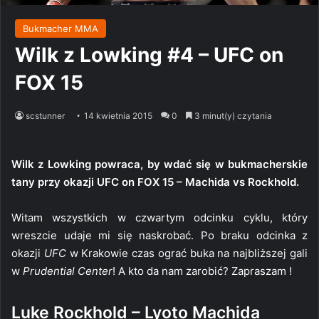
Bukmacher MMA
Wilk z Lowking #4 – UFC on
FOX 15
scstunner
14 kwietnia 2015
0
3 minut(y) czytania
Wilk z Lowking powraca, by wdać się w bukmacherskie
tany przy okazji UFC on FOX 15 – Machida vs Rockhold.
Witam wszystkich w czwartym odcinku cyklu, który
wreszcie udaje mi się naskrobać. Po braku odcinka z
okazji
UFC
w Krakowie czas ograć buka na najbliższej gali
w
Prudential Center
! A kto da nam zarobić? Zapraszam !
Luke Rockhold – Lyoto Machida