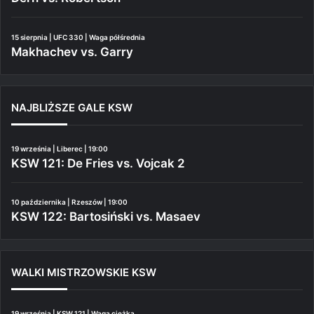
15 sierpnia | UFC 330 | Waga półśrednia
Makhachev vs. Garry
NAJBLIŻSZE GALE KSW
19 września | Liberec | 19:00
KSW 121: De Fries vs. Vojcak 2
10 października | Rzeszów | 19:00
KSW 122: Bartosiński vs. Masaev
WALKI MISTRZOWSKIE KSW
19 września | KSW 121 | Waga ciężka