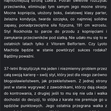
najmocniejszą stroną Luke’a. Potrafi świetnie rozczytać
przeciwnika, eliminując tym samym jego mocne strony.
Mocne kopnięcia, ułożony boks, światowej klasy parter,
żelazna kondycja, twarda szczęka, co najmniej solidne
zapasy, ponadprzeciętna siła fizyczna, 191 cm wzrostu.
Styl Rockholda to parcie do przodu z kopnięciami i
zamykanie przeciwników pod siatką. Nie udało mu się to w
ostatnich latach tylko z Vitorem Belfortem. Czy Lyoto
Machida będzie w stanie powtórzyć sukces rodaka?
Bądźmy poważni.
37-letni Brazylijczyk ma jeden i niezmienny problem przez
całą swoją karierę – swój styl, który jest dla niego zarówno
błogosławieństwem, jak przekleństwem. Z jednej strony
jest w stanie wygrywać z zawodnikami, którzy dają okazje
do kontrowania, z drugiej jeśli to mu się nie uda i walka
dochodzi do decyzji, to stójka z karate nie premiuje go u
sędziów punktowych. Jego ostatnia przegrana walka z