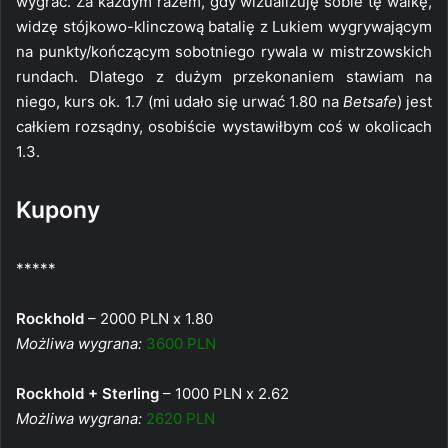
wygrać. Za każdym razem, gdy wizualizuję sobie tę walkę,
widzę stójkowo-klinczową batalię z Lukiem wygrywającym
na punkty/kończącym sobotniego rywala w mistrzowskich
rundach. Dlatego z dużym przekonaniem stawiam na
niego, kurs ok. 1.7 (mi udało się urwać 1.80 na
Betsafe
) jest
całkiem rozsądny, osobiście wystawiłbym coś w okolicach
1.3.
Kupony
*****
Rockhold
– 2000 PLN x 1.80
Możliwa wygrana:
3600 PLN
Rockhold + Sterling
– 1000 PLN x 2.62
Możliwa wygrana:
2620 PLN