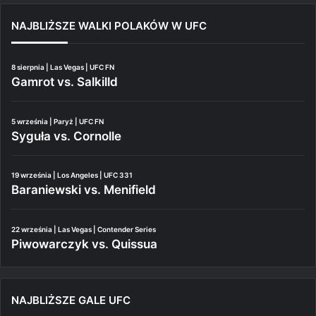
NAJBLIŻSZE WALKI POLAKÓW W UFC
8 sierpnia | Las Vegas | UFC FN
Gamrot vs. Salkilld
5 września | Paryż | UFC FN
Syguła vs. Cornolle
19 września | Los Angeles | UFC 331
Baraniewski vs. Menifield
22 września | Las Vegas | Contender Series
Piwowarczyk vs. Quissua
NAJBLIŻSZE GALE UFC