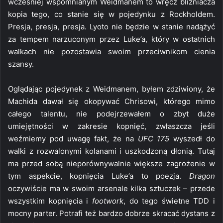
wcześniej wspomnianym Weidmanem to wręcz bliźniacza
kopia tego, co stanie się w pojedynku z Rockholdem.
Presja, presja, presja. Lyoto nie będzie w stanie nadążyć
za tempem narzuconym przez Luke’a, który w ostatnich
walkach nie pozostawia swoim przeciwnikom cienia
szansy.
Oglądając pojedynek z Weidmanem, byłem zdziwiony, że
Machida dawał się okopywać Chrisowi, którego mimo
całego talentu, nie podejrzewałem o zbyt duże
umiejętności w zakresie kopnięć, zwłaszcza jeśli
weźmiemy pod uwagę fakt, że na
UFC 175
wyszedł do
walki z rozwalonymi kolanami i uszkodzoną dłonią. Tutaj
ma przed sobą nieporównywalnie większe zagrożenie w
tym aspekcie, kopnięcia Luke’a to poezja.
Dragon
oczywiście ma w swoim arsenale kilka sztuczek – przede
wszystkim kopnięcia i
footwork
, do tego świetne TDD i
mocny parter. Potrafi też bardzo dobrze skracać dystans z