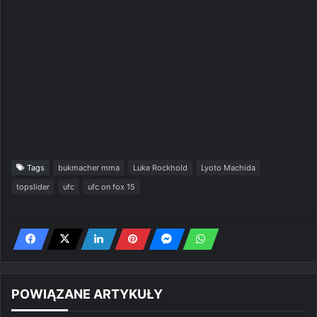
Tags
bukmacher mma
Luke Rockhold
Lyoto Machida
topslider
ufc
ufc on fox 15
POWIĄZANE ARTYKUŁY