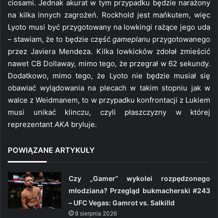
ciosami. Jednak akurat w tym przypadku będzie narażony
na kilka innych zagrożeń. Rockhold jest mańkutem, więc
Lyoto musi być przygotowany na lowkingi rażące jego uda
– stawiam, że to będzie część
gameplanu
przygotowanego
przez Javiera Mendeza. Kilka lowkicków zdołał zmieścić
nawet CB Dollaway, mimo tego, że przegrał w 62 sekundy.
Dodatkowo, mimo tego, że Lyoto nie będzie musiał się
obawiać wylądowania na plecach w takim stopniu jak w
walce z Weidmanem, to w przypadku konfrontacji z Lukiem
musi unikać klinczu, czyli płaszczyzny w której
reprezentant
AKA
bryluje.
POWIĄZANE ARTYKUŁY
Czy „Gamer” wykolei rozpędzonego
młodziana? Przegląd bukmacherski #243
– UFC Vegas: Gamrot vs. Salkilld
8 sierpnia 2026