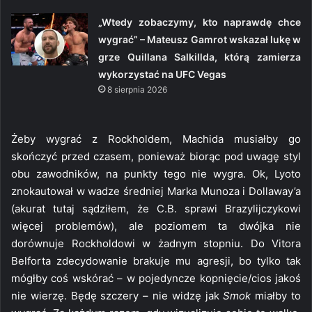
„Wtedy zobaczymy, kto naprawdę chce
wygrać” – Mateusz Gamrot wskazał lukę w
grze Quillana Salkillda, którą zamierza
wykorzystać na UFC Vegas
8 sierpnia 2026
Żeby wygrać z Rockholdem, Machida musiałby go
skończyć przed czasem, ponieważ biorąc pod uwagę styl
obu zawodników, na punkty tego nie wygra. Ok, Lyoto
znokautował w wadze średniej Marka Munoza i Dollaway’a
(akurat tutaj sądziłem, że C.B. sprawi Brazylijczykowi
więcej problemów), ale poziomem ta dwójka nie
dorównuje Rockholdowi w żadnym stopniu. Do Vitora
Belforta zdecydowanie brakuje mu agresji, bo tylko tak
mógłby coś wskórać – w pojedyncze kopnięcie/cios jakoś
nie wierzę. Będę szczery – nie widzę jak
Smok
miałby to