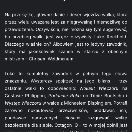
Na przekąskę, główne danie i deser wjeżdża walka, która
przez wielu uważana jest za niegrywalną i niemożliwą do
przewidzenia. Oczywiście, nie można się tym sugerować,
bo przebieg walki jest wręcz oczywisty. Luke Rockhold.
Dlaczego właśnie on? Albowiem jest to jedyny zawodnik,
który ma jakiekolwiek szanse w starciu z obecnym
mistrzem – Chrisem Weidmanem.
Luke to kompletny zawodnik w pełnym tego słowa
znaczeniu. Wystarczy spojrzeć na jego bilans – trzy
ostatnie walki to odpowiednio:
Nokaut Wieczoru
na
Costasie Philippou,
Poddanie Roku
na Timie Boetschu i
Występ Wieczoru
w walce z Michaelem Bispingiem. Potrafi
zarówno nokautować przeciwników, poddawać ich,
poddawać naruszonych ciosami, rozgrywać walkę
bezpiecznie dla siebie. Octagon IQ – to w mojej opinii jest