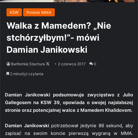
KSW
Polskie MMA
Walka z Mamedem? „Nie
stchórzyłbym!”- mówi
Damian Janikowski
Follow
Bartłomiej Stachura
2 czerwca 2017
0
on
2 minut(y) czytania
X
Damian Janikowski podsumowuje zwycięstwo z Julio
Gallegosem na KSW 39, opowiada o swojej najsłabszej
stronie oraz potencjalnej walce z Mamedem Khalidovem.
Damian Janikowski
potrzebował jedynie 86 sekund, aby
zapisać na swoim koncie pierwszą wygraną w MMA.