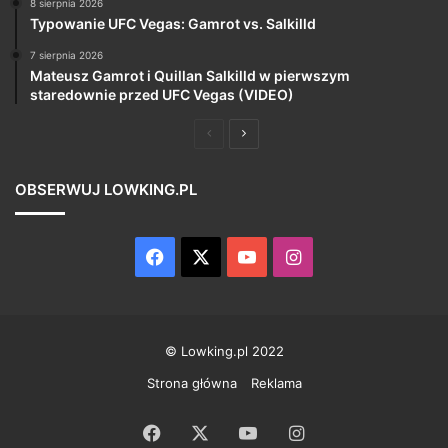
8 sierpnia 2026
Typowanie UFC Vegas: Gamrot vs. Salkilld
7 sierpnia 2026
Mateusz Gamrot i Quillan Salkilld w pierwszym
staredownie przed UFC Vegas (VIDEO)
Poprzednia
Następna
strona
strona
OBSERWUJ LOWKING.PL
Facebook
X
YouTube
Instagram
© Lowking.pl 2022
Strona główna
Reklama
Facebook
X
YouTube
Instagram