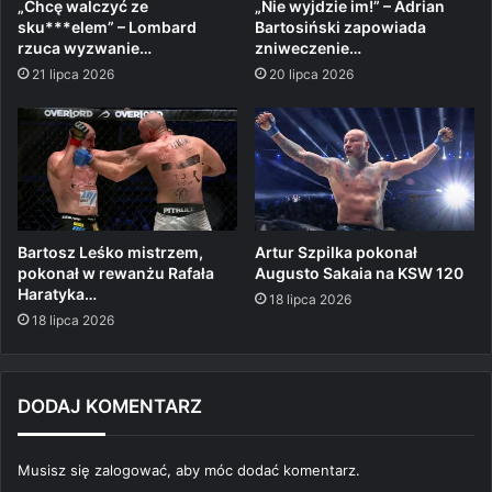
„Chcę walczyć ze
„Nie wyjdzie im!” – Adrian
sku***elem” – Lombard
Bartosiński zapowiada
rzuca wyzwanie…
zniweczenie…
21 lipca 2026
20 lipca 2026
Bartosz Leśko mistrzem,
Artur Szpilka pokonał
pokonał w rewanżu Rafała
Augusto Sakaia na KSW 120
Haratyka…
18 lipca 2026
18 lipca 2026
DODAJ KOMENTARZ
Musisz się
zalogować
, aby móc dodać komentarz.