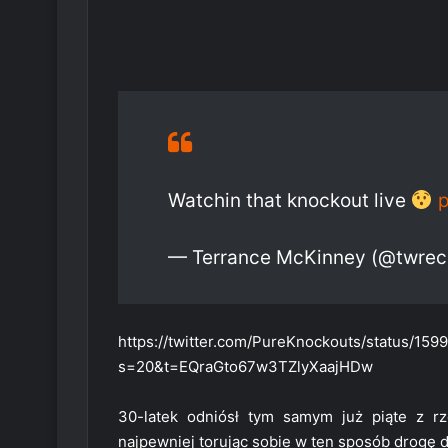
Watchin that knockout live
p
— Terrance McKinney (@twre
https://twitter.com/PureKnockouts/status/1
s=20&t=EQraGto67w3TZlyXaajHDw
30-latek odniósł tym samym już piąte z r
najpewniej torując sobie w ten sposób drogę d