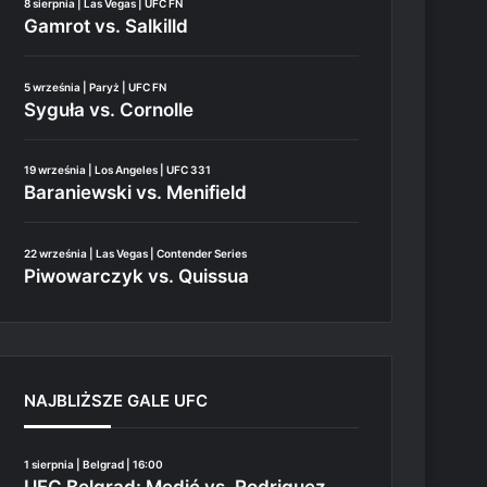
8 sierpnia | Las Vegas | UFC FN
Gamrot vs. Salkilld
5 września | Paryż | UFC FN
Syguła vs. Cornolle
19 września | Los Angeles | UFC 331
Baraniewski vs. Menifield
22 września | Las Vegas | Contender Series
Piwowarczyk vs. Quissua
NAJBLIŻSZE GALE UFC
1 sierpnia | Belgrad | 16:00
UFC Belgrad: Medić vs. Rodriguez