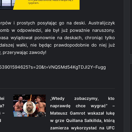
pów i prostych posyłając go na deski. Australijczyk
bomb w odpowiedzi, ale był już poważnie naruszony.
uivasa wylądował ponownie na deskach, chroniąc tylko
dalszej walki, nie będąc prawdopodobnie do niej już
, przerywając zawody!
262653901594625?s=20&t=VNQSMd54KgTDJl2Y–Fugg
ei
„Wtedy zobaczymy, kto
a?
naprawdę chce wygrać” –
 –
Mateusz Gamrot wskazał lukę
d
w grze Quillana Salkillda, którą
zamierza wykorzystać na UFC