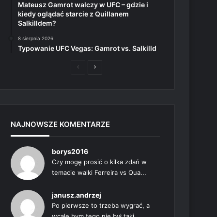
Mateusz Gamrot walczy w UFC – gdzie i
kiedy oglądać starcie z Quillanem
Salkilldem?
8 sierpnia 2026
Typowanie UFC Vegas: Gamrot vs. Salkilld
Poprzednia
Następna
strona
strona
NAJNOWSZE KOMENTARZE
borys2016
Czy mogę prosić o kilka zdań w
temacie walki Ferreira vs Qua...
janusz.andrzej
Po pierwsze to trzeba wygrać, a
wcale bym tego nie był taki...