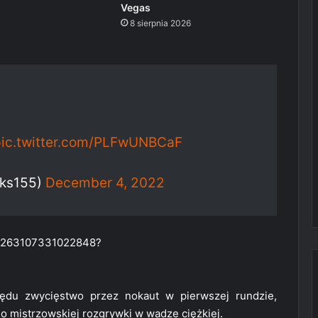
Vegas
8 sierpnia 2026
ic.twitter.com/PLFwUNBCaF
cks155)
December 4, 2022
599263107331022848?
zędu zwycięstwo przez nokaut w pierwszej rundzie,
o mistrzowskiej rozgrywki w wadze ciężkiej.