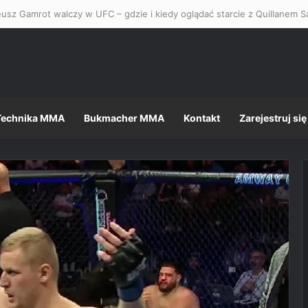
usz Gamrot walczy w UFC – gdzie i kiedy oglądać starcie z Quillanem Sa
Technika MMA
Bukmacher MMA
Kontakt
Zarejestruj się