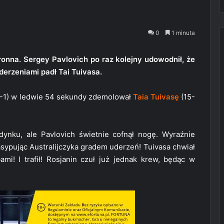
0
1 minuta
stronna. Sergey Pavlovich po raz kolejny udowodnił, że
derzeniami padł Tai Tuivasa.
-1) w ledwie 54 sekundy zdemolował
Taia Tuivasę
(15-
dynku, ale Pavlovich świetnie cofnął nogę. Wyraźnie
asypując Australijczyka gradem uderzeń! Tuivasa chwiał
i! I trafił! Rosjanin czuł już jednak krew, będąc w