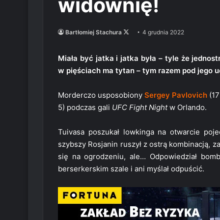
widownię!
Follow
Bartłomiej Stachura
4 grudnia 2022
on
X
Miała być jatka i jatka była – tyle że jedno
w pięściach ma tytan – tym razem pod jego u
Morderczo usposobiony
Sergey Pavlovich
(17
5) podczas gali
UFC Fight Night
w Orlando.
Tuivasa poszukał lowkinga na otwarcie poje
szybszy Rosjanin ruszył z ostrą kombinacją, z
się na ogrodzeniu, ale… Odpowiedział bombam
berserkerskim szale i ani myślał odpuścić.