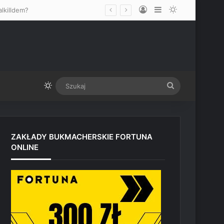
Log In
Sidebar
Switch skin
lkilldem?
Switch skin
Szukaj
ZAKŁADY BUKMACHERSKIE FORTUNA
ONLINE