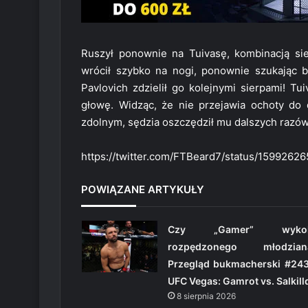
Ruszył ponownie na Tuivasę, kombinacją sier
wrócił szybko na nogi, ponownie szukając 
Pavlovich zdzielił go kolejnymi sierpami! T
głowę. Widząc, że nie przejawia ochoty do 
zdolnym, sędzia oszczędził mu dalszych razów
https://twitter.com/FTBeard7/status/1599
POWIĄZANE ARTYKUŁY
Czy „Gamer” wykol
rozpędzonego młodzian
Przegląd bukmacherski #243
UFC Vegas: Gamrot vs. Salkill
8 sierpnia 2026