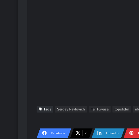
Tags
Sergey Pavlovich
Tai Tuivasa
topslider
uf
Facebook
X
LinkedIn