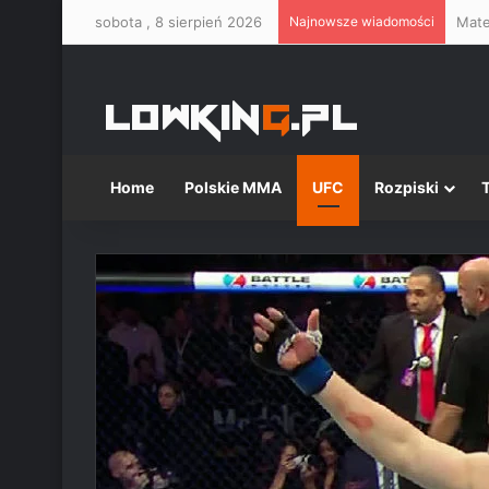
sobota , 8 sierpień 2026
Najnowsze wiadomości
Mate
Home
Polskie MMA
UFC
Rozpiski