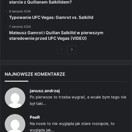
starcie z Quillanem Salkilldem?
8 sierpnia 2026
Typowanie UFC Vegas: Gamrot vs. Salkilld
7 sierpnia 2026
Mateusz Gamrot i Quillan Salkilld w pierwszym
staredownie przed UFC Vegas (VIDEO)
Poprzednia
Następna
strona
strona
NAJNOWSZE KOMENTARZE
janusz.andrzej
Po pierwsze to trzeba wygrać, a wcale bym tego nie
był taki...
PeeR
Na nosie to nie wygląda jak stare rozcięcie, to
wygląda jak...