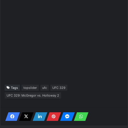
Tags
topslider
ufc
UFC 329
UFC 329: McGregor vs. Holloway 2