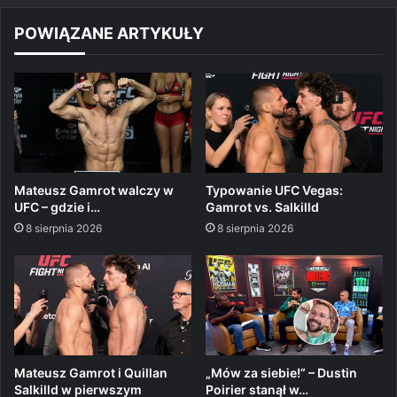
POWIĄZANE ARTYKUŁY
Mateusz Gamrot walczy w
Typowanie UFC Vegas:
UFC – gdzie i…
Gamrot vs. Salkilld
8 sierpnia 2026
8 sierpnia 2026
Mateusz Gamrot i Quillan
„Mów za siebie!” – Dustin
Salkilld w pierwszym
Poirier stanął w…