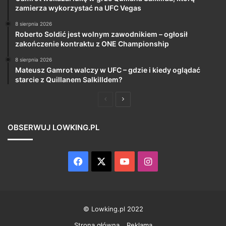
zamierza wykorzystać na UFC Vegas
8 sierpnia 2026
Roberto Soldić jest wolnym zawodnikiem – ogłosił
zakończenie kontraktu z ONE Championship
8 sierpnia 2026
Mateusz Gamrot walczy w UFC – gdzie i kiedy oglądać
starcie z Quillanem Salkilldem?
Poprzednia
Następna
strona
strona
OBSERWUJ LOWKING.PL
Facebook
X
YouTube
Instagram
© Lowking.pl 2022
Strona główna
Reklama