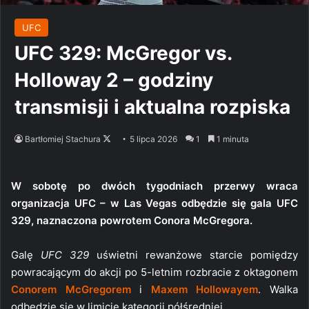
UFC
UFC 329: McGregor vs.
Holloway 2 – godziny
transmisji i aktualna rozpiska
Follow
Bartłomiej Stachura
5 lipca 2026
1
1 minuta
on
X
W sobotę po dwóch tygodniach przerwy wraca
organizacja UFC – w Las Vegas odbędzie się gala UFC
329, naznaczona powrotem Conora McGregora.
Galę
UFC 329
uświetni rewanżowe starcie pomiędzy
powracającym do akcji po 5-letnim rozbracie z oktagonem
Conorem McGregorem
i
Maxem Hollowayem
. Walka
odbędzie się w limicie kategorii półśredniej.