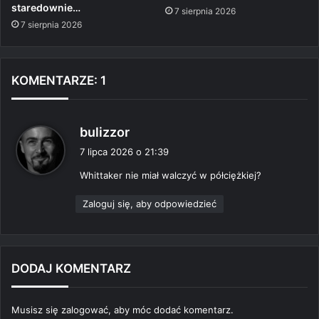
staredownie…
7 sierpnia 2026
7 sierpnia 2026
KOMENTARZE: 1
p
bulizzor
i
7 lipca 2026 o 21:39
s
Whittaker nie miał walczyć w półciężkiej?
z
e
Zaloguj się, aby odpowiedzieć
:
DODAJ KOMENTARZ
Musisz się
zalogować
, aby móc dodać komentarz.