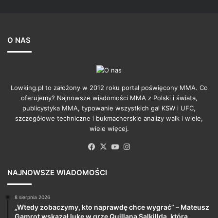
O NAS
Lowking.pl to założony w 2012 roku portal poświęcony MMA. Co
oferujemy? Najnowsze wiadomości MMA z Polski i świata,
publicystyka MMA, typowanie wszystkich gal KSW i UFC,
szczegółowe techniczne i bukmacherskie analizy walk i wiele,
wiele więcej.
Facebook
X
YouTube
Instagram
NAJNOWSZE WIADOMOŚCI
8 sierpnia 2026
„Wtedy zobaczymy, kto naprawdę chce wygrać” – Mateusz
Gamrot wskazał lukę w grze Quillana Salkillda, którą