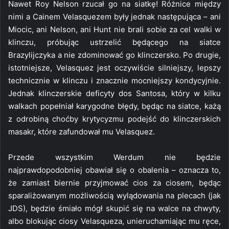
Nawet Roy Nelson rzucał go na siatkę! Różnice między
nimi a Cainem Velasquezem były jednak następująca – ani
Miocic, ani Nelson, ani Hunt nie brali sobie za cel walki w
klinczu, próbując ustrzelić będącego na siatce
Brazylijczyka a nie zdominować go klinczersko. Po drugie,
istotniejsze, Velasquez jest oczywiście silniejszy, lepszy
technicznie w klinczu i znacznie mocniejszy kondycyjnie.
Jednak klinczerskie deficyty dos Santosa, który w kilku
walkach popełniał karygodne błędy, będąc na siatce, każą
z odrobiną choćby krytycyzmu podejść do klinczerskich
masakr, które zafundował mu Velasquez.
Przede wszystkim Werdum nie będzie
najprawdopodobniej obawiał się o obalenia – oznacza to,
że zamiast biernie przyjmować cios za ciosem, będąc
sparaliżowanym możliwością wylądowania na plecach (jak
JDS), będzie śmiało mógł skupić się na walce na chwyty,
albo blokując ciosy Velasqueza, unieruchamiając mu ręce,