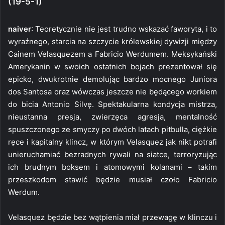
(19-5-1)
naiver
: Teoretycznie nie jest trudno wskazać faworyta, i to
wyraźnego, starcia na szczycie królewskiej dywizji między
Cainem Velasquezem a Fabricio Werdumem. Meksykański
Amerykanin w swoich ostatnich bojach prezentował się
epicko, dwukrotnie demolując bardzo mocnego Juniora
dos Santosa oraz wówczas jeszcze nie będącego workiem
do bicia Antonio Silvę. Spektakularna kondycja mistrza,
nieustanna presja, zwierzęca agresja, mentalność
spuszczonego ze smyczy po dwóch latach pitbulla, ciężkie
ręce i kapitalny klincz, w którym Velasquez jak nikt potrafi
unieruchamiać bezradnych rywali na siatce, terroryzując
ich brudnym boksem i atomowymi kolanami – takim
przeszkodom stawić będzie musiał czoło Fabricio
Werdum.
Velasquez będzie bez wątpienia miał przewagę w klinczu i