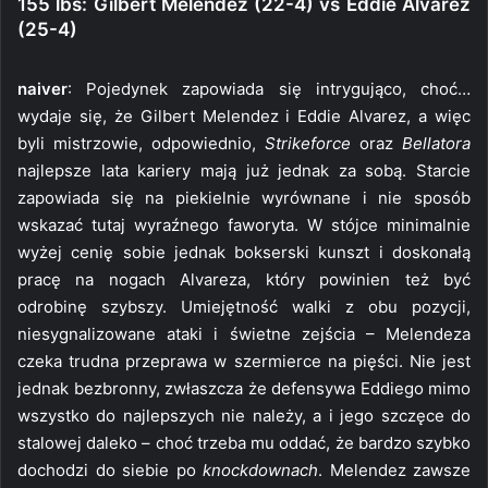
155 lbs: Gilbert Melendez (22-4) vs Eddie Alvarez
(25-4)
naiver
: Pojedynek zapowiada się intrygująco, choć…
wydaje się, że Gilbert Melendez i Eddie Alvarez, a więc
byli mistrzowie, odpowiednio,
Strikeforce
oraz
Bellatora
najlepsze lata kariery mają już jednak za sobą. Starcie
zapowiada się na piekielnie wyrównane i nie sposób
wskazać tutaj wyraźnego faworyta. W stójce minimalnie
wyżej cenię sobie jednak bokserski kunszt i doskonałą
pracę na nogach Alvareza, który powinien też być
odrobinę szybszy. Umiejętność walki z obu pozycji,
niesygnalizowane ataki i świetne zejścia – Melendeza
czeka trudna przeprawa w szermierce na pięści. Nie jest
jednak bezbronny, zwłaszcza że defensywa Eddiego mimo
wszystko do najlepszych nie należy, a i jego szczęce do
stalowej daleko – choć trzeba mu oddać, że bardzo szybko
dochodzi do siebie po
knockdownach
. Melendez zawsze