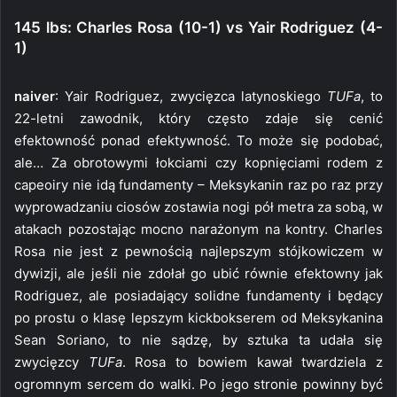
145 lbs: Charles Rosa (10-1) vs Yair Rodriguez (4-
1)
naiver
: Yair Rodriguez, zwycięzca latynoskiego
TUFa
, to
22-letni zawodnik, który często zdaje się cenić
efektowność ponad efektywność. To może się podobać,
ale… Za obrotowymi łokciami czy kopnięciami rodem z
capeoiry nie idą fundamenty – Meksykanin raz po raz przy
wyprowadzaniu ciosów zostawia nogi pół metra za sobą, w
atakach pozostając mocno narażonym na kontry. Charles
Rosa nie jest z pewnością najlepszym stójkowiczem w
dywizji, ale jeśli nie zdołał go ubić równie efektowny jak
Rodriguez, ale posiadający solidne fundamenty i będący
po prostu o klasę lepszym kickbokserem od Meksykanina
Sean Soriano, to nie sądzę, by sztuka ta udała się
zwycięzcy
TUFa
. Rosa to bowiem kawał twardziela z
ogromnym sercem do walki. Po jego stronie powinny być