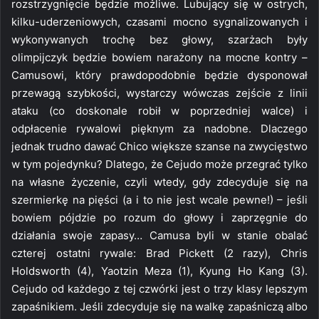
rozstrzygnięcie będzie możliwe. Lubujący się w ostrych,
kilku-uderzeniowych, czasami mocno sygnalizowanych i
wykonywanych trochę bez głowy, szarżach były
olimpijczyk będzie bowiem narażony na mocne kontry –
Camusowi, który prawdopodobnie będzie dysponował
przewagą szybkości, wystarczy wówczas zejście z linii
ataku (co doskonale robił w poprzedniej walce) i
odpłacenie rywalowi pięknym za nadobne. Dlaczego
jednak trudno dawać Chico większe szanse na zwycięstwo
w tym pojedynku? Dlatego, że Cejudo może przegrać tylko
na własne życzenie, czyli wtedy, gdy zdecyduje się na
szermierkę na pięści (a i to nie jest wcale pewne!) – jeśli
bowiem pójdzie po rozum do głowy i zaprzęgnie do
działania swoje zapasy… Camusa byli w stanie obalać
czterej ostatni rywale: Brad Pickett (2 razy), Chris
Holdsworth (4), Yaotzin Meza (1), Kyung Ho Kang (3).
Cejudo od każdego z tej czwórki jest o trzy klasy lepszym
zapaśnikiem. Jeśli zdecyduje się na walkę zapaśniczą albo