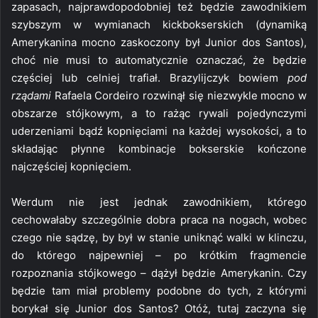
zapasach, najprawdopodobniej też będzie zawodnikiem
szybszym w wymianach kickbokserskich (dynamiką
Amerykanina mocno zaskoczony był Junior dos Santos),
choć nie musi to automatycznie oznaczać, że będzie
częściej lub celniej trafiał. Brazylijczyk bowiem
pod
rządami
Rafaela Cordeiro rozwinął się niezwykle mocno w
obszarze stójkowym, a to rażąc rywali pojedynczymi
uderzeniami bądź kopnięciami na każdej wysokości, a to
składając płynne kombinacje bokserskie kończone
najczęściej kopnięciem.
Werdum nie jest jednak zawodnikiem, którego
cechowałaby szczególnie dobra praca na nogach, wobec
czego nie sądzę, by był w stanie uniknąć walki w klinczu,
do którego najpewniej – po krótkim fragmencie
rozpoznania stójkowego – dążył będzie Amerykanin. Czy
będzie tam miał problemy podobne do tych, z którymi
borykał się Junior dos Santos? Otóż, tutaj zaczyna się