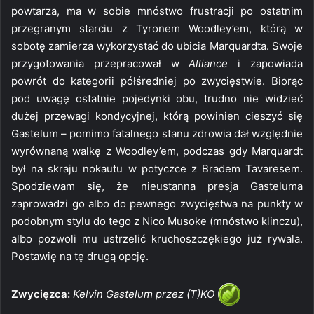
powtarza, ma w sobie mnóstwo frustracji po ostatnim
przegranym starciu z Tyronem Woodley’em, którą w
sobotę zamierza wykorzystać do ubicia Marquardta. Swoje
przygotowania przepracował w
Alliance
i zapowiada
powrót do kategorii półśredniej po zwycięstwie. Biorąc
pod uwagę ostatnie pojedynki obu, trudno nie widzieć
dużej przewagi kondycyjnej, którą powinien cieszyć się
Gastelum – pomimo fatalnego stanu zdrowia dał względnie
wyrównaną walkę z Woodley’em, podczas gdy Marquardt
był na skraju nokautu w potyczce z Bradem Tavaresem.
Spodziewam się, że nieustanna presja Gasteluma
zaprowadzi go albo do pewnego zwycięstwa na punkty w
podobnym stylu do tego z Nico Musoke (mnóstwo klinczu),
albo pozwoli mu ustrzelić kruchoszczękiego już rywala.
Postawię na tę drugą opcję.
Zwycięzca:
Kelvin Gastelum przez (T)KO