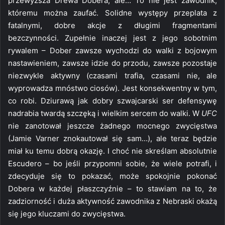
przewyższa Drewa Dobera, ale… To nie jest zawodnik,
któremu można zaufać. Solidne występy przeplata z
fatalnymi, dobre akcje z długimi fragmentami
bezczynności. Zupełnie inaczej jest z jego sobotnim
rywalem – Dober zawsze wychodzi do walki z bojowym
nastawieniem, zawsze idzie do przodu, zawsze pozostaje
niezwykle aktywny (czasami trafia, czasami nie, ale
wyprowadza mnóstwo ciosów). Jest konsekwentny w tym,
co robi. Dziurawą jak dobry szwajcarski ser defensywę
nadrabia twardą szczęką i wielkim sercem do walki. W
UFC
nie zanotował jeszcze żadnego mocnego zwycięstwa
(Jamie Varner znokautował się sam…), ale teraz będzie
miał ku temu dobrą okazję. I choć nie skreślam absolutnie
Escudero – bo jeśli przypomni sobie, że wiele potrafi, i
zdecyduje się to pokazać, może spokojnie pokonać
Dobera w każdej płaszczyźnie – to stawiam na to, że
zadziorność i duża aktywność zawodnika z Nebraski okażą
się jego kluczami do zwycięstwa.