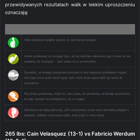
przewidywanych rezultatach walk w lekkim uproszczeniu
oznaczają:
Ikona
Opis
Tylko kataklizm mógłby sprawić, że mój faworyt przegra.
Jestem przekonany do swojego typu, ale nie skreślam całkowicie jego rywala, bo ma
narzędzia, by zwyciężyć – choć szanse na to są niewielkie.
Zawodnik, na którego postawiłem powinien to bez większych problemów wygrać,
choć jego rywal może stawić spory opór, który może zaprowadzić go nawet do
zwycięstwa.
Nie jestem przekonany, bliżej mi, rzecz jasna, do zawodnika, na którego postawiłem,
ale jego oponent ma umiejętności, by to wygrać.
Absolutnie nie będę zdziwiony, jeśli wytypowany przeze mnie zawodnik polegnie z
kretesem, szalenie wyrównana walka, może pójść w dwie strony.
265 lbs: Cain Velasquez (13-1) vs Fabricio Werdum