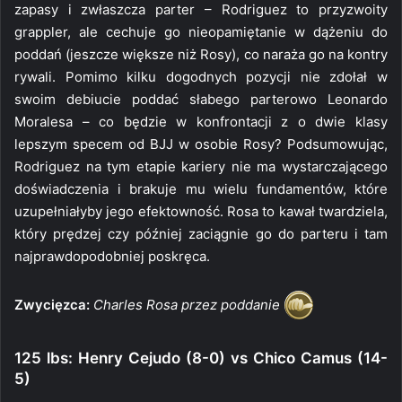
zapasy i zwłaszcza parter – Rodriguez to przyzwoity
grappler, ale cechuje go nieopamiętanie w dążeniu do
poddań (jeszcze większe niż Rosy), co naraża go na kontry
rywali. Pomimo kilku dogodnych pozycji nie zdołał w
swoim debiucie poddać słabego parterowo Leonardo
Moralesa – co będzie w konfrontacji z o dwie klasy
lepszym specem od BJJ w osobie Rosy? Podsumowując,
Rodriguez na tym etapie kariery nie ma wystarczającego
doświadczenia i brakuje mu wielu fundamentów, które
uzupełniałyby jego efektowność. Rosa to kawał twardziela,
który prędzej czy później zaciągnie go do parteru i tam
najprawdopodobniej poskręca.
Zwycięzca:
Charles Rosa przez poddanie
125 lbs: Henry Cejudo (8-0) vs Chico Camus (14-
5)