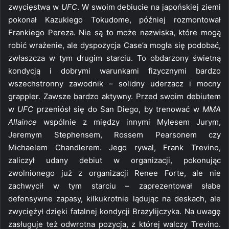
zwycięstwa w
UFC
. W swoim debiucie na japońskiej ziemi
pokonał Kazukiego Tokudome, później rozmontował
Frankiego Pereza. Nie są to może nazwiska, które mogą
robić wrażenie, ale dyspozycja Case’a mogła się podobać,
zwłaszcza w tym drugim starciu. To obdarzony świetną
kondycją i dobrymi warunkami fizycznymi bardzo
wszechstronny zawodnik – solidny uderzacz i mocny
grappler. Zawsze bardzo aktywny. Przed swoim debiutem
w
UFC
przeniósł się do San Diego, by trenować w
MMA
Allaince
wspólnie z między innymi Mylesem Jurym,
Jeremym Stephensem, Rossem Pearsonem czy
Michaelem Chandlerem. Jego rywal, Frank Trevino,
zaliczył udany debiut w organizacji, pokonując
zwolnionego już z organizacji Renee Forte, ale nie
zachwycił w tym starciu – zaprezentował słabe
defensywne zapasy, kilkukrotnie lądując na deskach, ale
zwyciężył dzięki fatalnej kondycji Brazylijczyka. Na uwagę
zasługuje też odwrotna pozycja, z której walczy Trevino.