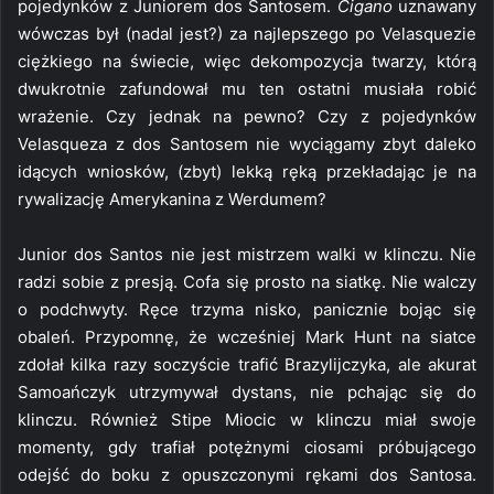
pojedynków z Juniorem dos Santosem.
Cigano
uznawany
wówczas był (nadal jest?) za najlepszego po Velasquezie
ciężkiego na świecie, więc dekompozycja twarzy, którą
dwukrotnie zafundował mu ten ostatni musiała robić
wrażenie. Czy jednak na pewno? Czy z pojedynków
Velasqueza z dos Santosem nie wyciągamy zbyt daleko
idących wniosków, (zbyt) lekką ręką przekładając je na
rywalizację Amerykanina z Werdumem?
Junior dos Santos nie jest mistrzem walki w klinczu. Nie
radzi sobie z presją. Cofa się prosto na siatkę. Nie walczy
o podchwyty. Ręce trzyma nisko, panicznie bojąc się
obaleń. Przypomnę, że wcześniej Mark Hunt na siatce
zdołał kilka razy soczyście trafić Brazylijczyka, ale akurat
Samoańczyk utrzymywał dystans, nie pchając się do
klinczu. Również Stipe Miocic w klinczu miał swoje
momenty, gdy trafiał potężnymi ciosami próbującego
odejść do boku z opuszczonymi rękami dos Santosa.