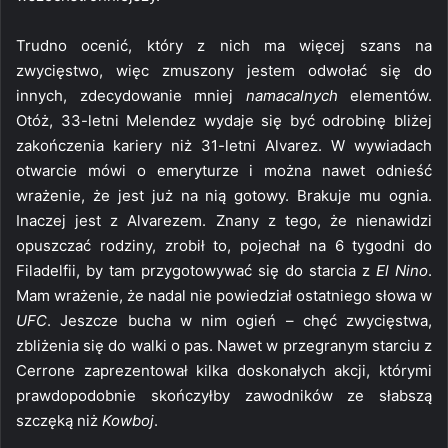
Trudno ocenić, który z nich ma więcej szans na
zwycięstwo, więc zmuszony jestem odwołać się do
innych, zdecydowanie mniej
namacalnych
elementów.
Otóż, 33-letni Melendez wydaje się być odrobinę bliżej
zakończenia kariery niż 31-letni Alvarez. W wywiadach
otwarcie mówi o emeryturze i można nawet odnieść
wrażenie, że jest już na nią gotowy. Brakuje mu ognia.
Inaczej jest z Alvarezem. Znany z tego, że nienawidzi
opuszczać rodziny, zrobił to, pojechał na 6 tygodni do
Filadelfii, by tam przygotowywać się do starcia z
El Nino
.
Mam wrażenie, że nadal nie powiedział ostatniego słowa w
UFC
. Jeszcze bucha w nim ogień – chęć zwycięstwa,
zbliżenia się do walki o pas. Nawet w przegranym starciu z
Cerrone zaprezentował kilka doskonałych akcji, którymi
prawdopodobnie skończyłby zawodników ze słabszą
szczęką niż
Kowboj
.