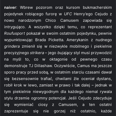
naiver
: Wbrew pozorom oraz kursom bukmacherskim
pojedynek robiącego furorę w
UFC
Henry’ego Cejudo z
nowo narodzonym Chico Camusem zapowiada się
intrygująco. A wszystko dzięki temu, co reprezentant
Roufusport
pokazał w swoim ostatnim pojedynku, pewnie
wypunktowując Brada Picketta. Amerykanin z nudnego
grindera
zmienił się w niezwykle mobilnego i piekielnie
precyzyjnego
strikera
– jego
bujający
styl musi przywodzić
na myśl to, co w oktagonie od pewnego czasu
demonstruje TJ Dillashaw. Oczywiście, Camus ma jeszcze
sporo pracy przed sobą, w ostatnim starciu czasami dawał
się bezsensownie trafiać, chwilami źle oceniał dystans,
robił krok w lewo, zamiast w prawo i tak dalej – jednak w
tym piekielnie niewygodnym dla każdego niemal rywala
stylu drzemie ogromny potencjał. Jeśli Cejudo zdecyduje
się wymieniać ciosy z Camusem, a ten ostatni
zaprezentuje się nie gorzej niż ostatnio, każde