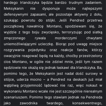
hardego Irlandczyka będzie bardzo trudnym zadaniem.
Meksykanin nie dysponuje może najlepszymi
defensywnymi zapasami, ale pozostaje aktywny z dołu,
szukając powrotu do stójki. Jeśli Pendred przetrwa
początkową nawałnicę Montano, spodziewam się, że
wyjdzie z tego boju zwycięsko, terroryzując pod siatką
zmęczonego rywala morderczymi chwytami
uniemożliwiającymi ucieczkę. Biorąc pod uwagę miejsce
rozgrywania pojedynku oraz reakcje fanów, którzy
owacyjnie reagować będą na każdy, choćby przestrzelony
cios Montano, w ogóle nie zdziwi mnie, jeśli tym razem
sędziowie nie okażą się jednak łaskawi dla Irlandczyka. Ba,
pomimo tego, że Meksykanin jest nadal dość surowy w
stójce, uderza mocno – a Pendred na deskach już miał
wątpliwą przyjemność lądować nie raz, więc nokaut w
wykonaniu Montano wcale nie jest szczególnie nierealnym
scenariuszem. Pomimo tego stawiam jednak na Pendreda
jako zawodnika twardego, konsekwentnego,