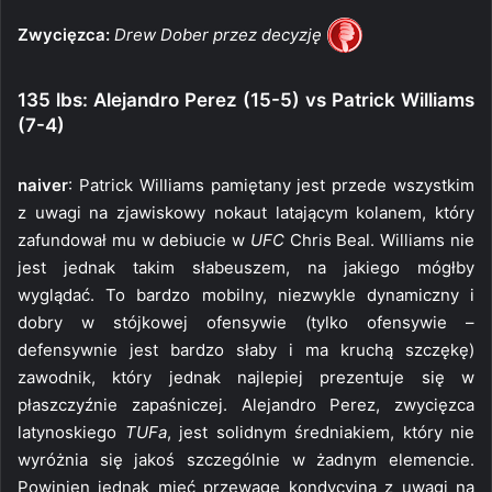
Zwycięzca:
Drew Dober przez decyzję
135 lbs: Alejandro Perez (15-5) vs Patrick Williams
(7-4)
naiver
: Patrick Williams pamiętany jest przede wszystkim
z uwagi na zjawiskowy nokaut latającym kolanem, który
zafundował mu w debiucie w
UFC
Chris Beal. Williams nie
jest jednak takim słabeuszem, na jakiego mógłby
wyglądać. To bardzo mobilny, niezwykle dynamiczny i
dobry w stójkowej ofensywie (tylko ofensywie –
defensywnie jest bardzo słaby i ma kruchą szczękę)
zawodnik, który jednak najlepiej prezentuje się w
płaszczyźnie zapaśniczej. Alejandro Perez, zwycięzca
latynoskiego
TUFa
, jest solidnym średniakiem, który nie
wyróżnia się jakoś szczególnie w żadnym elemencie.
Powinien jednak mieć przewagę kondycyjną z uwagi na