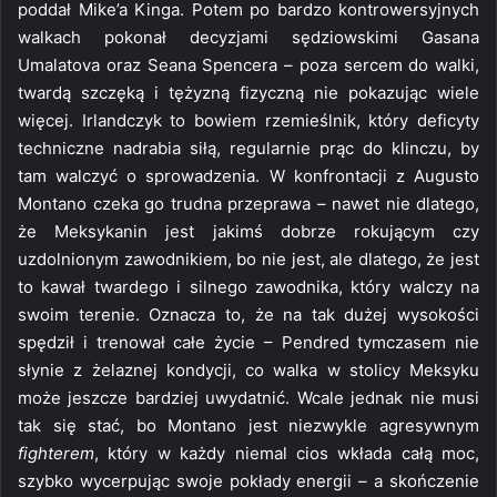
poddał Mike’a Kinga. Potem po bardzo kontrowersyjnych
walkach pokonał decyzjami sędziowskimi Gasana
Umalatova oraz Seana Spencera – poza sercem do walki,
twardą szczęką i tężyzną fizyczną nie pokazując wiele
więcej. Irlandczyk to bowiem rzemieślnik, który deficyty
techniczne nadrabia siłą, regularnie prąc do klinczu, by
tam walczyć o sprowadzenia. W konfrontacji z Augusto
Montano czeka go trudna przeprawa – nawet nie dlatego,
że Meksykanin jest jakimś dobrze rokującym czy
uzdolnionym zawodnikiem, bo nie jest, ale dlatego, że jest
to kawał twardego i silnego zawodnika, który walczy na
swoim terenie. Oznacza to, że na tak dużej wysokości
spędził i trenował całe życie – Pendred tymczasem nie
słynie z żelaznej kondycji, co walka w stolicy Meksyku
może jeszcze bardziej uwydatnić. Wcale jednak nie musi
tak się stać, bo Montano jest niezwykle agresywnym
fighterem
, który w każdy niemal cios wkłada całą moc,
szybko wycerpując swoje pokłady energii – a skończenie