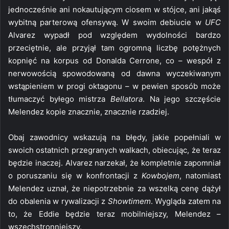
jednocześnie ani nokautującym ciosem w stójce, ani jakąś
wybitną parterową ofensywą. W swoim debiucie w
UFC
Alvarez wypadł pod względem wydolności bardzo
przeciętnie, ale przyjął tam ogromną liczbę potężnych
kopnięć na korpus od Donalda Cerrone, co – wespół z
nerwowością spowodowaną od dawna wyczekiwanym
wstąpieniem w progi oktagonu – w pewien sposób może
tłumaczyć byłego mistrza
Bellatora
. Na jego szczęście
Melendez kopie znacznie, znacznie rzadziej.
Obaj zawodnicy wskazują na błędy, jakie popełniali w
swoich ostatnich przegranych walkach, obiecując, że teraz
będzie inaczej. Alvarez narzekał, że kompletnie zapomniał
o poruszaniu się w konfrontacji z
Kowbojem
, natomiast
Melendez uznał, że niepotrzebnie za wszelką cenę dążył
do obalenia w rywalizacji z
Showtimem
. Wygląda zatem na
to, że Eddie będzie teraz mobilniejszy, Melendez –
wszechstronniejszy.