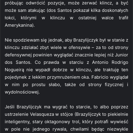
próbując odwrócić pozycje, może zerwać klincz, a być
może sam atakując (dos Santos pokazał kilka doskonałych
łokci, którymi w klinczu w ostatniej walce trafił
Amerykanina).
Nie spodziewam się jednak, aby Brazylijczyk był w stanie z
klinczu zdziałać zbyt wiele w ofensywie – za to od strony
defensywnej powinien wyglądać znacznie lepiej niż Junior
dos Santos. Co prawda w starciu z Antonio Rodrigo
Nogueirą nie wypadł dobrze w klinczu, ale traktuję ten
pojedynek z lekkim przymrużeniem oka. Fabricio wyglądał
w nim po prostu słabo, także od strony fizycznej i
wydolnościowej.
Jeśli Brazylijczyk ma wygrać to starcie, to albo poprzez
ustrzelenie Velasqueza w stójce (Brazylijczyk to piekielnie
inteligentny, stary oktagonowy trol, który potrafi wywieść
w pole nie jednego rywala, chwilami będąc niezwykle