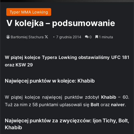
Typer MMA Lowking
V kolejka – podsumowanie
Follow
Bartłomiej Stachura
7 grudnia 2014
0
1 minuta
on
X
W piątej kolejce Typera Lowking obstawialiśmy UFC 181
oraz KSW 29
Najwięcej punktów w kolejce: Khabib
W piątej kolejce najwięcej punktów zdobył
Khabib
– 60.
Tuż za nim z 58 punktami uplasowali się
Bolt
oraz
naiver
.
Najwięcej punktów za zwycięzców: Ijon Tichy, Bolt,
Khabib