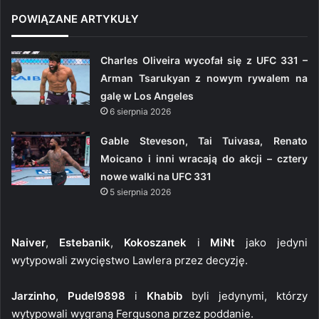
POWIĄZANE ARTYKUŁY
Charles Oliveira wycofał się z UFC 331 –
Arman Tsarukyan z nowym rywalem na
galę w Los Angeles
6 sierpnia 2026
Gable Steveson, Tai Tuivasa, Renato
Moicano i inni wracają do akcji – cztery
nowe walki na UFC 331
5 sierpnia 2026
Naiver
,
Estebanik
,
Kokoszanek
i
MiNt
jako jedyni
wytypowali zwycięstwo Lawlera przez decyzję.
Jarzinho
,
Pudel9898
i
Khabib
byli jedynymi, którzy
wytypowali wygraną Fergusona przez poddanie.