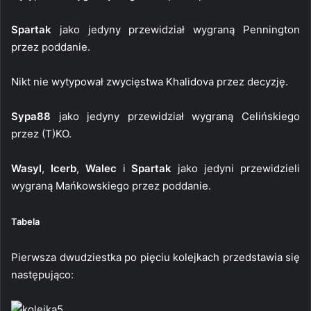
Spartak
jako jedyny przewidział wygraną Pennington
przez poddanie.
Nikt nie wytypował zwycięstwa Khalidova przez decyzję.
Sypa88
jako jedyny przewidział wygraną Celińskiego
przez (T)KO.
Wasyl
,
Icerb
,
Walec
i
Spartak
jako jedyni przewidzieli
wygraną Mańkowskiego przez poddanie.
Tabela
Pierwsza dwudziestka po pięciu kolejkach przedstawia się
następująco: