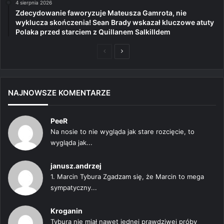
4 sierpnia 2026
Zdecydowanie faworyzuje Mateusza Gamrota, nie
wyklucza skończenia! Sean Brady wskazał kluczowe atuty
Polaka przed starciem z Quillanem Salkilldem
Poprzednia
Następna
strona
strona
NAJNOWSZE KOMENTARZE
PeeR
Na nosie to nie wygląda jak stare rozcięcie, to
wygląda jak...
janusz.andrzej
1. Marcin Tybura Zgadzam się, że Marcin to mega
sympatyczny...
Kroganin
Tybura nie miał nawet jednej prawdziwej próby