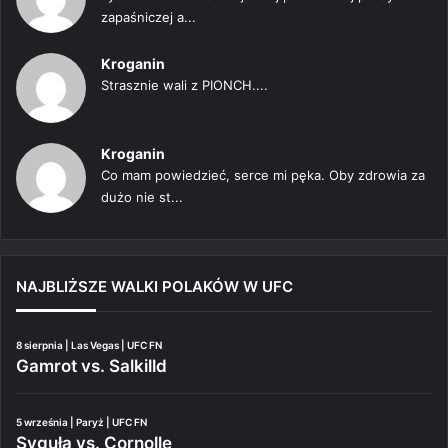
zapaśniczej a...
Kroganin
Strasznie wali z PIONCH....
Kroganin
Co mam powiedzieć, serce mi pęka. Oby zdrowia za
dużo nie st...
NAJBLIŻSZE WALKI POLAKÓW W UFC
8 sierpnia | Las Vegas | UFC FN
Gamrot vs. Salkilld
5 września | Paryż | UFC FN
Syguła vs. Cornolle