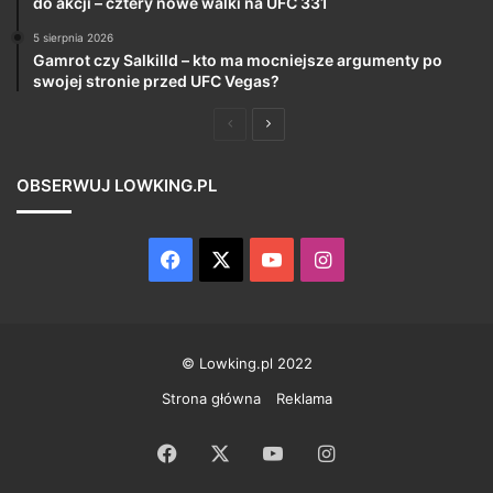
do akcji – cztery nowe walki na UFC 331
5 sierpnia 2026
Gamrot czy Salkilld – kto ma mocniejsze argumenty po
swojej stronie przed UFC Vegas?
Poprzednia
Następna
strona
strona
OBSERWUJ LOWKING.PL
Facebook
X
YouTube
Instagram
© Lowking.pl 2022
Strona główna
Reklama
Facebook
X
YouTube
Instagram