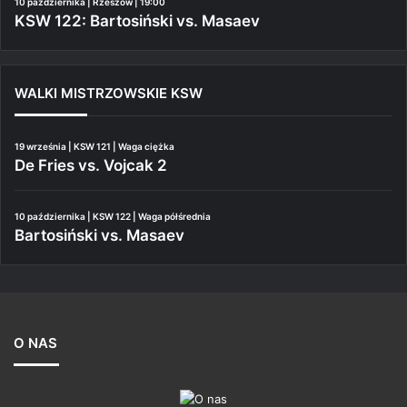
10 października | Rzeszów | 19:00
KSW 122: Bartosiński vs. Masaev
WALKI MISTRZOWSKIE KSW
19 września | KSW 121 | Waga ciężka
De Fries vs. Vojcak 2
10 października | KSW 122 | Waga półśrednia
Bartosiński vs. Masaev
O NAS