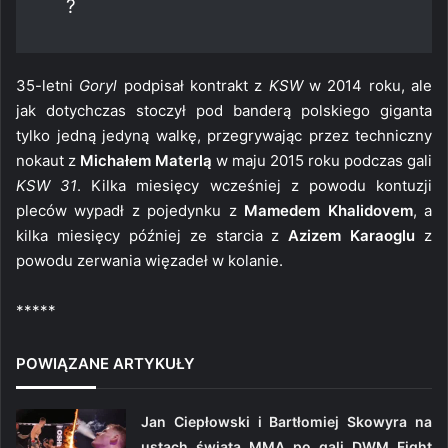
?
35-letni
Goryl
podpisał kontrakt z
KSW
w 2014 roku, ale
jak dotychczas stoczył pod banderą polskiego giganta
tylko jedną jedyną walkę, przegrywając przez techniczny
nokaut z
Michałem Materlą
w maju 2015 roku podczas gali
KSW 31
. Kilka miesięcy wcześniej z powodu kontuzji
pleców wypadł z pojedynku z
Mamedem Khalidovem
, a
kilka miesięcy później ze starcia z
Azizem Karaoglu
z
powodu zerwania więzadeł w kolanie.
*****
POWIĄZANE ARTYKUŁY
Jan Ciepłowski i Bartłomiej Skowyra na
ustach świata MMA po gali DWM Fight