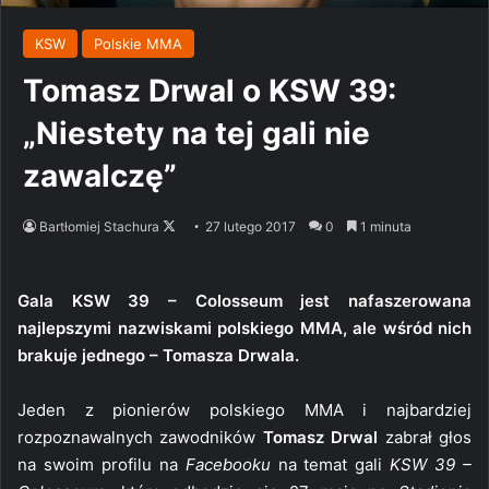
KSW
Polskie MMA
Tomasz Drwal o KSW 39:
„Niestety na tej gali nie
zawalczę”
Follow
Bartłomiej Stachura
27 lutego 2017
0
1 minuta
on
X
Gala KSW 39 – Colosseum jest nafaszerowana
najlepszymi nazwiskami polskiego MMA, ale wśród nich
brakuje jednego – Tomasza Drwala.
Jeden z pionierów polskiego MMA i najbardziej
rozpoznawalnych zawodników
Tomasz Drwal
zabrał głos
na swoim profilu na
Facebooku
na temat gali
KSW 39 –