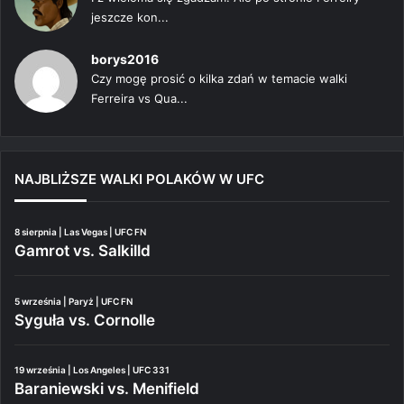
jeszcze kon...
borys2016
Czy mogę prosić o kilka zdań w temacie walki
Ferreira vs Qua...
NAJBLIŻSZE WALKI POLAKÓW W UFC
8 sierpnia | Las Vegas | UFC FN
Gamrot vs. Salkilld
5 września | Paryż | UFC FN
Syguła vs. Cornolle
19 września | Los Angeles | UFC 331
Baraniewski vs. Menifield