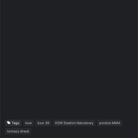
Tags
ksw
ksw 39
KSW Stadion Narodowy
polskie MMA
tomasz drwal