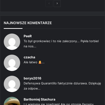
Poprzednia
Następna
strona
strona
NAJNOWSZE KOMENTARZE
PeeR
To był gronkowiec i to nie zaleczony... Pękła torbiel
na nos...
czacha
Ale łatwo
...
borys2016
Defensywa Quarantillo faktycznie dziurawa. Dziękuję
za odpow...
Bartłomiej Stachura
I z wieloma się zgadzam! Ale po stronie Ferreiry