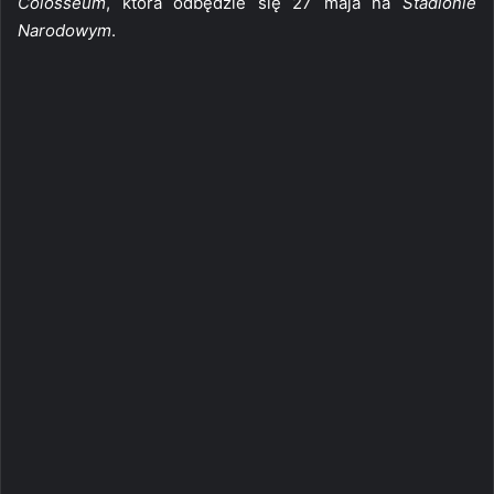
Colosseum
, która odbędzie się 27 maja na
Stadionie
Narodowym
.