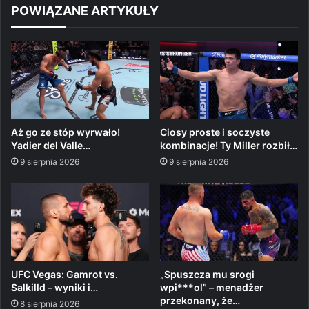
POWIĄZANE ARTYKUŁY
Aż go ze stóp wyrwało!
Ciosy proste i soczyste
Yadier del Valle…
kombinacje! Ty Miller rozbił…
9 sierpnia 2026
9 sierpnia 2026
UFC Vegas: Gamrot vs.
„Spuszcza mu srogi
Salkilld – wyniki i…
wpi***ol” – menadżer
przekonany, że…
8 sierpnia 2026