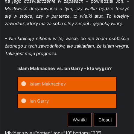
na jego doświadczenie w zapasach –
powiedział Jon.
–
Możliwość decydowania o tym, czy walka będzie toczyć
się w stójce, czy w parterze, to wielki atut. To kolejny
zawodnik, który ma za sobą silny zespół i głęboką wiarę.
– Nie kibicuję nikomu w tej walce, bo nie znam osobiście
żadnego z tych zawodników, ale zakładam, że Islam wygra.
Taka jest moja prognoza.
Islam Makhachev vs. Ian Garry - kto wygra?
Islam Makhachev
Ian Garry
Wyniki
Głosuj
[divider style=”dotted” top=”10″ bottom=”20″]