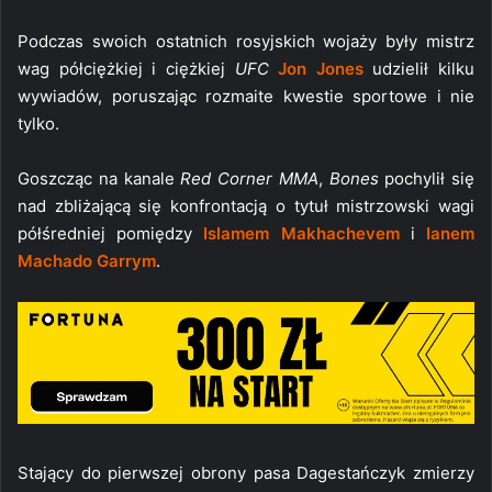
Podczas swoich ostatnich rosyjskich wojaży były mistrz
wag półciężkiej i ciężkiej
UFC
Jon Jones
udzielił kilku
wywiadów, poruszając rozmaite kwestie sportowe i nie
tylko.
Goszcząc na kanale
Red Corner MMA
,
Bones
pochylił się
nad zbliżającą się konfrontacją o tytuł mistrzowski wagi
półśredniej pomiędzy
Islamem Makhachevem
i
Ianem
Machado Garrym
.
Stający do pierwszej obrony pasa Dagestańczyk zmierzy