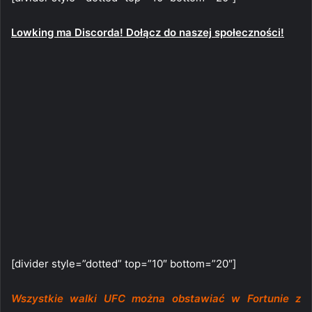
Lowking ma Discorda! Dołącz do naszej społeczności!
[divider style=”dotted” top=”10″ bottom=”20″]
Wszystkie walki UFC można obstawiać w Fortunie z