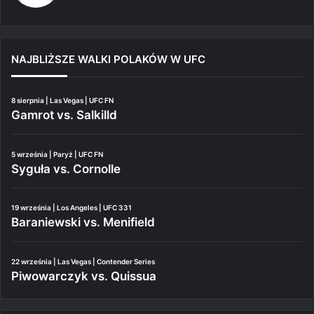
NAJBLIŻSZE WALKI POLAKÓW W UFC
8 sierpnia | Las Vegas | UFC FN
Gamrot vs. Salkilld
5 września | Paryż | UFC FN
Syguła vs. Cornolle
19 września | Los Angeles | UFC 331
Baraniewski vs. Menifield
22 września | Las Vegas | Contender Series
Piwowarczyk vs. Quissua