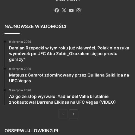
Facebook
X
YouTube
Instagram
NAJNOWSZE WIADOMOŚCI
9 sierpnia 2026
Damian Rzepecki w tym roku już nie wróci, Polak nie szuka
wymówek po UFC Abu Zabi: „Okazałem się po prostu
gorszy”
9 sierpnia 2026
Mateusz Gamrot zdominowany przez Quillana Salkillda na
UFC Vegas
9 sierpnia 2026
Aż go ze stóp wyrwało! Yadier del Valle brutalnie
znokautował Darrena Elkinsa na UFC Vegas (VIDEO)
Poprzednia
Następna
strona
strona
OBSERWUJ LOWKING.PL