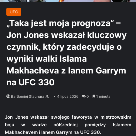
UFC
„Taka jest moja prognoza” –
Jon Jones wskazał kluczowy
czynnik, który zadecyduje o
wyniki walki Islama
Makhacheva z Ianem Garrym
na UFC 330
Follow
Bartłomiej Stachura
4 lipca 2026
0
1 minuta
on
X
Jon Jones wskazał swojego faworyta w mistrzowskim
boju w wadze półśredniej pomiędzy Islamem
Makhachevem i Ianem Garrym na UFC 330.