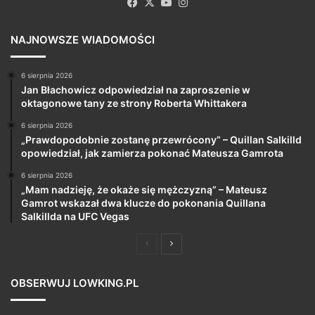
Facebook
X
YouTube
Instagram
NAJNOWSZE WIADOMOŚCI
6 sierpnia 2026
Jan Błachowicz odpowiedział na zaproszenie w
oktagonowe tany ze strony Roberta Whittakera
6 sierpnia 2026
„Prawdopodobnie zostanę przewrócony” – Quillan Salkilld
opowiedział, jak zamierza pokonać Mateusza Gamrota
6 sierpnia 2026
„Mam nadzieję, że okaże się mężczyzną” – Mateusz
Gamrot wskazał dwa klucze do pokonania Quillana
Salkillda na UFC Vegas
Poprzednia
Następna
strona
strona
OBSERWUJ LOWKING.PL