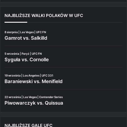
NAJBLIŻSZE WALKI POLAKÓW W UFC
8 sierpnia | Las Vegas | UFC FN
Gamrot vs. Salkilld
5 września | Paryż | UFC FN
Syguła vs. Cornolle
19 września | Los Angeles | UFC 331
Baraniewski vs. Menifield
22 września | Las Vegas | Contender Series
Piwowarczyk vs. Quissua
NAJBLIŻSZE GALE UFC