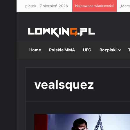
piątek , 7 sierpień 2026
Najnowsze wiadomości
Home
Polskie MMA
UFC
Rozpiski
vealsquez