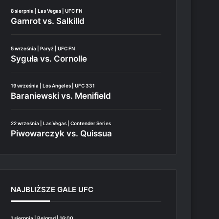
8 sierpnia | Las Vegas | UFC FN
Gamrot vs. Salkilld
5 września | Paryż | UFC FN
Syguła vs. Cornolle
19 września | Los Angeles | UFC 331
Baraniewski vs. Menifield
22 września | Las Vegas | Contender Series
Piwowarczyk vs. Quissua
NAJBLIŻSZE GALE UFC
1 sierpnia | Belgrad | 16:00