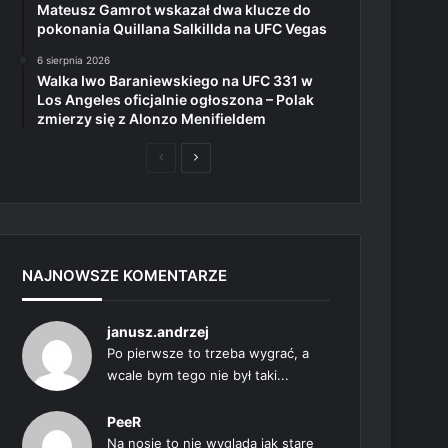
Mateusz Gamrot wskazał dwa klucze do
pokonania Quillana Salkillda na UFC Vegas
6 sierpnia 2026
Walka Iwo Baraniewskiego na UFC 331 w
Los Angeles oficjalnie ogłoszona – Polak
zmierzy się z Alonzo Menifieldem
Poprzednia
Następna
strona
strona
NAJNOWSZE KOMENTARZE
janusz.andrzej
Po pierwsze to trzeba wygrać, a
wcale bym tego nie był taki...
PeeR
Na nosie to nie wygląda jak stare