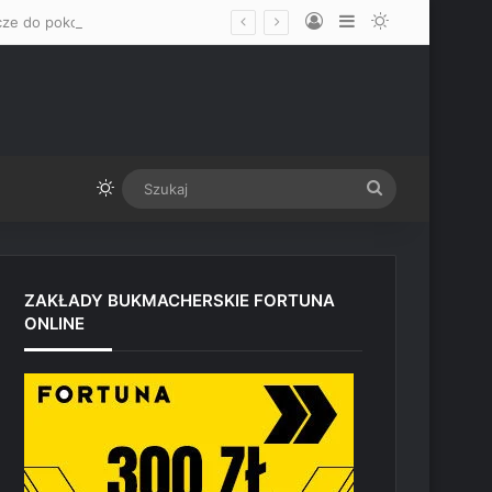
Log In
Sidebar
Switch skin
„Mam nadzieję, że okaże się mężczyzną” – Mateusz Gamrot wskazał dwa klucze do pokonania Quillana Salkillda na UFC Vegas
Switch skin
Szukaj
ZAKŁADY BUKMACHERSKIE FORTUNA
ONLINE