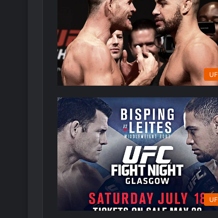
UF
UF