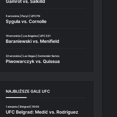
Gamrot vs. Salkilld
5 września | Paryż | UFC FN
Syguła vs. Cornolle
19 września | Los Angeles | UFC 331
Baraniewski vs. Menifield
22 września | Las Vegas | Contender Series
Piwowarczyk vs. Quissua
NAJBLIŻSZE GALE UFC
1 sierpnia | Belgrad | 16:00
UFC Belgrad: Medić vs. Rodriguez