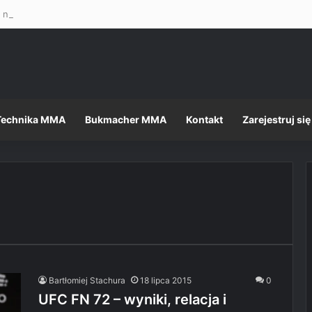
 nietęga, ale formalności, jak zawsze, dopełnione – Mateusz Gamrot w 
Technika MMA
Bukmacher MMA
Kontakt
Zarejestruj się
Bartłomiej Stachura
18 lipca 2015
0
UFC FN 72 – wyniki, relacja i