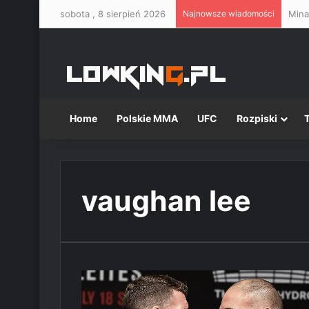
sobota , 8 sierpień 2026
Najnowsze wiadomości
Mina
Home
Polskie MMA
UFC
Rozpiski
vaughan lee