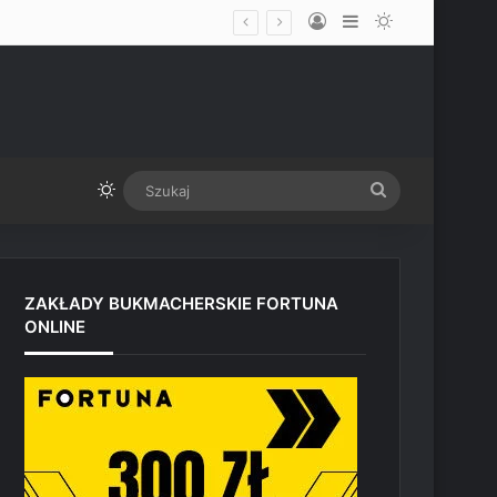
Log In
Sidebar
Switch skin
limicie przed UFC Vegas
Switch skin
Szukaj
ZAKŁADY BUKMACHERSKIE FORTUNA
ONLINE