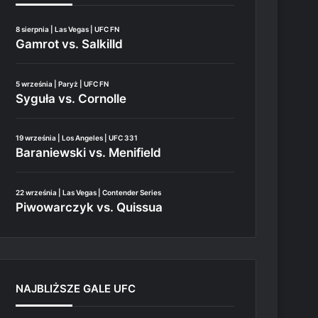
8 sierpnia | Las Vegas | UFC FN
Gamrot vs. Salkilld
5 września | Paryż | UFC FN
Syguła vs. Cornolle
19 września | Los Angeles | UFC 331
Baraniewski vs. Menifield
22 września | Las Vegas | Contender Series
Piwowarczyk vs. Quissua
NAJBLIŻSZE GALE UFC