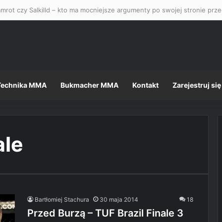
mrot czy Salkilld – kto ma mocniejsze argumenty po swojej stronie pr
Technika MMA
Bukmacher MMA
Kontakt
Zarejestruj się
ale
Bartłomiej Stachura
30 maja 2014
18
Przed Burzą – TUF Brazil Finale 3