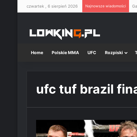
czwartek , 6 sierpień 2026
Najnowsze wiadomości
Ga
Home
Polskie MMA
UFC
Rozpiski
ufc tuf brazil fin