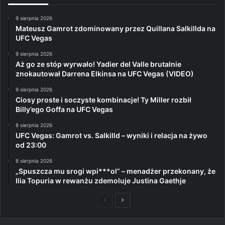
9 sierpnia 2026
Mateusz Gamrot zdominowany przez Quillana Salkillda na
UFC Vegas
9 sierpnia 2026
Aż go ze stóp wyrwało! Yadier del Valle brutalnie
znokautował Darrena Elkinsa na UFC Vegas (VIDEO)
9 sierpnia 2026
Ciosy proste i soczyste kombinacje! Ty Miller rozbił
Billy’ego Goffa na UFC Vegas
8 sierpnia 2026
UFC Vegas: Gamrot vs. Salkilld – wyniki i relacja na żywo
od 23:00
8 sierpnia 2026
„Spuszcza mu srogi wpi***ol” – menadżer przekonany, że
Ilia Topuria w rewanżu zdemoluje Justina Gaethje
Poprzednia
Następna
strona
strona