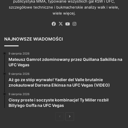
publicystyka MMA, typowanie wszystkich gal KSW i UFC,
szczegółowe techniczne i bukmacherskie analizy walk i wiele,
wiele więcej.
Facebook
X
YouTube
Instagram
NAJNOWSZE WIADOMOŚCI
9 sierpnia 2026
Mateusz Gamrot zdominowany przez Quillana Salkillda na
UFC Vegas
9 sierpnia 2026
Aż go ze stóp wyrwało! Yadier del Valle brutalnie
znokautował Darrena Elkinsa na UFC Vegas (VIDEO)
9 sierpnia 2026
Ciosy proste i soczyste kombinacje! Ty Miller rozbił
Billy’ego Goffa na UFC Vegas
Poprzednia
Następna
strona
strona