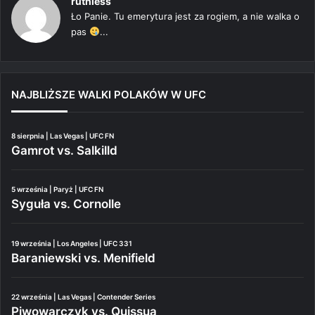
ruthless
Ło Panie. Tu emerytura jest za rogiem, a nie walka o
pas
...
NAJBLIŻSZE WALKI POLAKÓW W UFC
8 sierpnia | Las Vegas | UFC FN
Gamrot vs. Salkilld
5 września | Paryż | UFC FN
Syguła vs. Cornolle
19 września | Los Angeles | UFC 331
Baraniewski vs. Menifield
22 września | Las Vegas | Contender Series
Piwowarczyk vs. Quissua