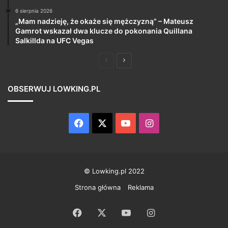
6 sierpnia 2026
„Mam nadzieję, że okaże się mężczyzną” – Mateusz
Gamrot wskazał dwa klucze do pokonania Quillana
Salkillda na UFC Vegas
Poprzednia
Następna
strona
strona
OBSERWUJ LOWKING.PL
Facebook
X
YouTube
Instagram
© Lowking.pl 2022
Strona główna
Reklama
Facebook
X
YouTube
Instagram