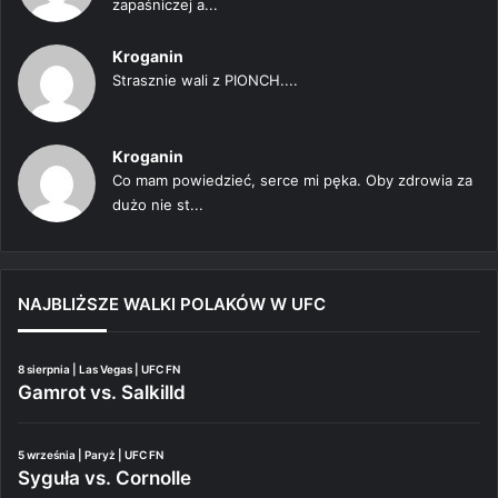
zapaśniczej a...
Kroganin
Strasznie wali z PIONCH....
Kroganin
Co mam powiedzieć, serce mi pęka. Oby zdrowia za
dużo nie st...
NAJBLIŻSZE WALKI POLAKÓW W UFC
8 sierpnia | Las Vegas | UFC FN
Gamrot vs. Salkilld
5 września | Paryż | UFC FN
Syguła vs. Cornolle