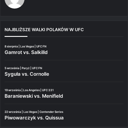
NAJBLIŻSZE WALKI POLAKÓW W UFC
8 sierpnia | Las Vegas | UFC FN
Gamrot vs. Salkilld
5 września | Paryż | UFC FN
Syguła vs. Cornolle
19 września | Los Angeles | UFC 331
Baraniewski vs. Menifield
22 września | Las Vegas | Contender Series
Piwowarczyk vs. Quissua