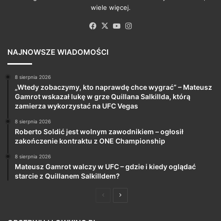
wiele więcej.
Facebook
X
YouTube
Instagram
NAJNOWSZE WIADOMOŚCI
8 sierpnia 2026
„Wtedy zobaczymy, kto naprawdę chce wygrać” – Mateusz
Gamrot wskazał lukę w grze Quillana Salkillda, którą
zamierza wykorzystać na UFC Vegas
8 sierpnia 2026
Roberto Soldić jest wolnym zawodnikiem – ogłosił
zakończenie kontraktu z ONE Championship
8 sierpnia 2026
Mateusz Gamrot walczy w UFC – gdzie i kiedy oglądać
starcie z Quillanem Salkilldem?
Poprzednia
Następna
strona
strona