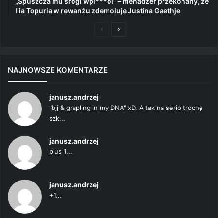
„Spuszcza mu srogi wpi***ol” – menadżer przekonany, że
Ilia Topuria w rewanżu zdemoluje Justina Gaethje
Poprzednia
Następna
strona
strona
NAJNOWSZE KOMENTARZE
janusz.andrzej
"bjj & grapling in my DNA" xD. A tak na serio trochę
szk...
janusz.andrzej
plus 1...
janusz.andrzej
+1...