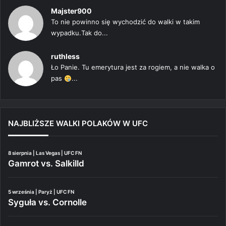
Majster900
To nie powinno się wychodzić do walki w takim
wypadku.Tak do...
ruthless
Ło Panie. Tu emerytura jest za rogiem, a nie walka o
pas
...
NAJBLIŻSZE WALKI POLAKÓW W UFC
8 sierpnia | Las Vegas | UFC FN
Gamrot vs. Salkilld
5 września | Paryż | UFC FN
Syguła vs. Cornolle