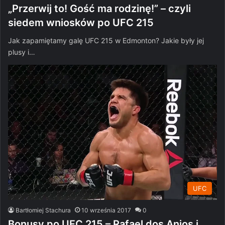
„Przerwij to! Gość ma rodzinę!” – czyli
siedem wniosków po UFC 215
Jak zapamiętamy galę UFC 215 w Edmonton? Jakie były jej
plusy i…
UFC
Bartłomiej Stachura
10 września 2017
0
Bonusy po UFC 215 – Rafael dos Anjos i