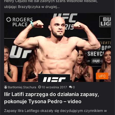
Henry Cejudo nie dał żadnych szans Wilsonowi Reisowi,
ubijając Brazylijczyka w drugiej…
UFC
Bartłomiej Stachura
10 września 2017
0
Ilir Latifi zaprzęga do działania zapasy,
pokonuje Tysona Pedro – video
Zapasy Ilira Latifiego okazały się decydującym czynnikiem w