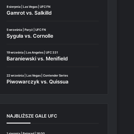
8 sierpnia | Las Vegas | UFC FN
Gamrot vs. Salkilld
5 września | Paryż | UFC FN
Syguła vs. Cornolle
19 września | Los Angeles | UFC 331
Baraniewski vs. Menifield
22 września | Las Vegas | Contender Series
Piwowarczyk vs. Quissua
NAJBLIŻSZE GALE UFC
1 sierpnia | Belgrad | 16:00