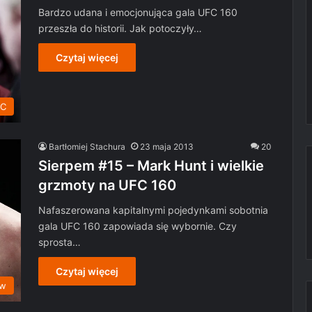
Bardzo udana i emocjonująca gala UFC 160
przeszła do historii. Jak potoczyły…
Czytaj więcej
C
Bartłomiej Stachura
23 maja 2013
20
Sierpem #15 – Mark Hunt i wielkie
grzmoty na UFC 160
Nafaszerowana kapitalnymi pojedynkami sobotnia
gala UFC 160 zapowiada się wybornie. Czy
sprosta…
Czytaj więcej
ów