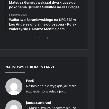
Mateusz Gamrot wskazał dwa klucze do
pokonania Quillana Salkillda na UFC Vegas
6 sierpnia 2026
Walka Iwo Baraniewskiego na UFC 331 w
Los Angeles oficjalnie ogłoszona – Polak
zmierzy się z Alonzo Menifieldem
Poprzednia
Następna
strona
strona
NAJNOWSZE KOMENTARZE
PeeR
Na nosie to nie wygląda jak stare
rozcięcie, to wygląda jak...
janusz.andrzej
1. Marcin Tybura Zgadzam się, że