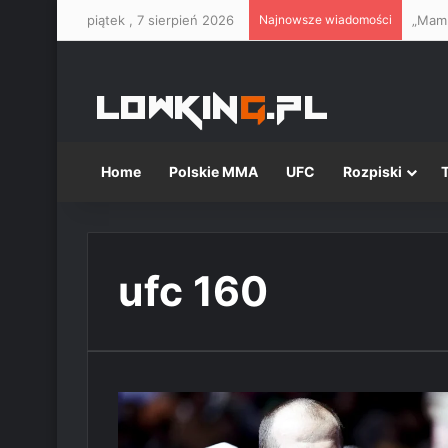
piątek , 7 sierpień 2026
Najnowsze wiadomości
Home
Polskie MMA
UFC
Rozpiski
ufc 160