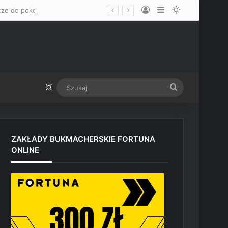
Log In
Sidebar
Switch skin
„Mam nadzieję, że okaże się mężczyzną” – Mateusz Gamrot wskazał dwa klucze do pokonania Quillana Salkillda na UFC Vegas
Switch skin
Szukaj
ZAKŁADY BUKMACHERSKIE FORTUNA
ONLINE