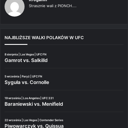
Strasznie wali z PIONCH....
NAJBLIŻSZE WALKI POLAKÓW W UFC
8 sierpnia | Las Vegas | UFC FN
Gamrot vs. Salkilld
5 września | Paryż | UFC FN
Syguła vs. Cornolle
19 września | Los Angeles | UFC 331
Baraniewski vs. Menifield
22 września | Las Vegas | Contender Series
Piwowarczyk vs. Quissua