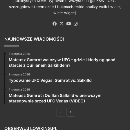
publicystyka MMA, typowanie wszystkich gal KSW i UFC,
szczegółowe techniczne i bukmacherskie analizy walk i wiele,
wiele więcej.
Facebook
X
YouTube
Instagram
NAJNOWSZE WIADOMOŚCI
8 sierpnia 2026
Mateusz Gamrot walczy w UFC – gdzie i kiedy oglądać
starcie z Quillanem Salkilldem?
8 sierpnia 2026
Typowanie UFC Vegas: Gamrot vs. Salkilld
7 sierpnia 2026
Mateusz Gamrot i Quillan Salkilld w pierwszym
staredownie przed UFC Vegas (VIDEO)
Poprzednia
Następna
strona
strona
OBSERWUJ LOWKING.PL