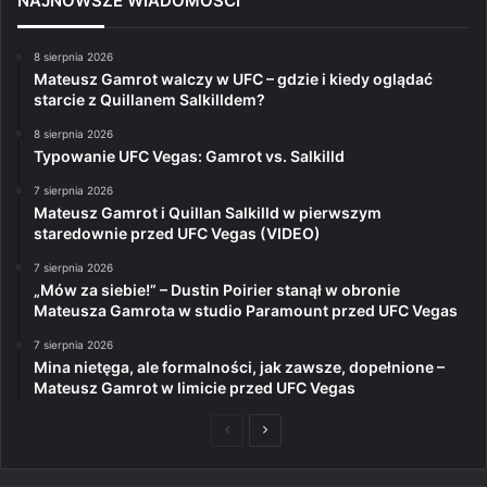
NAJNOWSZE WIADOMOŚCI
8 sierpnia 2026
Mateusz Gamrot walczy w UFC – gdzie i kiedy oglądać
starcie z Quillanem Salkilldem?
8 sierpnia 2026
Typowanie UFC Vegas: Gamrot vs. Salkilld
7 sierpnia 2026
Mateusz Gamrot i Quillan Salkilld w pierwszym
staredownie przed UFC Vegas (VIDEO)
7 sierpnia 2026
„Mów za siebie!” – Dustin Poirier stanął w obronie
Mateusza Gamrota w studio Paramount przed UFC Vegas
7 sierpnia 2026
Mina nietęga, ale formalności, jak zawsze, dopełnione –
Mateusz Gamrot w limicie przed UFC Vegas
Poprzednia
Następna
strona
strona