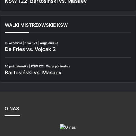
KSW 122: Bartosiński vs. Masaev
WALKI MISTRZOWSKIE KSW
19 września | KSW 121 | Waga ciężka
De Fries vs. Vojcak 2
10 października | KSW 122 | Waga półśrednia
Bartosiński vs. Masaev
O NAS