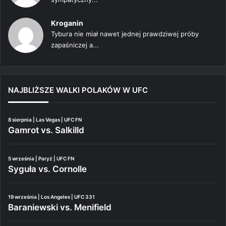
Kroganin
Tybura nie miał nawet jednej prawdziwej próby
zapaśniczej a...
NAJBLIŻSZE WALKI POLAKÓW W UFC
8 sierpnia | Las Vegas | UFC FN
Gamrot vs. Salkilld
5 września | Paryż | UFC FN
Syguła vs. Cornolle
19 września | Los Angeles | UFC 331
Baraniewski vs. Menifield