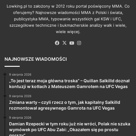
Lowking.pl to założony w 2012 roku portal poświęcony MMA. Co
oferujemy? Najnowsze wiadomości MMA z Polski i świata,
publicystyka MMA, typowanie wszystkich gal KSW i UFC,
szczegółowe techniczne i bukmacherskie analizy walk i wiele,
wiele więcej.
Facebook
X
YouTube
Instagram
NAJNOWSZE WIADOMOŚCI
9 sierpnia 2026
„To jest teraz moja główna troska” – Quillan Salkilld doznał
kontuzji w kotłach z Mateuszem Gamrotem na UFC Vegas
9 sierpnia 2026
Zmiana warty – czyli rzecz o tym, jak kapitalny Salkilld
rozmontował agresywnego Gamrota na UFC Vegas
9 sierpnia 2026
Damian Rzepecki w tym roku już nie wróci, Polak nie szuka
wymówek po UFC Abu Zabi: „Okazałem się po prostu
gorszy”