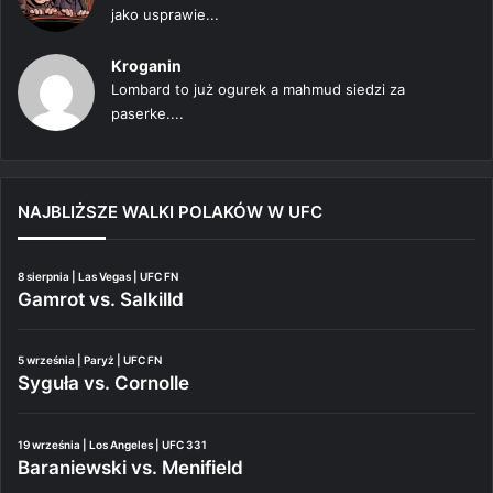
jako usprawie...
Kroganin
Lombard to już ogurek a mahmud siedzi za
paserke....
NAJBLIŻSZE WALKI POLAKÓW W UFC
8 sierpnia | Las Vegas | UFC FN
Gamrot vs. Salkilld
5 września | Paryż | UFC FN
Syguła vs. Cornolle
19 września | Los Angeles | UFC 331
Baraniewski vs. Menifield