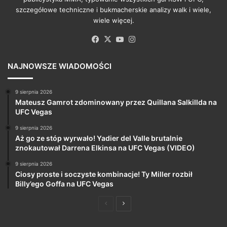
szczegółowe techniczne i bukmacherskie analizy walk i wiele,
wiele więcej.
Facebook
X
YouTube
Instagram
NAJNOWSZE WIADOMOŚCI
9 sierpnia 2026
Mateusz Gamrot zdominowany przez Quillana Salkillda na
UFC Vegas
9 sierpnia 2026
Aż go ze stóp wyrwało! Yadier del Valle brutalnie
znokautował Darrena Elkinsa na UFC Vegas (VIDEO)
9 sierpnia 2026
Ciosy proste i soczyste kombinacje! Ty Miller rozbił
Billy’ego Goffa na UFC Vegas
Poprzednia
Następna
strona
strona