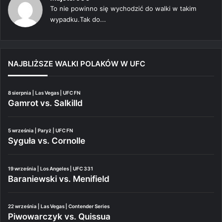
To nie powinno się wychodzić do walki w takim
wypadku.Tak do...
NAJBLIŻSZE WALKI POLAKÓW W UFC
8 sierpnia | Las Vegas | UFC FN
Gamrot vs. Salkilld
5 września | Paryż | UFC FN
Syguła vs. Cornolle
19 września | Los Angeles | UFC 331
Baraniewski vs. Menifield
22 września | Las Vegas | Contender Series
Piwowarczyk vs. Quissua