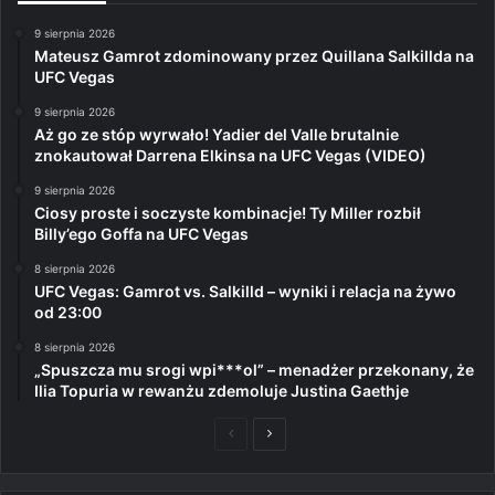
9 sierpnia 2026
Mateusz Gamrot zdominowany przez Quillana Salkillda na
UFC Vegas
9 sierpnia 2026
Aż go ze stóp wyrwało! Yadier del Valle brutalnie
znokautował Darrena Elkinsa na UFC Vegas (VIDEO)
9 sierpnia 2026
Ciosy proste i soczyste kombinacje! Ty Miller rozbił
Billy’ego Goffa na UFC Vegas
8 sierpnia 2026
UFC Vegas: Gamrot vs. Salkilld – wyniki i relacja na żywo
od 23:00
8 sierpnia 2026
„Spuszcza mu srogi wpi***ol” – menadżer przekonany, że
Ilia Topuria w rewanżu zdemoluje Justina Gaethje
Poprzednia
Następna
strona
strona