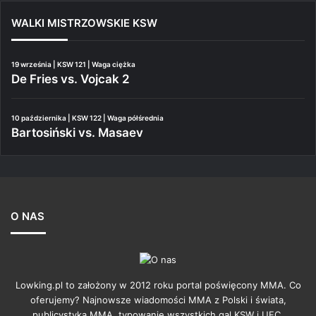
WALKI MISTRZOWSKIE KSW
19 września | KSW 121 | Waga ciężka
De Fries vs. Vojcak 2
10 października | KSW 122 | Waga półśrednia
Bartosiński vs. Masaev
O NAS
Lowking.pl to założony w 2012 roku portal poświęcony MMA. Co
oferujemy? Najnowsze wiadomości MMA z Polski i świata,
publicystyka MMA, typowanie wszystkich gal KSW i UFC,