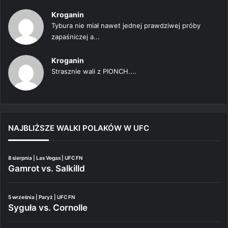
Kroganin
Tybura nie miał nawet jednej prawdziwej próby
zapaśniczej a...
Kroganin
Strasznie wali z PIONCH....
NAJBLIŻSZE WALKI POLAKÓW W UFC
8 sierpnia | Las Vegas | UFC FN
Gamrot vs. Salkilld
5 września | Paryż | UFC FN
Syguła vs. Cornolle