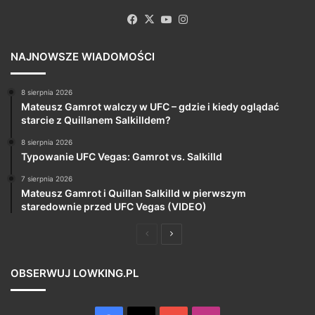
Facebook
X
YouTube
Instagram
NAJNOWSZE WIADOMOŚCI
8 sierpnia 2026
Mateusz Gamrot walczy w UFC – gdzie i kiedy oglądać
starcie z Quillanem Salkilldem?
8 sierpnia 2026
Typowanie UFC Vegas: Gamrot vs. Salkilld
7 sierpnia 2026
Mateusz Gamrot i Quillan Salkilld w pierwszym
staredownie przed UFC Vegas (VIDEO)
Poprzednia
Następna
strona
strona
OBSERWUJ LOWKING.PL