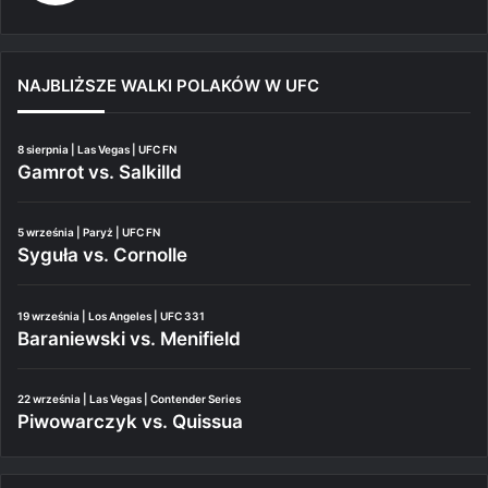
NAJBLIŻSZE WALKI POLAKÓW W UFC
8 sierpnia | Las Vegas | UFC FN
Gamrot vs. Salkilld
5 września | Paryż | UFC FN
Syguła vs. Cornolle
19 września | Los Angeles | UFC 331
Baraniewski vs. Menifield
22 września | Las Vegas | Contender Series
Piwowarczyk vs. Quissua