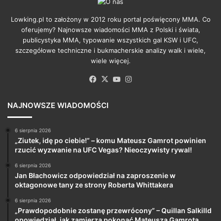
Lowking.pl to założony w 2012 roku portal poświęcony MMA. Co
oferujemy? Najnowsze wiadomości MMA z Polski i świata,
publicystyka MMA, typowanie wszystkich gal KSW i UFC,
szczegółowe techniczne i bukmacherskie analizy walk i wiele,
wiele więcej.
Facebook
X
YouTube
Instagram
NAJNOWSZE WIADOMOŚCI
6 sierpnia 2026
„Ziutek, idę po ciebie!” – komu Mateusz Gamrot powinien
rzucić wyzwanie na UFC Vegas? Nieoczywisty rywal!
6 sierpnia 2026
Jan Błachowicz odpowiedział na zaproszenie w
oktagonowe tany ze strony Roberta Whittakera
6 sierpnia 2026
„Prawdopodobnie zostanę przewrócony” – Quillan Salkilld
opowiedział, jak zamierza pokonać Mateusza Gamrota