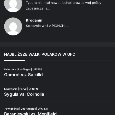
Tybura nie miał nawet jednej prawdziwej próby
zapaśniczej a...
Kroganin
Strasznie wali z PIONCH....
NAJBLIŻSZE WALKI POLAKÓW W UFC
8 sierpnia | Las Vegas | UFC FN
Gamrot vs. Salkilld
5 września | Paryż | UFC FN
Syguła vs. Cornolle
19 września | Los Angeles | UFC 331
Baraniewski vs. Menifield