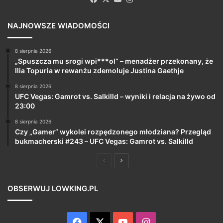
NAJNOWSZE WIADOMOŚCI
8 sierpnia 2026
„Spuszcza mu srogi wpi***ol” – menadżer przekonany, że
Ilia Topuria w rewanżu zdemoluje Justina Gaethje
8 sierpnia 2026
UFC Vegas: Gamrot vs. Salkilld – wyniki i relacja na żywo od
23:00
8 sierpnia 2026
Czy „Gamer” wykolei rozpędzonego młodziana? Przegląd
bukmacherski #243 – UFC Vegas: Gamrot vs. Salkilld
Poprzednia
Następna
strona
strona
OBSERWUJ LOWKING.PL
Facebook
X
YouTube
Instagram