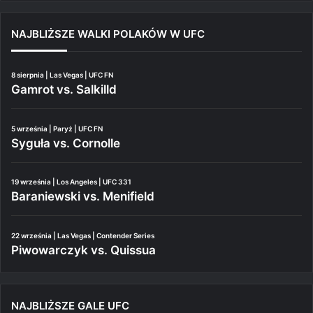
NAJBLIŻSZE WALKI POLAKÓW W UFC
8 sierpnia | Las Vegas | UFC FN
Gamrot vs. Salkilld
5 września | Paryż | UFC FN
Syguła vs. Cornolle
19 września | Los Angeles | UFC 331
Baraniewski vs. Menifield
22 września | Las Vegas | Contender Series
Piwowarczyk vs. Quissua
NAJBLIŻSZE GALE UFC