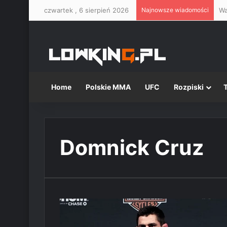
czwartek , 6 sierpień 2026
Najnowsze wiadomości
Home
Polskie MMA
UFC
Rozpiski
Domnick Cruz