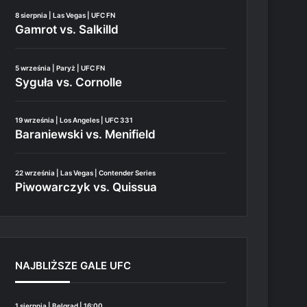
8 sierpnia | Las Vegas | UFC FN
Gamrot vs. Salkilld
5 września | Paryż | UFC FN
Syguła vs. Cornolle
19 września | Los Angeles | UFC 331
Baraniewski vs. Menifield
22 września | Las Vegas | Contender Series
Piwowarczyk vs. Quissua
NAJBLIŻSZE GALE UFC
1 sierpnia | Belgrad | 16:00