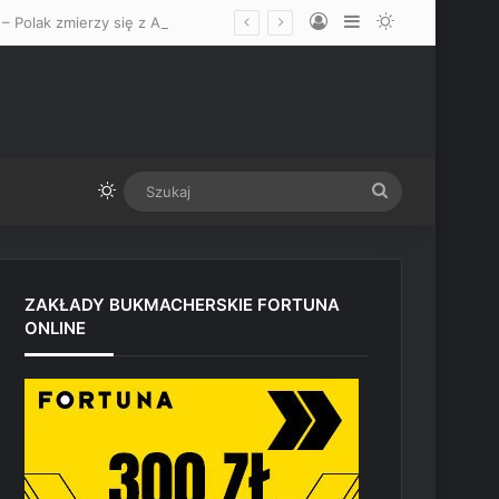
Log In
Sidebar
Switch skin
Walka Iwo Baraniewskiego na UFC 331 w Los Angeles oficjalnie ogłoszona – Polak zmierzy się z Alonzo Menifieldem
Switch skin
Szukaj
ZAKŁADY BUKMACHERSKIE FORTUNA
ONLINE