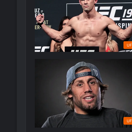
UF
UF