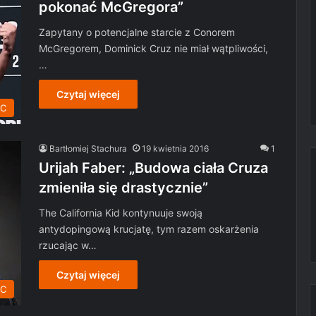
pokonać McGregora”
Zapytany o potencjalne starcie z Conorem
McGregorem, Dominick Cruz nie miał wątpliwości,
…
Czytaj więcej
C
Bartłomiej Stachura
19 kwietnia 2016
1
Urijah Faber: „Budowa ciała Cruza
zmieniła się drastycznie”
The California Kid kontynuuje swoją
antydopingową krucjatę, tym razem oskarżenia
rzucając w…
Czytaj więcej
C