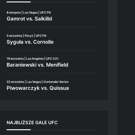
8 sierpnia | Las Vegas | UFC FN
Gamrot vs. Salkilld
5 września | Paryż | UFC FN
Syguła vs. Cornolle
19 września | Los Angeles | UFC 331
Baraniewski vs. Menifield
22 września | Las Vegas | Contender Series
Piwowarczyk vs. Quissua
NAJBLIŻSZE GALE UFC