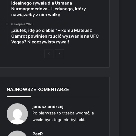
idealnego rywala dla Usmana
Nurmagomedova – i jedynego, który
nawiązałby z nim walkę
6 sierpnia 2026
„Ziutek, idę po ciebie!” – komu Mateusz
Gamrot powinien rzucić wyzwanie na UFC
Vegas? Nieoczywisty rywal!
Poprzednia
Następna
strona
strona
NAJNOWSZE KOMENTARZE
janusz.andrzej
Po pierwsze to trzeba wygrać, a
wcale bym tego nie był taki...
PeeR