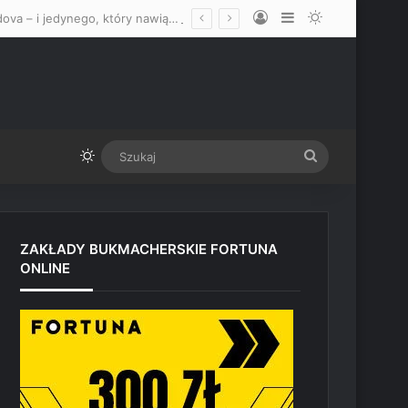
Log In
Sidebar
Switch skin
Debiut w UFC? Menadżer wskazał idealnego rywala dla Usmana Nurmagomedova – i jedynego, który nawiązałby z nim walkę
Switch skin
Szukaj
ZAKŁADY BUKMACHERSKIE FORTUNA
ONLINE