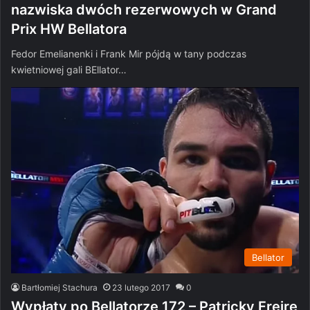
nazwiska dwóch rezerwowych w Grand
Prix HW Bellatora
Fedor Emelianenki i Frank Mir pójdą w tany podczas
kwietniowej gali BEllator…
Bellator
Bartłomiej Stachura
23 lutego 2017
0
Wypłaty po Bellatorze 172 – Patricky Freire