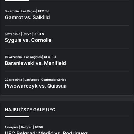
8 sierpnia | Las Vegas | UFC FN
Gamrot vs. Salkilld
5 września | Paryż | UFC FN
Syguła vs. Cornolle
19 września | Los Angeles | UFC 331
Baraniewski vs. Menifield
22 września | Las Vegas | Contender Series
Piwowarczyk vs. Quissua
NAJBLIŻSZE GALE UFC
1 sierpnia | Belgrad | 16:00
UFC Belgrad: Medić vs. Rodriguez