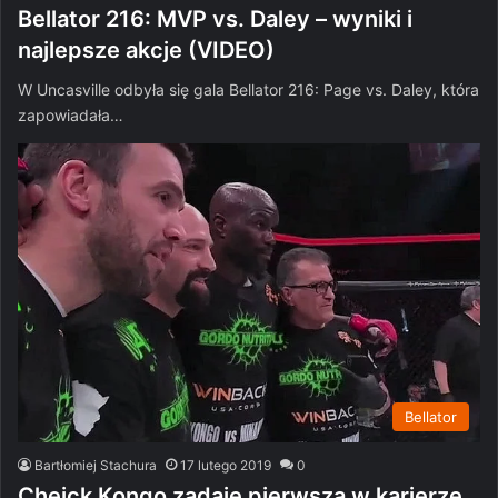
Bellator 216: MVP vs. Daley – wyniki i
najlepsze akcje (VIDEO)
W Uncasville odbyła się gala Bellator 216: Page vs. Daley, która
zapowiadała…
Bellator
Bartłomiej Stachura
17 lutego 2019
0
Cheick Kongo zadaje pierwszą w karierze