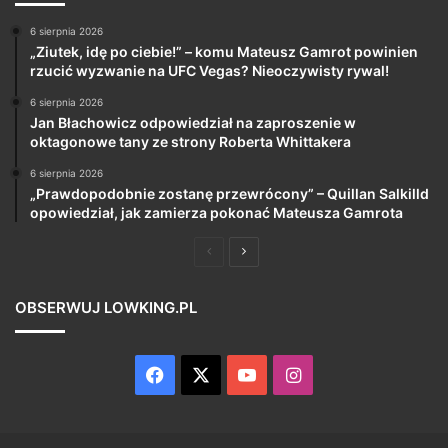
6 sierpnia 2026
„Ziutek, idę po ciebie!” – komu Mateusz Gamrot powinien
rzucić wyzwanie na UFC Vegas? Nieoczywisty rywal!
6 sierpnia 2026
Jan Błachowicz odpowiedział na zaproszenie w
oktagonowe tany ze strony Roberta Whittakera
6 sierpnia 2026
„Prawdopodobnie zostanę przewrócony” – Quillan Salkilld
opowiedział, jak zamierza pokonać Mateusza Gamrota
Poprzednia
Następna
strona
strona
OBSERWUJ LOWKING.PL
Facebook
X
YouTube
Instagram