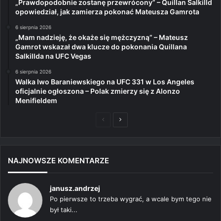
„Prawdopodobnie zostanę przewrócony” – Quillan Salkilld
opowiedział, jak zamierza pokonać Mateusza Gamrota
6 sierpnia 2026
„Mam nadzieję, że okaże się mężczyzną” – Mateusz
Gamrot wskazał dwa klucze do pokonania Quillana
Salkillda na UFC Vegas
6 sierpnia 2026
Walka Iwo Baraniewskiego na UFC 331 w Los Angeles
oficjalnie ogłoszona – Polak zmierzy się z Alonzo
Menifieldem
Poprzednia
Następna
strona
strona
NAJNOWSZE KOMENTARZE
janusz.andrzej
Po pierwsze to trzeba wygrać, a wcale bym tego nie
był taki...