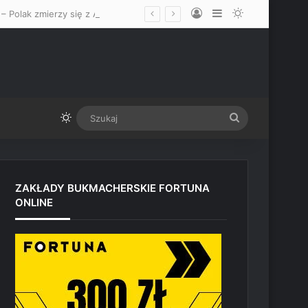
Log In
Sidebar
Switch skin
Walka Iwo Baraniewskiego na UFC 331 w Los Angeles oficjalnie ogłoszona – Polak zmierzy się z Alonzo Menifieldem
Switch skin
Szukaj
ZAKŁADY BUKMACHERSKIE FORTUNA
ONLINE