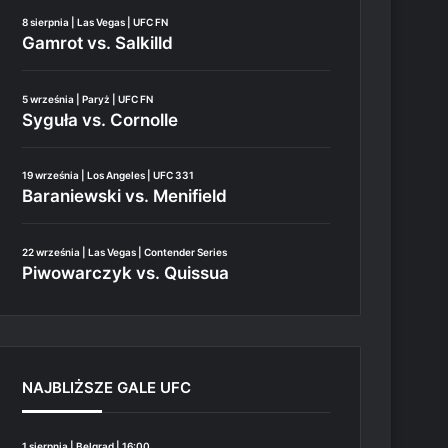
8 sierpnia | Las Vegas | UFC FN
Gamrot vs. Salkilld
5 września | Paryż | UFC FN
Syguła vs. Cornolle
19 września | Los Angeles | UFC 331
Baraniewski vs. Menifield
22 września | Las Vegas | Contender Series
Piwowarczyk vs. Quissua
NAJBLIŻSZE GALE UFC
1 sierpnia | Belgrad | 16:00