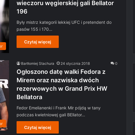
wieczoru węgierskiej gali Bellator
196
Były mistrz kategorii lekkiej UFC i pretendent do
pasów 155 i 170…
Czytaj więcej
or
Bartłomiej Stachura
24 stycznia 2018
0
Ogłoszono datę walki Fedora z
Mirem oraz nazwiska dwóch
rezerwowych w Grand Prix HW
Bellatora
Fedor Emelianenki i Frank Mir pójdą w tany
podczas kwietniowej gali BEllator…
or
Czytaj więcej