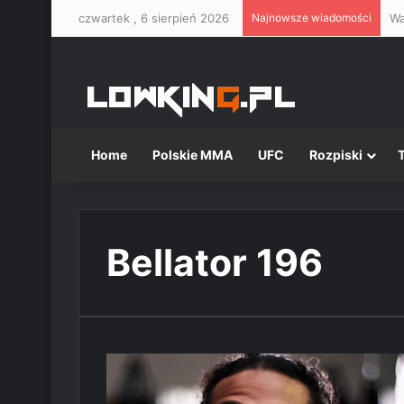
czwartek , 6 sierpień 2026
Najnowsze wiadomości
Home
Polskie MMA
UFC
Rozpiski
Bellator 196