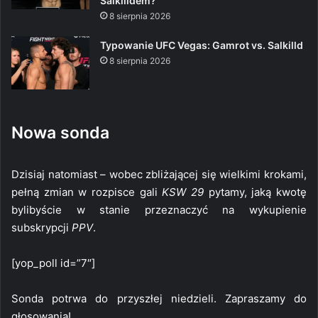
Salkilldem?
8 sierpnia 2026
Typowanie UFC Vegas: Gamrot vs. Salkilld
8 sierpnia 2026
Nowa sonda
Dzisiaj natomiast – wobec zbliżającej się wielkimi krokami,
pełną zmian w rozpisce gali
KSW 29
pytamy, jaką kwotę
bylibyście w stanie przeznaczyć na wykupienie
subskrypcji
PPV
.
[yop_poll id=”7″]
Sonda potrwa do przyszłej niedzieli. Zapraszamy do
głosowania!