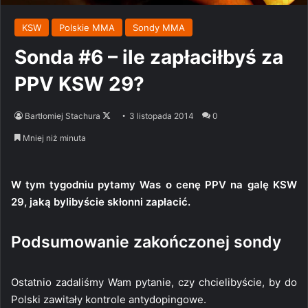
KSW
Polskie MMA
Sondy MMA
Sonda #6 – ile zapłaciłbyś za
PPV KSW 29?
Follow
Bartłomiej Stachura
3 listopada 2014
0
on
Mniej niż minuta
X
W tym tygodniu pytamy Was o cenę PPV na galę KSW
29, jaką bylibyście skłonni zapłacić.
Podsumowanie zakończonej sondy
Ostatnio zadaliśmy Wam pytanie, czy chcielibyście, by do
Polski zawitały kontrole antydopingowe.