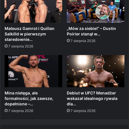
Mateusz Gamrot i Quillan
„Mów za siebie!” – Dustin
Salkilld w pierwszym
Poirier stanął w…
staredownie…
7 sierpnia 2026
7 sierpnia 2026
Mina nietęga, ale
Debiut w UFC? Menadżer
formalności, jak zawsze,
wskazał idealnego rywala
dopełnione –…
dla…
7 sierpnia 2026
7 sierpnia 2026