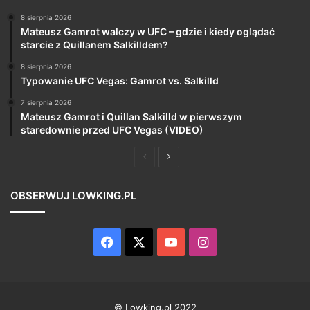
8 sierpnia 2026
Mateusz Gamrot walczy w UFC – gdzie i kiedy oglądać
starcie z Quillanem Salkilldem?
8 sierpnia 2026
Typowanie UFC Vegas: Gamrot vs. Salkilld
7 sierpnia 2026
Mateusz Gamrot i Quillan Salkilld w pierwszym
staredownie przed UFC Vegas (VIDEO)
Poprzednia
Następna
strona
strona
OBSERWUJ LOWKING.PL
Facebook
X
YouTube
Instagram
© Lowking.pl 2022