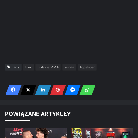
Tags
ksw
polskie MMA
sonda
topslider
POWIĄZANE ARTYKUŁY