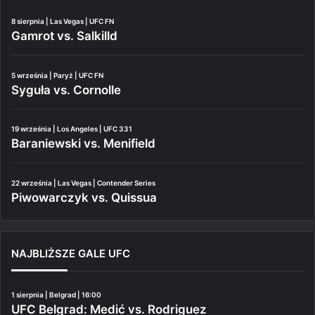
8 sierpnia | Las Vegas | UFC FN
Gamrot vs. Salkilld
5 września | Paryż | UFC FN
Syguła vs. Cornolle
19 września | Los Angeles | UFC 331
Baraniewski vs. Menifield
22 września | Las Vegas | Contender Series
Piwowarczyk vs. Quissua
NAJBLIŻSZE GALE UFC
1 sierpnia | Belgrad | 16:00
UFC Belgrad: Medić vs. Rodriguez