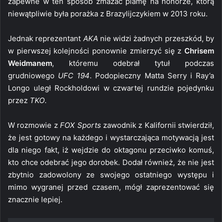
zapewne w ten sposób zmazać plamę na honorze, którą
niewątpliwie była porażka z Brazylijczykiem w 2013 roku.
Jednak reprezentant
AKA
nie widzi żadnych przeszkód, by
w pierwszej kolejności ponownie zmierzyć się z
Chrisem
Weidmanem
, któremu odebrał tytuł podczas
grudniowego
UFC 194
. Podopieczny Matta Serry i Ray’a
Longo uległ Rockholdowi w czwartej rundzie pojedynku
przez
TKO
.
W rozmowie z
FOX Sports
zawodnik z Kalifornii stwierdził,
że jest gotowy na każdego i wystarczająca motywacją jest
dla niego fakt, iż wejdzie do oktagonu przeciwko komuś,
kto chce odebrać jego dorobek. Dodał również, że nie jest
zbytnio zadowolony ze swojego ostatniego występu i
mimo wygranej przed czasem, mógł zaprezentować się
znacznie lepiej.