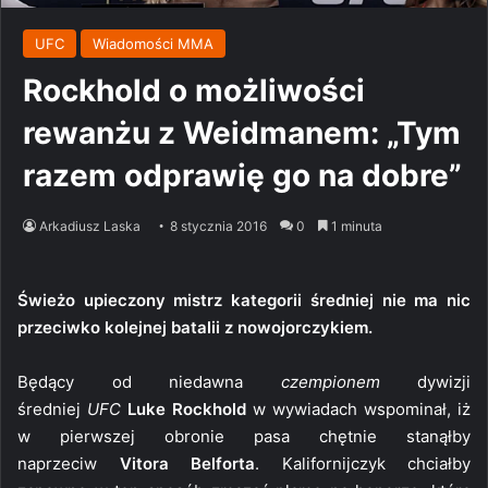
UFC
Wiadomości MMA
Rockhold o możliwości
rewanżu z Weidmanem: „Tym
razem odprawię go na dobre”
Arkadiusz Laska
8 stycznia 2016
0
1 minuta
Świeżo upieczony mistrz kategorii średniej nie ma nic
przeciwko kolejnej batalii z nowojorczykiem.
Będący od niedawna
czempionem
dywizji
średniej
UFC
Luke Rockhold
w wywiadach wspominał, iż
w pierwszej obronie pasa chętnie stanąłby
naprzeciw
Vitora Belforta
. Kalifornijczyk chciałby