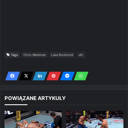
Tags
Chris Weidman
Luke Rockhold
ufc
POWIĄZANE ARTYKUŁY