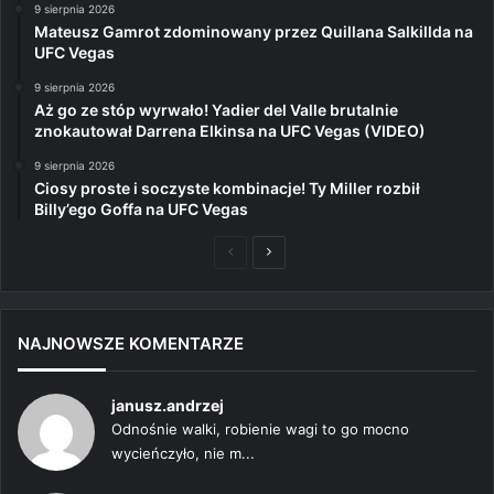
9 sierpnia 2026
Mateusz Gamrot zdominowany przez Quillana Salkillda na
UFC Vegas
9 sierpnia 2026
Aż go ze stóp wyrwało! Yadier del Valle brutalnie
znokautował Darrena Elkinsa na UFC Vegas (VIDEO)
9 sierpnia 2026
Ciosy proste i soczyste kombinacje! Ty Miller rozbił
Billy’ego Goffa na UFC Vegas
Poprzednia
Następna
strona
strona
NAJNOWSZE KOMENTARZE
janusz.andrzej
Odnośnie walki, robienie wagi to go mocno
wycieńczyło, nie m...