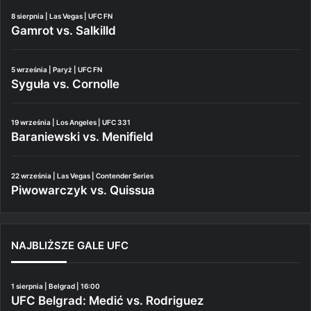
8 sierpnia | Las Vegas | UFC FN
Gamrot vs. Salkilld
5 września | Paryż | UFC FN
Syguła vs. Cornolle
19 września | Los Angeles | UFC 331
Baraniewski vs. Menifield
22 września | Las Vegas | Contender Series
Piwowarczyk vs. Quissua
NAJBLIŻSZE GALE UFC
1 sierpnia | Belgrad | 16:00
UFC Belgrad: Medić vs. Rodriguez