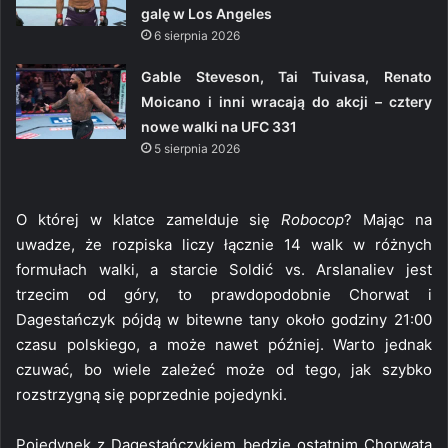
galę w Los Angeles
6 sierpnia 2026
Gable Steveson, Tai Tuivasa, Renato
Moicano i inni wracają do akcji – cztery
nowe walki na UFC 331
5 sierpnia 2026
O której w klatce zamelduje się
Robocop
? Mając na
uwadze, że rozpiska liczy łącznie 14 walk w różnych
formułach walki, a starcie Soldić vs. Arslanaliev jest
trzecim od góry, to prawdopodobnie Chorwat i
Dagestańczyk pójdą w bitewne tany około godziny 21:00
czasu polskiego, a może nawet później. Warto jednak
czuwać, bo wiele zależeć może od tego, jak szybko
rozstrzygną się poprzednie pojedynki.
Pojedynek z Dagestańczykiem będzie ostatnim Chorwata