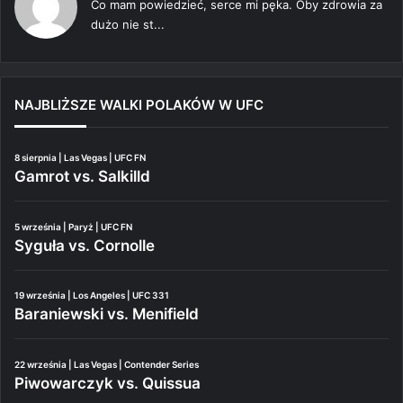
Co mam powiedzieć, serce mi pęka. Oby zdrowia za
dużo nie st...
NAJBLIŻSZE WALKI POLAKÓW W UFC
8 sierpnia | Las Vegas | UFC FN
Gamrot vs. Salkilld
5 września | Paryż | UFC FN
Syguła vs. Cornolle
19 września | Los Angeles | UFC 331
Baraniewski vs. Menifield
22 września | Las Vegas | Contender Series
Piwowarczyk vs. Quissua