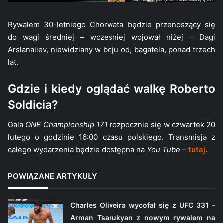
Rywalem 30-letniego Chorwata będzie przenoszący się
do wagi średniej – wcześniej wojował niżej – Dagi
Arslanaliev, niewidziany w boju od, bagatela, ponad trzech
lat.
Gdzie i kiedy oglądać walkę Roberto
Soldicia?
Gala
ONE Championship 171
rozpocznie się w czwartek 20
lutego o godzinie 16:00 czasu polskiego. Transmisja z
całego wydarzenia będzie dostępna na
You Tube
–
tutaj
.
POWIĄZANE ARTYKUŁY
Charles Oliveira wycofał się z UFC 331 –
Arman Tsarukyan z nowym rywalem na