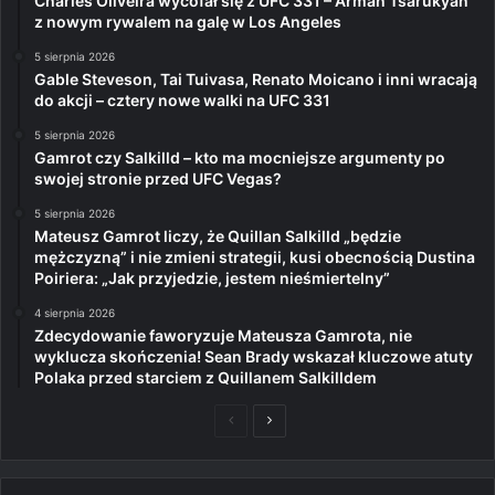
Charles Oliveira wycofał się z UFC 331 – Arman Tsarukyan
z nowym rywalem na galę w Los Angeles
5 sierpnia 2026
Gable Steveson, Tai Tuivasa, Renato Moicano i inni wracają
do akcji – cztery nowe walki na UFC 331
5 sierpnia 2026
Gamrot czy Salkilld – kto ma mocniejsze argumenty po
swojej stronie przed UFC Vegas?
5 sierpnia 2026
Mateusz Gamrot liczy, że Quillan Salkilld „będzie
mężczyzną” i nie zmieni strategii, kusi obecnością Dustina
Poiriera: „Jak przyjedzie, jestem nieśmiertelny”
4 sierpnia 2026
Zdecydowanie faworyzuje Mateusza Gamrota, nie
wyklucza skończenia! Sean Brady wskazał kluczowe atuty
Polaka przed starciem z Quillanem Salkilldem
Poprzednia
Następna
strona
strona