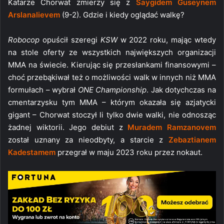
Katarze Chorwat zmierzy się z
Saygidem Guseynem
Arslanalievem
(9-2). Gdzie i kiedy oglądać walkę?
Robocop
opuścił szeregi
KSW
w 2022 roku, mając wtedy
na stole oferty ze wszystkich największych organizacji
MMA na świecie. Kierując się przesłankami finansowymi –
choć przebąkiwał też o możliwości walk w innych niż MMA
formułach – wybrał
ONE Championship
. Jak dotychczas na
cmentarzysku tym MMA – którym okazała się azjatycki
gigant – Chorwat stoczył li tylko dwie walki, nie odnosząc
żadnej wiktorii. Jego debiut z
Muradem Ramzanovem
został uznany za nieodbyty, a starcie z
Zebaztianem
Kadestamem
przegrał w maju 2023 roku przez nokaut.