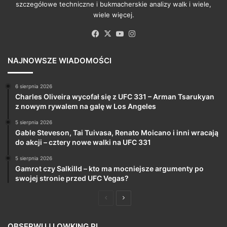
szczegółowe techniczne i bukmacherskie analizy walk i wiele,
wiele więcej.
Facebook
X
YouTube
Instagram
NAJNOWSZE WIADOMOŚCI
6 sierpnia 2026
Charles Oliveira wycofał się z UFC 331 – Arman Tsarukyan
z nowym rywalem na galę w Los Angeles
5 sierpnia 2026
Gable Steveson, Tai Tuivasa, Renato Moicano i inni wracają
do akcji – cztery nowe walki na UFC 331
5 sierpnia 2026
Gamrot czy Salkilld – kto ma mocniejsze argumenty po
swojej stronie przed UFC Vegas?
Poprzednia
Następna
strona
strona
OBSERWUJ LOWKING.PL