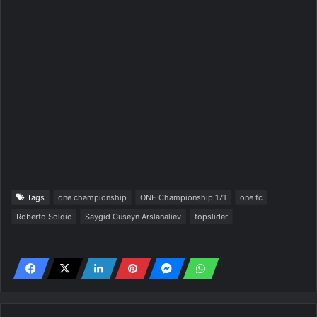
Tags
one championship
ONE Championship 171
one fc
Roberto Soldic
Saygid Guseyn Arslanaliev
topslider