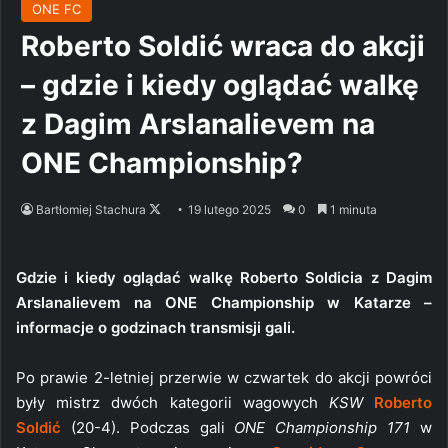
ONE FC
Roberto Soldić wraca do akcji
– gdzie i kiedy oglądać walkę
z Dagim Arslanalievem na
ONE Championship?
Follow
Bartłomiej Stachura
19 lutego 2025
0
1 minuta
on
X
Gdzie i kiedy oglądać walkę Roberto Soldicia z Dagim
Arslanalievem na ONE Championship w Katarze –
informacje o godzinach transmisji gali.
Po prawie 2-letniej przerwie w czwartek do akcji powróci
były mistrz dwóch kategorii wagowych
KSW
Roberto
Soldić
(20-4). Podczas gali
ONE Championship 171
w