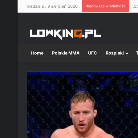
niedziela , 9 sierpień 2026
Najnowsze wiadomości
Home
Polskie MMA
UFC
Rozpiski