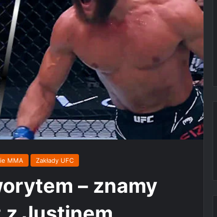
kie MMA
Zakłady UFC
aworytem – znamy
 z Justinem