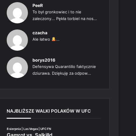
PeeR
To był gronkowiec i to nie
zaleczony... Pękła torbiel na nos...
czacha
Ale łatwo
...
borys2016
Defensywa Quarantillo faktycznie
dziurawa. Dziękuję za odpow...
NAJBLIŻSZE WALKI POLAKÓW W UFC
8 sierpnia | Las Vegas | UFC FN
Gamrot vs. Salkilld