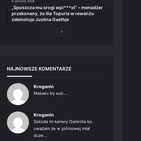
8 sierpnia 2026
„Spuszcza mu srogi wpi***ol” – menadżer
przekonany, że Ilia Topuria w rewanżu
zdemoluje Justina Gaethje
Poprzednia
Następna
strona
strona
NAJNOWSZE KOMENTARZE
Kroganin
Masaev by sub....
Kroganin
Szkoda mi kariery Gamrota bo
uważam że w piórkowej miał
duże...