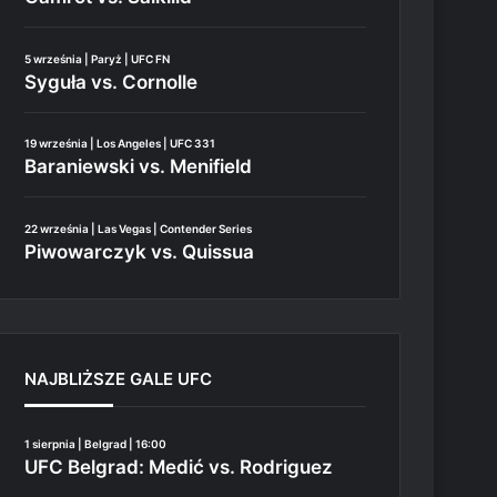
5 września | Paryż | UFC FN
Syguła vs. Cornolle
19 września | Los Angeles | UFC 331
Baraniewski vs. Menifield
22 września | Las Vegas | Contender Series
Piwowarczyk vs. Quissua
NAJBLIŻSZE GALE UFC
1 sierpnia | Belgrad | 16:00
UFC Belgrad: Medić vs. Rodriguez