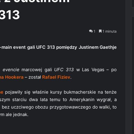
 313
1
1 minuta
-main event gali UFC 313 pomiędzy Justinem Gaethje
 evencie
marcowej gali
UFC 313
w Las Vegas – po
na Hookera
– został
Rafael Fiziev
.
ne
pojawiły się właśnie kursy bukmacherskie na tenże
zym starciu dwa lata temu to Amerykanin wygrał, a
, bez uczciwego obozu przygotowawczego do walki, to
m ale jednak.