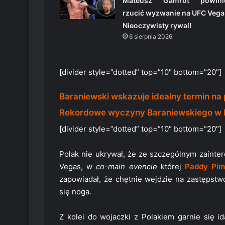
Mateusz Gamrot powini
rzucić wyzwanie na UFC Vega
Nieoczywisty rywal!
6 sierpnia 2026
[divider style=”dotted” top=”10″ bottom=”20″]
Baraniewski wskazuje idealny termin na
Rekordowe wyczyny Baraniewskiego w 
[divider style=”dotted” top=”10″ bottom=”20″]
Polak nie ukrywał, że ze szczególnym zainte
Vegas, w
co-main evencie
której
Paddy Pim
zapowiadał, że chętnie wejdzie na zastępstwo
się noga.
Z kolei do wojaczki z Polakiem garnie się i