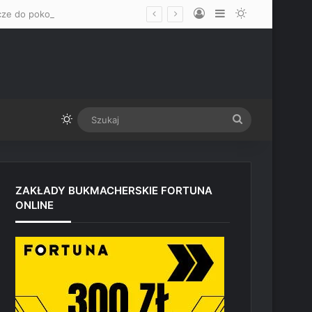
Log In
Sidebar
Switch skin
„Mam nadzieję, że okaże się mężczyzną” – Mateusz Gamrot wskazał dwa klucze do pokonania Quillana Salkillda na UFC Vegas
Switch skin
Szukaj
ZAKŁADY BUKMACHERSKIE FORTUNA
ONLINE