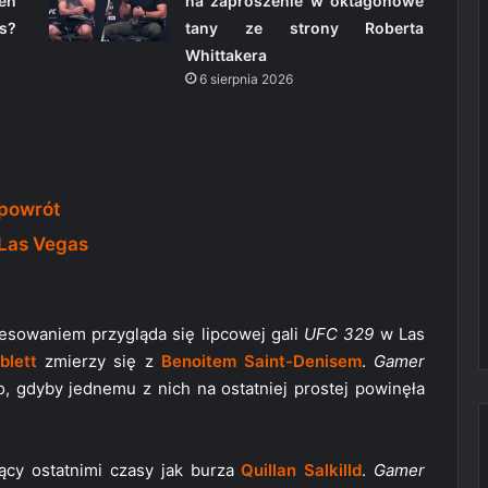
en
na zaproszenie w oktagonowe
s?
tany ze strony Roberta
Whittakera
6 sierpnia 2026
 powrót
Las Vegas
resowaniem przygląda się lipcowej gali
UFC 329
w Las
blett
zmierzy się z
Benoitem Saint-Denisem
.
Gamer
, gdyby jednemu z nich na ostatniej prostej powinęła
dący ostatnimi czasy jak burza
Quillan Salkilld
.
Gamer