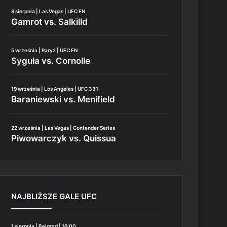
8 sierpnia | Las Vegas | UFC FN
Gamrot vs. Salkilld
5 września | Paryż | UFC FN
Syguła vs. Cornolle
19 września | Los Angeles | UFC 331
Baraniewski vs. Menifield
22 września | Las Vegas | Contender Series
Piwowarczyk vs. Quissua
NAJBLIŻSZE GALE UFC
1 sierpnia | Belgrad | 16:00