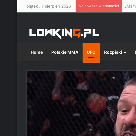
piątek , 7 sierpień 2026
Najnowsze wiadomości
Home
Polskie MMA
UFC
Rozpiski