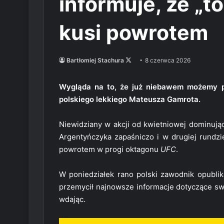
informuje, że „t
kusi powrotem
Follow
Bartłomiej Stachura
8 czerwca 2026
on
X
Wygląda na to, że już niebawem możemy p
polskiego lekkiego Mateusza Gamrota.
Niewidziany w akcji od kwietniowej dominując
Argentyńczyka zapaśniczo i w drugiej rundz
powrotem w progi oktagonu
UFC
.
W poniedziałek rano polski zawodnik opubli
przemycił najnowsze informacje dotyczące swo
wdając.