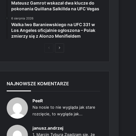
Mateusz Gamrot wskazał dwa klucze do
pokonania Quillana Salkillda na UFC Vegas
6 sierpnia 2026
Walka Iwo Baraniewskiego na UFC 331 w
Los Angeles oficjalnie ogłoszona – Polak
zmierzy się z Alonzo Menifieldem
Poprzednia
Następna
strona
strona
NAJNOWSZE KOMENTARZE
PeeR
Na nosie to nie wygląda jak stare
rozcięcie, to wygląda jak...
janusz.andrzej
1. Marcin Tybura Zgadzam się, że