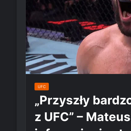
UFC
„Przyszły bardz
z UFC” – Mateu