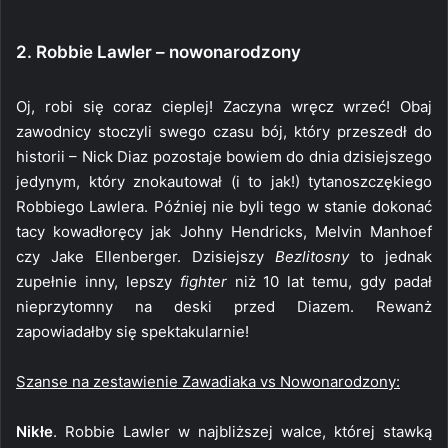
2. Robbie Lawler – nowonarodzony
Oj, robi się coraz cieplej! Zaczyna wręcz wrzeć! Obaj
zawodnicy stoczyli swego czasu bój, który przeszedł do
historii – Nick Diaz pozostaje bowiem do dnia dzisiejszego
jedynym, który znokautował (i to jak!) tytanoszczękiego
Robbiego Lawlera. Później nie byli tego w stanie dokonać
tacy kowadłoręcy jak Johny Hendricks, Melvin Manhoef
czy Jake Ellenberger. Dzisiejszy
Bezlitosny
to jednak
zupełnie inny, lepszy
fighter
niż 10 lat temu, gdy padał
nieprzytomny na deski przed Diazem. Rewanż
zapowiadałby się spektakularnie!
Szanse na zestawienie Zawadiaka vs Nowonarodzony:
Nikłe
. Robbie Lawler w najbliższej walce, której stawką