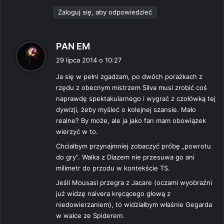
Zaloguj się, aby odpowiedzieć
p
PAN EM
i
29 lipca 2014 o 10:27
s
Ja się w pełni zgadzam, po dwóch porażkach z
z
rzędu z obecnym mistrzem Silva musi zrobić coś
e
naprawdę spektakularnego i wygrać z czołówką tej
:
dywizji, żeby myśleć o kolejnej szansie. Mało
realne? By może, ale ja jako fan mam obowiązek
wierzyć w to.
Chciałbym przynajmniej zobaczyć próbę „powrotu
do gry”. Walka z Diazem nie przesuwa go ani
milimetr do przodu w kontekście TS.
Jeśli Mousasi przegra z Jacare (oczami wyobraźni
już widzę naivera kręcącego głową z
niedowierzaniem), to widziałbym właśnie Gegarda
w walce ze Spiderem.