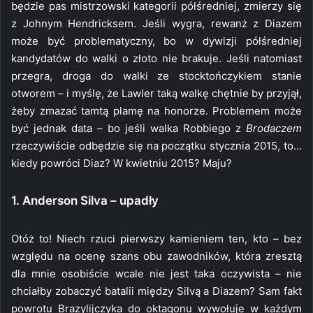
będzie pas mistrzowski kategorii półśredniej, zmierzy się
z Johnym Hendricksem. Jeśli wygra, rewanż z Diazem
może być problematyczny, bo w dywizji półśredniej
kandydatów do walki o złoto nie brakuje. Jeśli natomiast
przegra, droga do walki ze stocktończykiem stanie
otworem – i myślę, że Lawler taką walkę chętnie by przyjął,
żeby zmazać tamtą plamę na honorze. Problemem może
być jednak data – bo jeśli walka Robbiego z
Brodaczem
rzeczywiście odbędzie się na początku stycznia 2015, to…
kiedy powróci Diaz? W kwietniu 2015? Maju?
1. Anderson Silva – upadły
Otóż to! Niech rzuci pierwszy kamieniem ten, kto – bez
względu na ocenę szans obu zawodników, która zresztą
dla mnie osobiście wcale nie jest taka oczywista – nie
chciałby zobaczyć batalii między Silvą a Diazem? Sam fakt
powrotu Brazylijczyka do oktagonu wywołuje w każdym