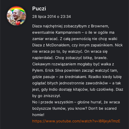
p
Puczi
i
28 lipca 2014 o 23:34
s
Diaza najchętniej zobaczyłbym z Brownem,
z
ewentualnie Kampmannem – o ile w ogóle ma
e
zamiar wracać. Z całą pewnością nie chcę walki
:
Diaza z McDonaldem, czy innym zapaśnikiem. Nick
nie wraca po to, by walczyć. On wraca się
napierdalać. Chcę zobaczyć bitkę, brawle.
Ciekawym rozwiązaniem mogłaby być walka z
Pylem. Erick Silva powinien zacząć walczyć tam,
gdzie pasuje – ze średniakami. Rzadko kiedy lubię
oglądać bitych jednostronnie zawodników – a tak
jest, gdy Indio dostaję kitajców, lub czołówkę. Diaz
by go zniszczył.
No i przede wszystkim – głośne hurra!, że wraca
bożyszcze tłumów, you know? Don’t be scared
homie!
https://www.youtube.com/watch?v=I8RjeykTmzE