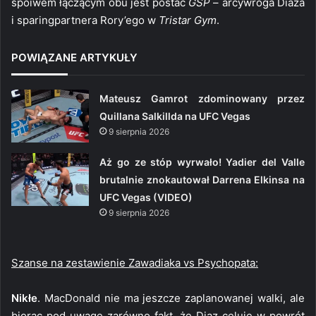
spoiwem łączącym obu jest postać
GSP
– arcywroga Diaza
i sparingpartnera Rory’ego w
Tristar Gym
.
POWIĄZANE ARTYKUŁY
Mateusz Gamrot zdominowany przez
Quillana Salkillda na UFC Vegas
9 sierpnia 2026
Aż go ze stóp wyrwało! Yadier del Valle
brutalnie znokautował Darrena Elkinsa na
UFC Vegas (VIDEO)
9 sierpnia 2026
Szanse na zestawienie Zawadiaka vs Psychopata:
Nikłe
. MacDonald nie ma jeszcze zaplanowanej walki, ale
biorąc pod uwagę zarówno fakt, że Diaz celuje w powrót