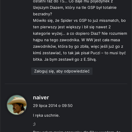
ostatni raz do TS… Co daje mu pojedynek z
lżejszym Diazem, który na tle GSP był totalnie
bezradny?
Mówiło się, że Spider vs GSP to już missmatch, bo
ten pierwszy jest większy i bił się nawet 2
kategorie wyżej… a co dopiero Diaz? Nie rozumiem
hajpu na tego zawodnika. W WW jest cała masa
zawodników, która by go zbiła, więc jeśli już go z
kimś zestawiać, to tak jak pisał Puczi – to musi być
bitka. Ja bym zestawił go z E.Silvą.
Zaloguj się, aby odpowiedzieć
p
naiver
i
29 lipca 2014 o 09:50
s
I ręka uschnie.
z
e
;)
: