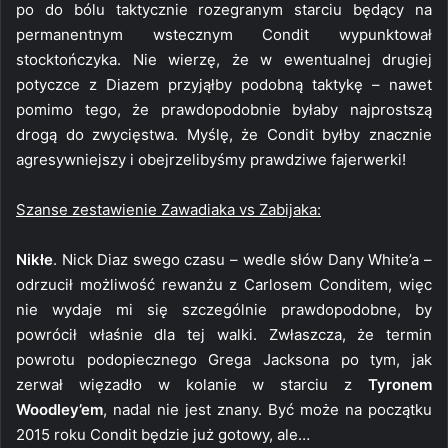
po do bólu taktycznie rozegranym starciu będący na
permanentnym wstecznym Condit wypunktował
stocktończyka. Nie wierzę, że w ewentualnej drugiej
potyczce z Diazem przyjąłby podobną taktykę – nawet
pomimo tego, że prawdopodobnie byłaby najprostszą
drogą do zwycięstwa. Myślę, że Condit byłby znacznie
agresywniejszy i obejrzelibyśmy prawdziwe fajerwerki!
Szanse zestawienie Zawadiaka vs Zabijaka:
Nikłe
. Nick Diaz swego czasu – wedle słów Dany White’a –
odrzucił możliwość rewanżu z Carlosem Conditem, więc
nie wydaje mi się szczególnie prawdopodobne, by
powrócił właśnie dla tej walki. Zwłaszcza, że termin
powrotu podopiecznego Grega Jacksona po tym, jak
zerwał więzadło w kolanie w starciu z
Tyronem
Woodley’em
, nadal nie jest znany. Być może na początku
2015 roku Condit będzie już gotowy, ale…