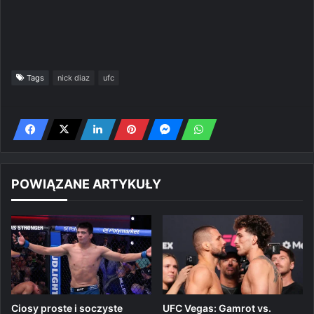
Tags
nick diaz
ufc
POWIĄZANE ARTYKUŁY
Ciosy proste i soczyste
UFC Vegas: Gamrot vs.