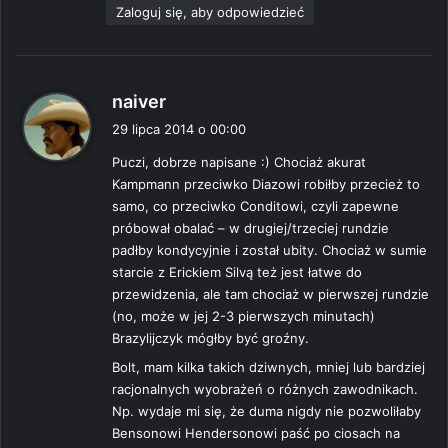
Zaloguj się, aby odpowiedzieć
p
naiver
i
29 lipca 2014 o 00:00
s
Puczi, dobrze napisane :) Chociaż akurat
z
Kampmann przeciwko Diazowi robiłby przecież to
e
samo, co przeciwko Conditowi, czyli zapewne
:
próbował obalać – w drugiej/trzeciej rundzie
padłby kondycyjnie i został ubity. Chociaż w sumie
starcie z Erickiem Silvą też jest łatwe do
przewidzenia, ale tam chociaż w pierwszej rundzie
(no, może w jej 2-3 pierwszych minutach)
Brazylijczyk mógłby być groźny.
Bolt, mam kilka takich dziwnych, mniej lub bardziej
racjonalnych wyobrażeń o różnych zawodnikach.
Np. wydaje mi się, że duma nigdy nie pozwoliłaby
Bensonowi Hendersonowi paść po ciosach na