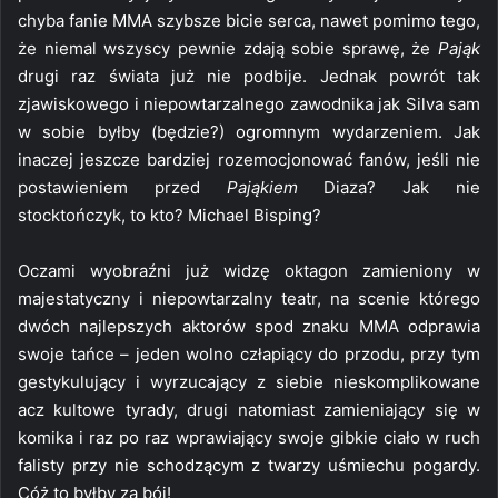
chyba fanie MMA szybsze bicie serca, nawet pomimo tego,
że niemal wszyscy pewnie zdają sobie sprawę, że
Pająk
drugi raz świata już nie podbije. Jednak powrót tak
zjawiskowego i niepowtarzalnego zawodnika jak Silva sam
w sobie byłby (będzie?) ogromnym wydarzeniem. Jak
inaczej jeszcze bardziej rozemocjonować fanów, jeśli nie
postawieniem przed
Pająkiem
Diaza? Jak nie
stocktończyk, to kto? Michael Bisping?
Oczami wyobraźni już widzę oktagon zamieniony w
majestatyczny i niepowtarzalny teatr, na scenie którego
dwóch najlepszych aktorów spod znaku MMA odprawia
swoje tańce – jeden wolno człapiący do przodu, przy tym
gestykulujący i wyrzucający z siebie nieskomplikowane
acz kultowe tyrady, drugi natomiast zamieniający się w
komika i raz po raz wprawiający swoje gibkie ciało w ruch
falisty przy nie schodzącym z twarzy uśmiechu pogardy.
Cóż to byłby za bój!