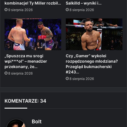
kombinacje! Ty Miller rozbił…
Salkilld – wyniki i…
9 sierpnia 2026
8 sierpnia 2026
„Spuszcza mu srogi
Czy „Gamer” wykolei
wpi***ol” – menadżer
rozpędzonego młodziana?
przekonany, że…
Przegląd bukmacherski
#243…
8 sierpnia 2026
8 sierpnia 2026
KOMENTARZE: 34
p
Bolt
i