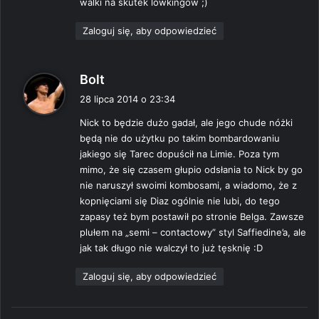
walki na skutek lowkingów ;)
Zaloguj się, aby odpowiedzieć
p
Bolt
i
28 lipca 2014 o 23:34
s
Nick to będzie dużo gadał, ale jego chude nóżki
z
będą nie do użytku po takim bombardowaniu
e
jakiego się Tarec dopuścił na Limie. Poza tym
:
mimo, że się czasem głupio odsłania to Nick by go
nie naruszył swoimi kombosami, a wiadomo, że z
kopnięciami się Diaz ogólnie nie lubi, do tego
zapasy też bym postawił po stronie Belga. Zawsze
plułem na „semi – contactowy” styl Saffiedine’a, ale
jak tak długo nie walczył to już tęsknię :D
Zaloguj się, aby odpowiedzieć