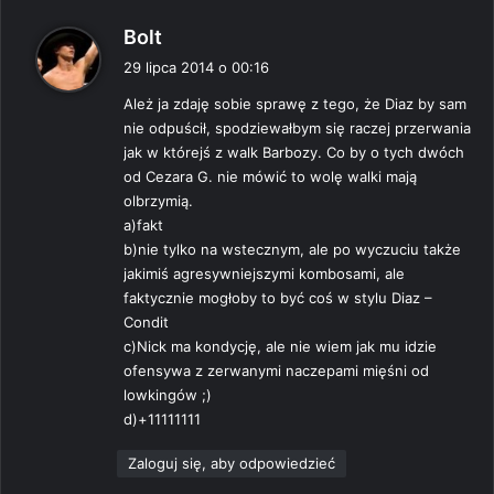
p
Bolt
i
29 lipca 2014 o 00:16
s
Ależ ja zdaję sobie sprawę z tego, że Diaz by sam
z
nie odpuścił, spodziewałbym się raczej przerwania
e
jak w którejś z walk Barbozy. Co by o tych dwóch
:
od Cezara G. nie mówić to wolę walki mają
olbrzymią.
a)fakt
b)nie tylko na wstecznym, ale po wyczuciu także
jakimiś agresywniejszymi kombosami, ale
faktycznie mogłoby to być coś w stylu Diaz –
Condit
c)Nick ma kondycję, ale nie wiem jak mu idzie
ofensywa z zerwanymi naczepami mięśni od
lowkingów ;)
d)+11111111
Zaloguj się, aby odpowiedzieć