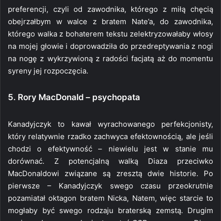
preferencji, czyli od zawodnika, którego z miłą chęcią
obejrzałbym w walce z bratem Nate’a, do zawodnika,
którego walka z bohaterem tekstu zelektryzowałaby włosy
na mojej głowie i doprowadziła do przedreptywania z nogi
na nogę z wykrzywioną z radości facjatą aż do momentu
syreny jej rozpoczęcia.
5. Rory MacDonald – psychopata
Kanadyjczyk to kawał wyrachowanego perfekcjonisty,
który relatywnie rzadko zachwyca efektownością, ale jeśli
chodzi o efektywność – niewielu jest w stanie mu
dorównać. Z potencjalną walką Diaza przeciwko
MacDonaldowi związane są zresztą dwie historie. Po
pierwsze – Kanadyjczyk swego czasu przeokrutnie
pozamiatał oktagon bratem Nicka, Natem, więc starcie to
mogłaby być swego rodzaju braterską zemstą. Drugim