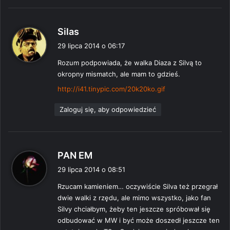
p
Silas
i
29 lipca 2014 o 06:17
s
Rozum podpowiada, że walka Diaza z Silvą to
z
okropny mismatch, ale mam to gdzieś.
e
:
http://i41.tinypic.com/20k20ko.gif
Zaloguj się, aby odpowiedzieć
p
PAN EM
i
29 lipca 2014 o 08:51
s
Rzucam kamieniem… oczywiście Silva też przegrał
z
dwie walki z rzędu, ale mimo wszystko, jako fan
e
Silvy chciałbym, żeby ten jeszcze spróbował się
:
odbudować w MW i być może doszedł jeszcze ten