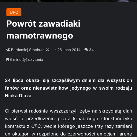
UFC
Powrót zawadiaki
marnotrawnego
Follow
Bartłomiej Stachura
28 lipca 2014
34
on
6 minut(y) czytania
X
24 lipca okazał się szczęśliwym dniem dla wszystkich
fanów oraz nienawistników jedynego w swoim rodzaju
Nicka Diaza.
Ci pierwsi radośnie wyszczerzyli zęby na skrzydlatą dlań
wieść o przedłużeniu przez krnąbrnego stocktończyka
kontraktu z
UFC
, wedle którego jeszcze trzy razy zamieni
on oktagon w rozpaloną do czerwoności emocjami arenę