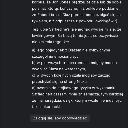
korpus, że Jon Jones prędzej zejdzie lub da sobie
połamać którąś kończynę, niż odklepie poddanie,
że Faber i bracia Diaz prędzej będą czołgać się za
rywalem, niż odpuszczą z powodu lowkingów :)
Też lubię Saffiedine’a, ale jednak wydaje mi się, że
lowkingowym Barbozą to nie jest, co oczywiście
nie zmienia tego, że:
a) jego pojedynek z Diazem nie byłby chyba
szczególnie emocjonujący,
b) w pierwszych trzech rundach mógłby mocno
wyobijać Diaza na wstecznym,
c) w dwóch kolejnych szala mogłaby zacząć
przechylać się na stronę Nicka,
d) awersja do stójkowego ryzyka w wykonaniu
Saffiedine’a czasami mnie zniesmacza, tym bardziej
że ma narzędzia, dzięki którym wcale nie musi być
tak asekurancki.
Zaloguj się, aby odpowiedzieć