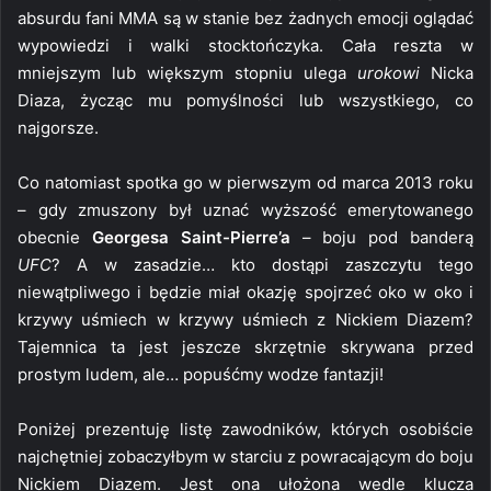
absurdu fani MMA są w stanie bez żadnych emocji oglądać
wypowiedzi i walki stocktończyka. Cała reszta w
mniejszym lub większym stopniu ulega
urokowi
Nicka
Diaza, życząc mu pomyślności lub wszystkiego, co
najgorsze.
Co natomiast spotka go w pierwszym od marca 2013 roku
– gdy zmuszony był uznać wyższość emerytowanego
obecnie
Georgesa Saint-Pierre’a
– boju pod banderą
UFC
? A w zasadzie… kto dostąpi zaszczytu tego
niewątpliwego i będzie miał okazję spojrzeć oko w oko i
krzywy uśmiech w krzywy uśmiech z Nickiem Diazem?
Tajemnica ta jest jeszcze skrzętnie skrywana przed
prostym ludem, ale… popuśćmy wodze fantazji!
Poniżej prezentuję listę zawodników, których osobiście
najchętniej zobaczyłbym w starciu z powracającym do boju
Nickiem Diazem. Jest ona ułożona wedle klucza