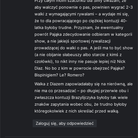
Przy całym moim szacunku dla Silvy uważam, że
aby walczyć ponownie o pas, powinien wygrać 2-3
walki z wymagającymi rywalami – a wydaje mi się,
że to dla powracającego po ciężkiej kontuzji 40-
latka byłoby trudne. Przyznam, że ewentualny
powrót Pająka zdecydowanie odbieram w kategorii
show, a nie jakiejś sportowej rywalizacji
prowadzącej do walki o pas. A jeśli ma to być show
(a nie obijanie słabeuszy albo starcie z kimś z
czołówki), to nikt inny nie pasuje lepiej niż Nick
Diaz. No bo z kim w powrocie obejrzeć Pająka?
Bispinigiem? Le? Romero?
Walka z Diazem zapowiadałaby się na nierówną, ale
nie ma co przesadzać – po długiej przerwie obu i
zwłaszcza kontuzji Brazylijczyka byłoby tak wiele
znaków zapytania wobec obu, że trudno byłoby
któregokolwiek z nich skreślać przed walką.
Zaloguj się, aby odpowiedzieć