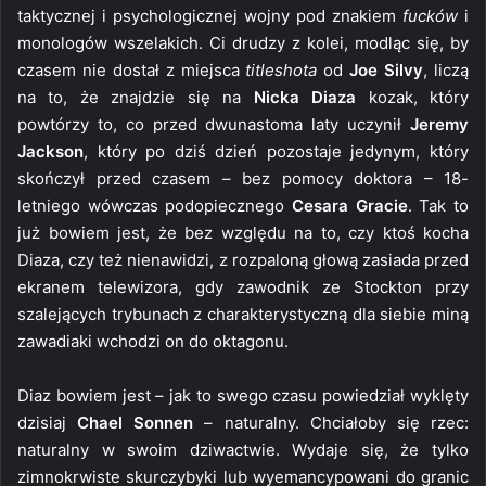
taktycznej i psychologicznej wojny pod znakiem
fucków
i
monologów wszelakich. Ci drudzy z kolei, modląc się, by
czasem nie dostał z miejsca
titleshota
od
Joe Silvy
, liczą
na to, że znajdzie się na
Nicka Diaza
kozak, który
powtórzy to, co przed dwunastoma laty uczynił
Jeremy
Jackson
, który po dziś dzień pozostaje jedynym, który
skończył przed czasem – bez pomocy doktora – 18-
letniego wówczas podopiecznego
Cesara Gracie
. Tak to
już bowiem jest, że bez względu na to, czy ktoś kocha
Diaza, czy też nienawidzi, z rozpaloną głową zasiada przed
ekranem telewizora, gdy zawodnik ze Stockton przy
szalejących trybunach z charakterystyczną dla siebie miną
zawadiaki wchodzi on do oktagonu.
Diaz bowiem jest – jak to swego czasu powiedział wyklęty
dzisiaj
Chael Sonnen
– naturalny. Chciałoby się rzec:
naturalny w swoim dziwactwie. Wydaje się, że tylko
zimnokrwiste skurczybyki lub wyemancypowani do granic