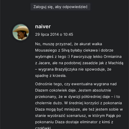
Zaloguj się, aby odpowiedzieć
p
naiver
i
29 lipca 2014 o 10:45
s
No, muszę przyznać, że akurat walka
z
Mousasiego z Silvą byłaby ciekawa i dobrze
e
wybrnąłeś z tego :) Faworyzuję lekko Ormianina
:
z Jacare, ale na podobnej zasadzie jak z Machidą
– wygrana Brazylijczyka nie spowoduje, że
spadnę z krzesła.
Odnośnie tego, czy ewentualna wygrana nad
Diazem cokolwiek daje. Jestem absolutnie
przekonany, że w dywizji półśredniej daje – i to
cholernie dużo. W średniej korzyści z pokonania
Diaza mogą być mniejsze, ale też jestem sobie w
stanie wyobrazić scenariusz, w którym Pająk po
pokonaniu Diaza dostaje eliminator z kimś z
czołówki.