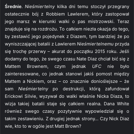
Średnie
.
Nieśmiertelny
kilka dni temu stoczył przegrany
ostatecznie bój z Robbiem Lawlerem, który zastopował
jego marsz w kierunki walki o pas mistrzowski. Teraz
znajduje się na rozdrożu. To całkiem niezła okazja do tego,
by zestawić jego pojedynek z Diazem, tym bardziej że po
wyniszczającej batalii z Lawlerem
Nieśmiertelnemu
przyda
się trochę przerwy – akurat do początku 2015 roku. Jeśli
dodamy do tego, że swego czasu Nate Diaz chciał bić się z
Mattem Brownem, czym jednak
UFC
nie było
zainteresowane, co jednak stanowi jakiś pomost między
Mattem a Nickiem, oraz – co znacznie donioślejsze – że
sam
Nieśmiertelny
po destrukcji, którą zafundował
Erickowi Silvie, wyzywał do walki właśnie Nicka Diaza, to
wizja takiej batalii staje się całkiem realna. Dana White
również swego czasy pozytywnie wypowiedział się o
takim zestawieniu. Z drugiej jednak strony… Czy Nick Diaz
wie, kto to w ogóle jest Matt Brown?