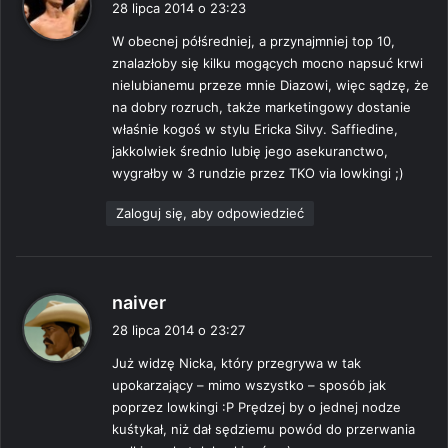
28 lipca 2014 o 23:23
s
W obecnej półśredniej, a przynajmniej top 10,
z
znalazłoby się kilku mogących mocno napsuć krwi
e
nielubianemu przeze mnie Diazowi, więc sądzę, że
:
na dobry rozruch, także marketingowy dostanie
właśnie kogoś w stylu Ericka Silvy. Saffiedine,
jakkolwiek średnio lubię jego asekuranctwo,
wygrałby w 3 rundzie przez TKO via lowkingi ;)
Zaloguj się, aby odpowiedzieć
p
naiver
i
28 lipca 2014 o 23:27
s
Już widzę Nicka, który przegrywa w tak
z
upokarzający – mimo wszystko – sposób jak
e
poprzez lowkingi :P Prędzej by o jednej nodze
:
kuśtykał, niż dał sędziemu powód do przerwania