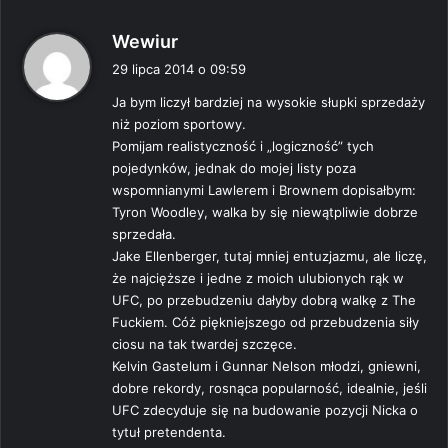
p
Wewiur
i
29 lipca 2014 o 09:59
s
Ja bym liczył bardziej na wysokie słupki sprzedaży
z
niż poziom sportowy.
e
Pomijam realistyczność i „logiczność” tych
:
pojedynków, jednak do mojej listy poza
wspomnianymi Lawlerem i Brownem dopisałbym:
Tyron Woodley, walka by się niewątpliwie dobrze
sprzedała.
Jake Ellenberger, tutaj mniej entuzjazmu, ale liczę,
że najcięższe i jedne z moich ulubionych rąk w
UFC, po przebudzeniu dałyby dobrą walkę z The
Fuckiem. Cóż piękniejszego od przebudzenia siły
ciosu na tak twardej szczęce.
Kelvin Gastelum i Gunnar Nelson młodzi, gniewni,
dobre rekordy, rosnąca popularność, idealnie, jeśli
UFC zdecyduje się na budowanie pozycji Nicka o
tytuł pretendenta.