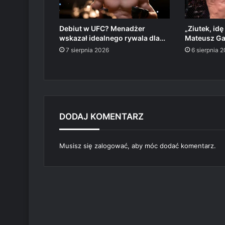
Debiut w UFC? Menadżer
„Ziutek, idę
wskazał idealnego rywala dla…
Mateusz G
7 sierpnia 2026
6 sierpnia 
DODAJ KOMENTARZ
Musisz się
zalogować
, aby móc dodać komentarz.