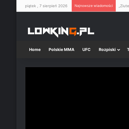
piątek , 7 sierpień 2026
Najnowsze wiadomości
Home
Polskie MMA
UFC
Rozpiski