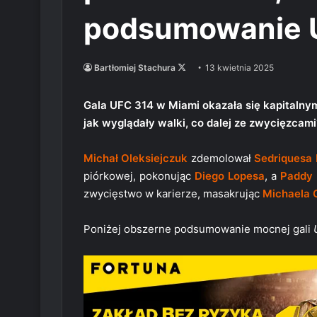
podsumowanie 
Follow
Bartłomiej Stachura
13 kwietnia 2025
on
X
Gala UFC 314 w Miami okazała się kapitalnym
jak wyglądały walki, co dalej ze zwycięzcami
Michał Oleksiejczuk
zdemolował
Sedriquesa
piórkowej, pokonując
Diego Lopesa
, a
Paddy 
zwycięstwo w karierze, masakrując
Michaela 
Poniżej obszerne podsumowanie mocnej gali