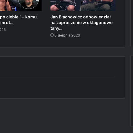
 po ciebie!” – komu
Jan Błachowicz odpowiedział
amrot…
na zaproszenie w oktagonowe
tany…
2026
6 sierpnia 2026