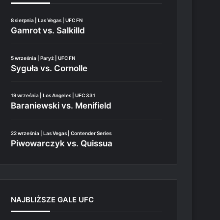
8 sierpnia | Las Vegas | UFC FN
Gamrot vs. Salkilld
5 września | Paryż | UFC FN
Syguła vs. Cornolle
19 września | Los Angeles | UFC 331
Baraniewski vs. Menifield
22 września | Las Vegas | Contender Series
Piwowarczyk vs. Quissua
NAJBLIŻSZE GALE UFC