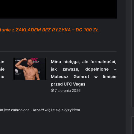
rtunie z ZAKŁADEM BEZ RYZYKA – DO 100 ZŁ
in
Mina nietęga, ale formalności,
ie
jak zawsze, dopełnione –
io
Mateusz Gamrot w limicie
przed UFC Vegas
7 sierpnia 2026
rm jest zabroniona. Hazard wiąże się z ryzykiem.