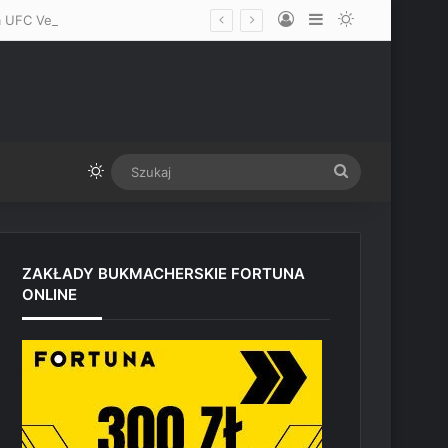
Log In
Sidebar
Switch skin
„Ziutek, idę po ciebie!” – komu Mateusz Gamrot powinien rzucić wyzwanie na UFC Vegas? Nieoczywisty rywal!
Switch skin
Szukaj
ZAKŁADY BUKMACHERSKIE FORTUNA
ONLINE