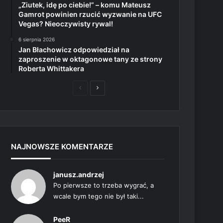
„Ziutek, idę po ciebie!” – komu Mateusz
Gamrot powinien rzucić wyzwanie na UFC
Vegas? Nieoczywisty rywal!
6 sierpnia 2026
Jan Błachowicz odpowiedział na
zaproszenie w oktagonowe tany ze strony
Roberta Whittakera
Poprzednia
Następna
strona
strona
NAJNOWSZE KOMENTARZE
janusz.andrzej
Po pierwsze to trzeba wygrać, a
wcale bym tego nie był taki...
PeeR