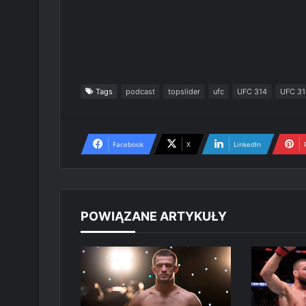
Tags
podcast
topslider
ufc
UFC 314
UFC 31
Facebook
X
LinkedIn
POWIĄZANE ARTYKUŁY