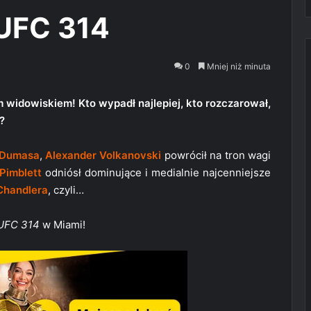
UFC 314
0
Mniej niż minuta
 widowiskiem! Kto wypadł najlepiej, kto rozczarował,
?
 Dumasa
,
Alexander Volkanovski
powrócił na tron wagi
Pimblett
odniósł dominujące i medialnie najcenniejsze
Chandlera
, czyli…
UFC 314
w Miami!