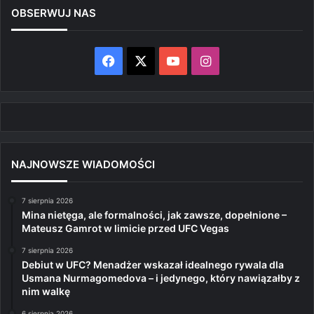
OBSERWUJ NAS
Facebook
X
YouTube
Instagram
NAJNOWSZE WIADOMOŚCI
7 sierpnia 2026
Mina nietęga, ale formalności, jak zawsze, dopełnione –
Mateusz Gamrot w limicie przed UFC Vegas
7 sierpnia 2026
Debiut w UFC? Menadżer wskazał idealnego rywala dla
Usmana Nurmagomedova – i jedynego, który nawiązałby z
nim walkę
6 sierpnia 2026