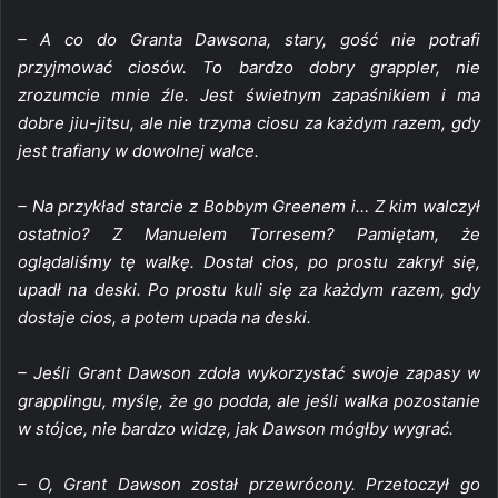
– A co do Granta Dawsona, stary, gość nie potrafi
przyjmować ciosów. To bardzo dobry grappler, nie
zrozumcie mnie źle. Jest świetnym zapaśnikiem i ma
dobre jiu-jitsu, ale nie trzyma ciosu za każdym razem, gdy
jest trafiany w dowolnej walce.
– Na przykład starcie z Bobbym Greenem i… Z kim walczył
ostatnio? Z Manuelem Torresem? Pamiętam, że
oglądaliśmy tę walkę. Dostał cios, po prostu zakrył się,
upadł na deski. Po prostu kuli się za każdym razem, gdy
dostaje cios, a potem upada na deski.
– Jeśli Grant Dawson zdoła wykorzystać swoje zapasy w
grapplingu, myślę, że go podda, ale jeśli walka pozostanie
w stójce, nie bardzo widzę, jak Dawson mógłby wygrać.
– O, Grant Dawson został przewrócony. Przetoczył go