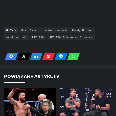
Tags
Grant Dawson
mateusz rębecki
Paddy Pimblett
topslider
ufc
UFC 328
UFC 328: Chimaev vs. Strickland
POWIĄZANE ARTYKUŁY