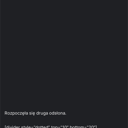
Rozpoczęła się druga odsłona.
[divider style=”dotted” top=”10″ bottom=”20″]