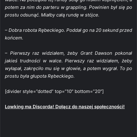
potem za nim do parteru w grappling. Powinien był się po
prostu odsunąć. Miałby całą rundę w stójce.
– Dobra robota Rębeckiego. Poddał go na 20 sekund przed
końcem.
– Pierwszy raz widziałem, żeby Grant Dawson pokonał
jakieś trudności w walce. Pierwszy raz widziałem, żeby
wyłapał, zakręciło mu się w głowie, a potem wygrał. To po
prostu była głupota Rębeckiego.
[divider style=”dotted” top=”10″ bottom=”20″]
Lowking ma Discorda! Dołącz do naszej społeczności!