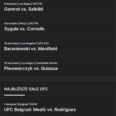
8 sierpnia | Las Vegas | UFC FN
Gamrot vs. Salkilld
5 września | Paryż | UFC FN
Syguła vs. Cornolle
19 września | Los Angeles | UFC 331
Baraniewski vs. Menifield
22 września | Las Vegas | Contender Series
Piwowarczyk vs. Quissua
NAJBLIŻSZE GALE UFC
1 sierpnia | Belgrad | 16:00
UFC Belgrad: Medić vs. Rodriguez