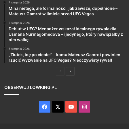
7 sierpnia 2026
Mina nietęga, ale formalności, jak zawsze, dopełnione –
Mateusz Gamrot w limicie przed UFC Vegas
7 sierpnia 2026
Debiut w UFC? Menadżer wskazał idealnego rywala dla
Usmana Nurmagomedova – i jedynego, który nawiązałby z
nim walkę
6 sierpnia 2026
„Ziutek, idę po ciebie!” – komu Mateusz Gamrot powinien
rzucić wyzwanie na UFC Vegas? Nieoczywisty rywal!
Poprzednia
Następna
strona
strona
OBSERWUJ LOWKING.PL
Facebook
X
YouTube
Instagram