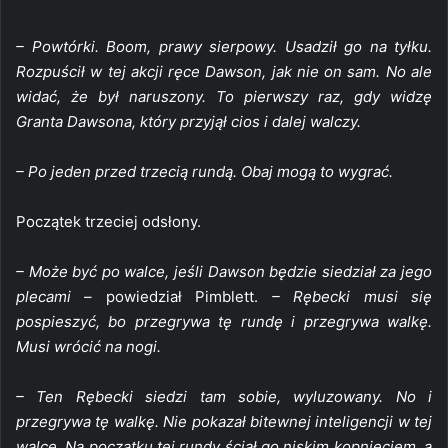
– Powtórki. Boom, prawy sierpowy. Usadził go na tyłku.
Rozpuścił w tej akcji ręce Dawson, jak nie on sam. No ale
widać, że był naruszony. To pierwszy raz, gdy widzę
Granta Dawsona, który przyjął cios i dalej walczy.
– Po jeden przed trzecią rundą. Obaj mogą to wygrać.
Początek trzeciej odsłony.
– Może być po walce, jeśli Dawson będzie siedział za jego
plecami –
powiedział Pimblett.
– Rębecki musi się
pospieszyć, bo przegrywa tę rundę i przegrywa walkę.
Musi wrócić na nogi.
– Ten Rębecki siedzi tam sobie, wyluzowany. No i
przegrywa tę walkę. Nie pokazał bitewnej inteligencji w tej
walce. Na początku tej rundy ściął go niskim kopnięciem, a