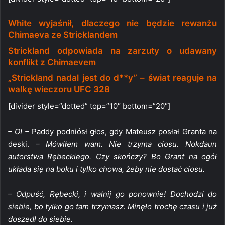
White wyjaśnił, dlaczego nie będzie rewanżu
Chimaeva ze Stricklandem
Strickland odpowiada na zarzuty o udawany
konflikt z Chimaevem
„Strickland nadal jest do d**y” – świat reaguje na
walkę wieczoru UFC 328
[divider style=”dotted” top=”10″ bottom=”20″]
– O! –
Paddy podniósł głos, gdy Mateusz posłał Granta na
deski.
– Mówiłem wam. Nie trzyma ciosu. Nokdaun
autorstwa Rębeckiego. Czy skończy? Bo Grant na ogół
układa się na boku i tylko chowa, żeby nie dostać ciosu.
– Odpuść, Rębecki, i walnij go ponownie! Dochodzi do
siebie, bo tylko go tam trzymasz. Minęło trochę czasu i już
doszedł do siebie.