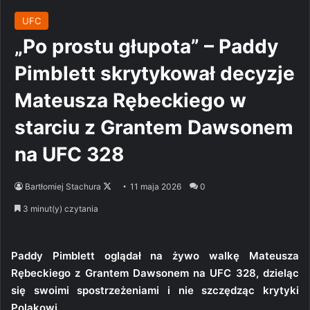
UFC
„Po prostu głupota” – Paddy
Pimblett skrytykował decyzje
Mateusza Rębeckiego w
starciu z Grantem Dawsonem
na UFC 328
Follow
Bartłomiej Stachura
11 maja 2026
0
on
3 minut(y) czytania
X
Paddy Pimblett oglądał na żywo walkę Mateusza
Rębeckiego z Grantem Dawsonem na UFC 328, dzieląc
się swoimi spostrzeżeniami i nie szczędząc krytyki
Polakowi.