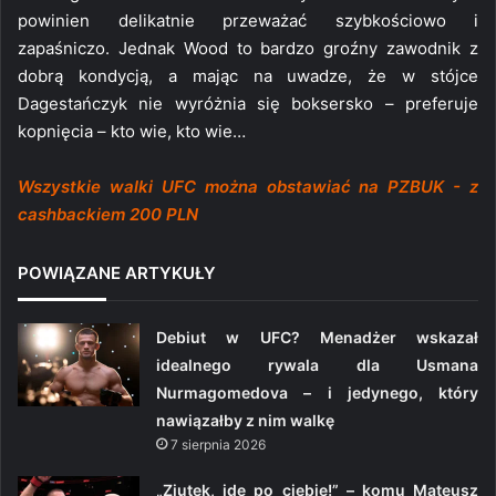
powinien delikatnie przeważać szybkościowo i
zapaśniczo. Jednak Wood to bardzo groźny zawodnik z
dobrą kondycją, a mając na uwadze, że w stójce
Dagestańczyk nie wyróżnia się boksersko – preferuje
kopnięcia – kto wie, kto wie…
Wszystkie walki UFC można obstawiać na PZBUK - z
cashbackiem 200 PLN
POWIĄZANE ARTYKUŁY
Debiut w UFC? Menadżer wskazał
idealnego rywala dla Usmana
Nurmagomedova – i jedynego, który
nawiązałby z nim walkę
7 sierpnia 2026
„Ziutek, idę po ciebie!” – komu Mateusz