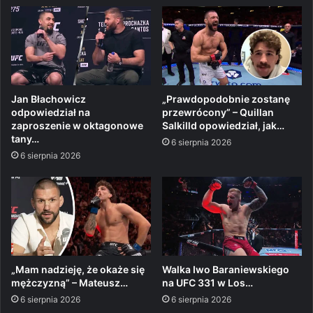
Jan Błachowicz
„Prawdopodobnie zostanę
odpowiedział na
przewrócony” – Quillan
zaproszenie w oktagonowe
Salkilld opowiedział, jak…
tany…
6 sierpnia 2026
6 sierpnia 2026
„Mam nadzieję, że okaże się
Walka Iwo Baraniewskiego
mężczyzną” – Mateusz…
na UFC 331 w Los…
6 sierpnia 2026
6 sierpnia 2026