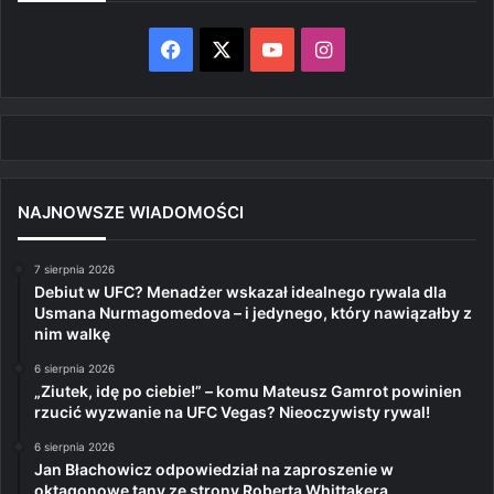
Facebook
X
YouTube
Instagram
NAJNOWSZE WIADOMOŚCI
7 sierpnia 2026
Debiut w UFC? Menadżer wskazał idealnego rywala dla
Usmana Nurmagomedova – i jedynego, który nawiązałby z
nim walkę
6 sierpnia 2026
„Ziutek, idę po ciebie!” – komu Mateusz Gamrot powinien
rzucić wyzwanie na UFC Vegas? Nieoczywisty rywal!
6 sierpnia 2026
Jan Błachowicz odpowiedział na zaproszenie w
oktagonowe tany ze strony Roberta Whittakera