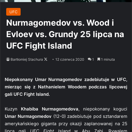
UFC
Nurmagomedov vs. Wood i
Evloev vs. Grundy 25 lipca na
UFC Fight Island
Follow
Bartłomiej Stachura
12 czerwca 2020
1
1 minuta
on
X
Niepokonany Umar Nurmagomedov zadebiutuje w UFC,
mierząc się z Nathanielem Woodem podczas lipcowej
gali UFC Fight Island.
Kuzyn
Khabiba Nurmagomedova
, niepokonany koguci
Umar Nurmagomedov
(12-0) zadebiutuje pod sztandarem
amerykańskiego giganta przy okazji zaplanowanej na 25
lipca gali
UFC Fight Island
w Abu Zabi. Rywalem