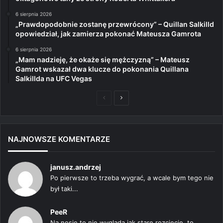
6 sierpnia 2026
„Prawdopodobnie zostanę przewrócony” – Quillan Salkilld
opowiedział, jak zamierza pokonać Mateusza Gamrota
6 sierpnia 2026
„Mam nadzieję, że okaże się mężczyzną” – Mateusz
Gamrot wskazał dwa klucze do pokonania Quillana
Salkillda na UFC Vegas
Poprzednia
Następna
strona
strona
NAJNOWSZE KOMENTARZE
janusz.andrzej
Po pierwsze to trzeba wygrać, a wcale bym tego nie
był taki...
PeeR
Na nosie to nie wygląda jak stare rozcięcie, to