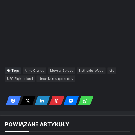
Tags
Mike Grundy
Movsar Evloev
Nathaniel Wood
ufc
UFC Fight Island
Umar Nurmagomedov
POWIĄZANE ARTYKUŁY