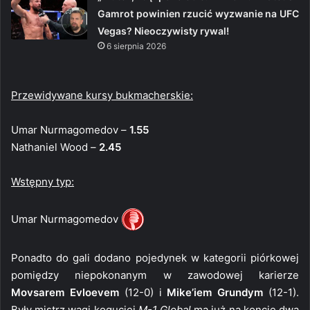
Gamrot powinien rzucić wyzwanie na UFC
Vegas? Nieoczywisty rywal!
6 sierpnia 2026
Przewidywane kursy bukmacherskie:
Umar Nurmagomedov –
1.55
Nathaniel Wood –
2.45
Wstępny typ:
Umar Nurmagomedov
Ponadto do gali dodano pojedynek w kategorii piórkowej
pomiędzy niepokonanym w zawodowej karierze
Movsarem Evloevem
(12-0) i
Mike’iem Grundym
(12-1).
Były mistrz wagi koguciej
M-1 Global
ma już na koncie dwa