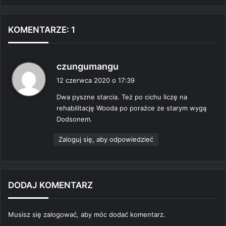
KOMENTARZE: 1
p
czungumangu
i
12 czerwca 2020 o 17:39
s
Dwa pyszne starcia. Też po cichu liczę na
z
rehabilitację Wooda po porażce ze starym wygą
e
Dodsonem.
:
Zaloguj się, aby odpowiedzieć
DODAJ KOMENTARZ
Musisz się
zalogować
, aby móc dodać komentarz.