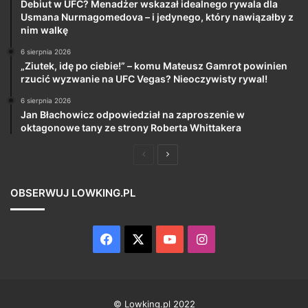
Debiut w UFC? Menadżer wskazał idealnego rywala dla
Usmana Nurmagomedova – i jedynego, który nawiązałby z
nim walkę
6 sierpnia 2026
„Ziutek, idę po ciebie!” – komu Mateusz Gamrot powinien
rzucić wyzwanie na UFC Vegas? Nieoczywisty rywal!
6 sierpnia 2026
Jan Błachowicz odpowiedział na zaproszenie w
oktagonowe tany ze strony Roberta Whittakera
Poprzednia
Następna
strona
strona
OBSERWUJ LOWKING.PL
Facebook
X
YouTube
Instagram
© Lowking.pl 2022