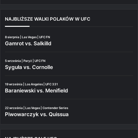
NAJBLIŻSZE WALKI POLAKÓW W UFC
8 sierpnia | Las Vegas | UFC FN
Gamrot vs. Salkilld
5 września | Paryż | UFC FN
Syguła vs. Cornolle
19 września | Los Angeles | UFC 331
Baraniewski vs. Menifield
22 września | Las Vegas | Contender Series
Piwowarczyk vs. Quissua