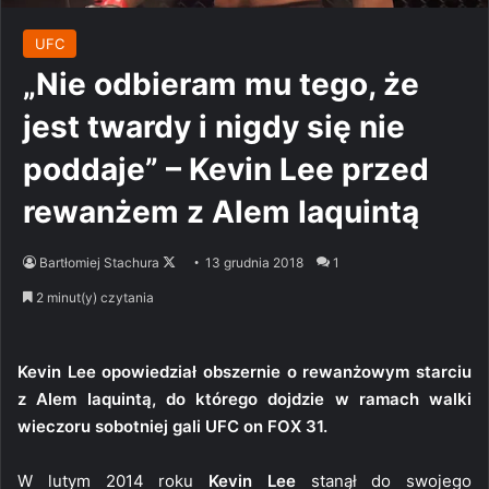
UFC
„Nie odbieram mu tego, że
jest twardy i nigdy się nie
poddaje” – Kevin Lee przed
rewanżem z Alem Iaquintą
Follow
Bartłomiej Stachura
13 grudnia 2018
1
on
2 minut(y) czytania
X
Kevin Lee opowiedział obszernie o rewanżowym starciu
z Alem Iaquintą, do którego dojdzie w ramach walki
wieczoru sobotniej gali UFC on FOX 31.
W lutym 2014 roku
Kevin Lee
stanął do swojego