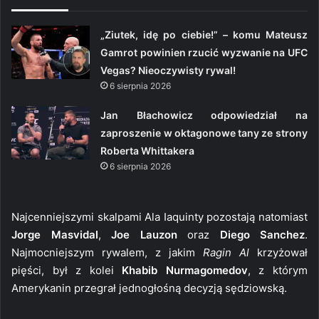
„Ziutek, idę po ciebie!” – komu Mateusz
Gamrot powinien rzucić wyzwanie na UFC
Vegas? Nieoczywisty rywal!
6 sierpnia 2026
Jan Błachowicz odpowiedział na
zaproszenie w oktagonowe tany ze strony
Roberta Whittakera
6 sierpnia 2026
Najcenniejszymi skalpami Ala Iaquinty pozostają natomiast
Jorge Masvidal
,
Joe Lauzon
oraz
Diego Sanchez
.
Najmocniejszym rywalem, z jakim
Ragin Al
krzyżował
pięści, był z kolei
Khabib Nurmagomedov
, z którym
Amerykanin przegrał jednogłośną decyzją sędziowską.