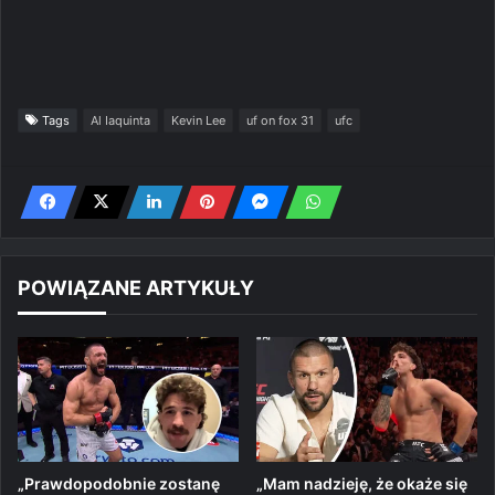
Tags
Al Iaquinta
Kevin Lee
uf on fox 31
ufc
POWIĄZANE ARTYKUŁY
„Prawdopodobnie zostanę
„Mam nadzieję, że okaże się