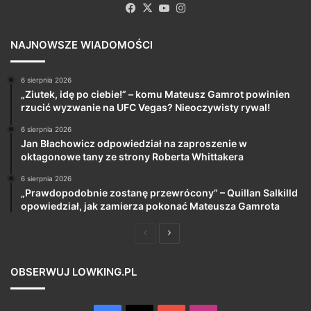
Facebook
X
YouTube
Instagram
NAJNOWSZE WIADOMOŚCI
6 sierpnia 2026
„Ziutek, idę po ciebie!” – komu Mateusz Gamrot powinien
rzucić wyzwanie na UFC Vegas? Nieoczywisty rywal!
6 sierpnia 2026
Jan Błachowicz odpowiedział na zaproszenie w
oktagonowe tany ze strony Roberta Whittakera
6 sierpnia 2026
„Prawdopodobnie zostanę przewrócony” – Quillan Salkilld
opowiedział, jak zamierza pokonać Mateusza Gamrota
Poprzednia
Następna
strona
strona
OBSERWUJ LOWKING.PL