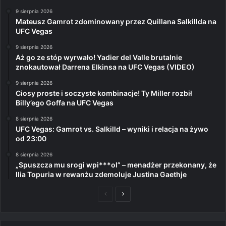
9 sierpnia 2026
Mateusz Gamrot zdominowany przez Quillana Salkillda na
UFC Vegas
9 sierpnia 2026
Aż go ze stóp wyrwało! Yadier del Valle brutalnie
znokautował Darrena Elkinsa na UFC Vegas (VIDEO)
9 sierpnia 2026
Ciosy proste i soczyste kombinacje! Ty Miller rozbił
Billy’ego Goffa na UFC Vegas
8 sierpnia 2026
UFC Vegas: Gamrot vs. Salkilld – wyniki i relacja na żywo
od 23:00
8 sierpnia 2026
„Spuszcza mu srogi wpi***ol” – menadżer przekonany, że
Ilia Topuria w rewanżu zdemoluje Justina Gaethje
Poprzednia
Następna
strona
strona