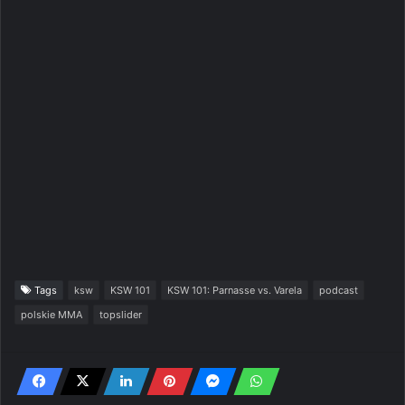
Tags
ksw
KSW 101
KSW 101: Parnasse vs. Varela
podcast
polskie MMA
topslider