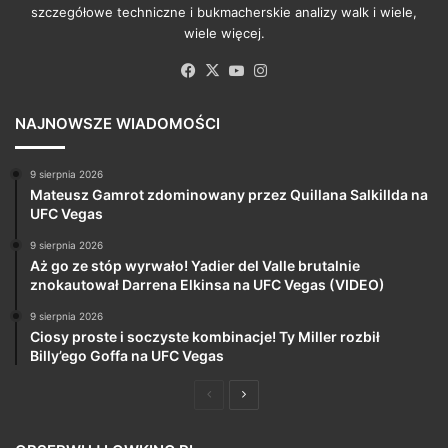
szczegółowe techniczne i bukmacherskie analizy walk i wiele,
wiele więcej.
Facebook
X
YouTube
Instagram
NAJNOWSZE WIADOMOŚCI
9 sierpnia 2026
Mateusz Gamrot zdominowany przez Quillana Salkillda na
UFC Vegas
9 sierpnia 2026
Aż go ze stóp wyrwało! Yadier del Valle brutalnie
znokautował Darrena Elkinsa na UFC Vegas (VIDEO)
9 sierpnia 2026
Ciosy proste i soczyste kombinacje! Ty Miller rozbił
Billy’ego Goffa na UFC Vegas
Poprzednia
Następna
strona
strona