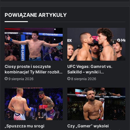
POWIĄZANE ARTYKUŁY
Ciosy proste i soczyste
UFC Vegas: Gamrot vs.
kombinacje! Ty Miller rozbił…
Salkilld – wyniki i…
9 sierpnia 2026
8 sierpnia 2026
„Spuszcza mu srogi
Czy „Gamer” wykolei