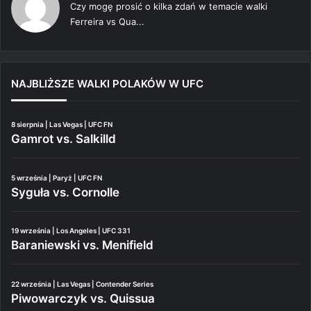
Czy mogę prosić o kilka zdań w temacie walki
Ferreira vs Qua...
NAJBLIŻSZE WALKI POLAKÓW W UFC
8 sierpnia | Las Vegas | UFC FN
Gamrot vs. Salkilld
5 września | Paryż | UFC FN
Syguła vs. Cornolle
19 września | Los Angeles | UFC 331
Baraniewski vs. Menifield
22 września | Las Vegas | Contender Series
Piwowarczyk vs. Quissua