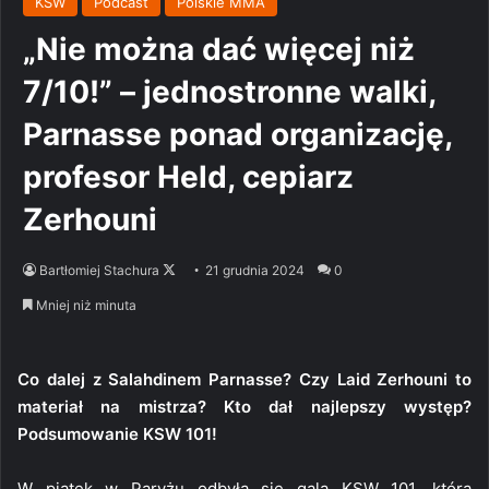
KSW
Podcast
Polskie MMA
„Nie można dać więcej niż
7/10!” – jednostronne walki,
Parnasse ponad organizację,
profesor Held, cepiarz
Zerhouni
Follow
Bartłomiej Stachura
21 grudnia 2024
0
on
Mniej niż minuta
X
Co dalej z Salahdinem Parnasse? Czy Laid Zerhouni to
materiał na mistrza? Kto dał najlepszy występ?
Podsumowanie KSW 101!
W piątek w Paryżu odbyła się gala KSW 101, którą