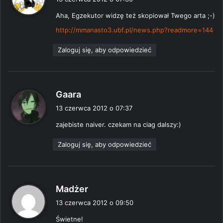
s
Aha, Egzekutor widzę też skopiował Twego arta ;-)
z
e
http://mmanasto3.ubf.pl/news.php?readmore=144
:
Zaloguj się, aby odpowiedzieć
p
Gaara
i
13 czerwca 2012 o 07:37
s
zajebiste naiver. czekam na ciag dalszy:)
z
e
Zaloguj się, aby odpowiedzieć
:
p
Madżer
i
13 czerwca 2012 o 09:50
s
Świetne!
z