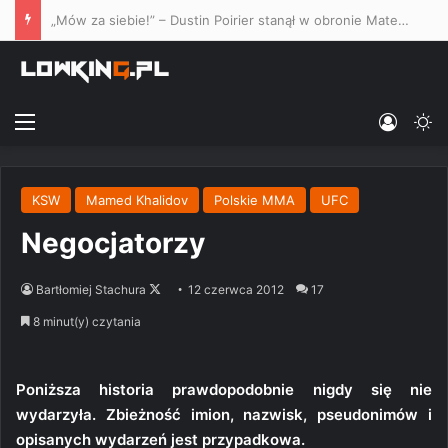
„Mów za siebie!” – Dustin Poirier stanął w obronie Mateusza Gamrota w studio Paramount przed UFC Vegas
Menu
Log In
Sw
KSW
Mamed Khalidov
Polskie MMA
UFC
Negocjatorzy
Follow
Bartłomiej Stachura
12 czerwca 2012
17
on
8 minut(y) czytania
X
Poniższa historia prawdopodobnie nigdy się nie
wydarzyła. Zbieżność imion, nazwisk, pseudonimów i
opisanych wydarzeń jest przypadkowa.