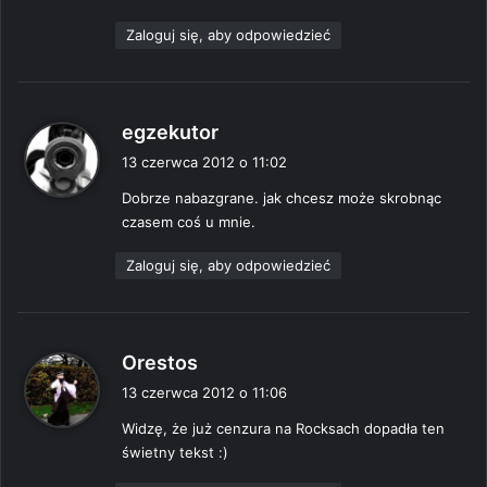
e
Zaloguj się, aby odpowiedzieć
:
p
egzekutor
i
13 czerwca 2012 o 11:02
s
Dobrze nabazgrane. jak chcesz może skrobnąc
z
czasem coś u mnie.
e
:
Zaloguj się, aby odpowiedzieć
p
Orestos
i
13 czerwca 2012 o 11:06
s
Widzę, że już cenzura na Rocksach dopadła ten
z
świetny tekst :)
e
: