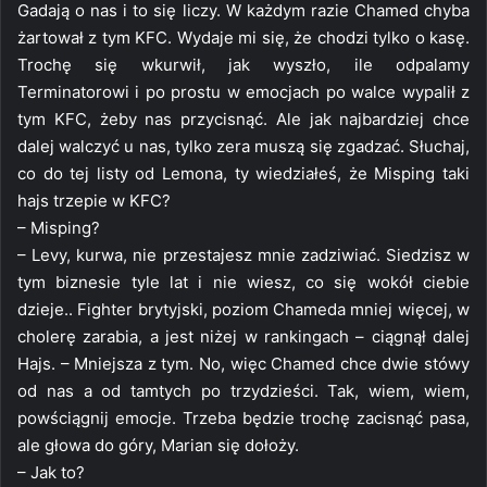
Gadają o nas i to się liczy. W każdym razie Chamed chyba
żartował z tym KFC. Wydaje mi się, że chodzi tylko o kasę.
Trochę się wkurwił, jak wyszło, ile odpalamy
Terminatorowi i po prostu w emocjach po walce wypalił z
tym KFC, żeby nas przycisnąć. Ale jak najbardziej chce
dalej walczyć u nas, tylko zera muszą się zgadzać. Słuchaj,
co do tej listy od Lemona, ty wiedziałeś, że Misping taki
hajs trzepie w KFC?
– Misping?
– Levy, kurwa, nie przestajesz mnie zadziwiać. Siedzisz w
tym biznesie tyle lat i nie wiesz, co się wokół ciebie
dzieje.. Fighter brytyjski, poziom Chameda mniej więcej, w
cholerę zarabia, a jest niżej w rankingach – ciągnął dalej
Hajs. – Mniejsza z tym. No, więc Chamed chce dwie stówy
od nas a od tamtych po trzydzieści. Tak, wiem, wiem,
powściągnij emocje. Trzeba będzie trochę zacisnąć pasa,
ale głowa do góry, Marian się dołoży.
– Jak to?