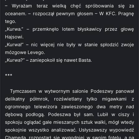
– Wyrażam teraz wielką chęć spróbowania się za
oceanem. – rozpoczął pewnym głosem – W KFC. Pragnę
tego.
„Kurwa.” – przemknęło lotem błyskawicy przez głowę
Hajsowi.
„Kurwa!” – nic więcej nie były w stanie spłodzić zwoje
mózgowe Levego.
„Kurwa?” – zaniepokoił się nawet Basta.
***
Tymczasem w wytwornym salonie Podeszwy panował
delikatny półmrok, rozświetlany tylko migawkami z
ogromnego telewizora zawieszonego dwa metry nad
dębową podłogą. Podeszwa był sam. Lubił w ciszy i
spokoju oglądać gale mieszanych sztuk walki, mógł wtedy
spokojnie wszystko analizować. Usłyszawszy wypowiedź
Chameda, rozpostarł się wygodniej w swoim fotelu, a na