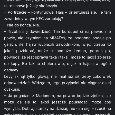
ta rozmowa już się skończyła.
– Po trzecie – kontynuował Hajs – orientujesz się, ile tam
zawodnicy w tym KFC zarabiają?
– Nie do końca. Nie.
– Trzeba się dowiedzieć. Ten kurdupel ci na pewno nie
powie, ale czytałem na MMAFox, że podobno podają po
galach, ile hajsu wypłacili zawodnikom, więc trzeba to
jakoś pozbierać, może ci pomoże Lemon, poproś go,
powiedz, że jest sprawa taka i taka i może to jakoś zbierze
do kupy. Bo tak to cholera wie, o jakim hajsie w ogóle
gadamy.
Levy skinął tylko głową, nie miał już sił, żeby cokolwiek
odpowiedzieć. Widząc to, jego przyjaciel nie ciągnął dalej
dyskusji.
– Ja pogadam z Marianem, na pewno będzie zjebka, ale
może da się to jakoś jeszcze poukładać, może coś
wymyśli.. Dobra, starczy na dzisiaj, nie łam się. – rzucił na
zakończenie Hajs, uściskał serdecznie Levego i wyszedł.