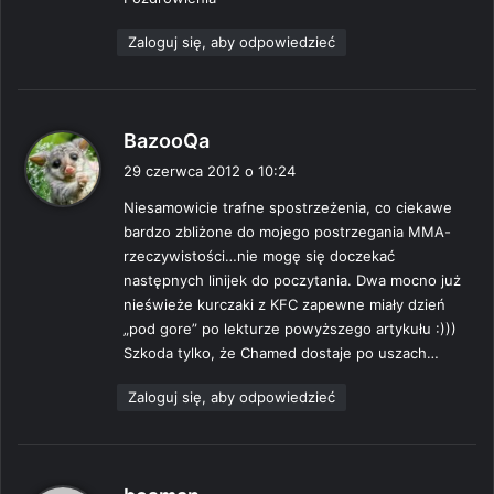
Zaloguj się, aby odpowiedzieć
p
BazooQa
i
29 czerwca 2012 o 10:24
s
Niesamowicie trafne spostrzeżenia, co ciekawe
z
bardzo zbliżone do mojego postrzegania MMA-
e
rzeczywistości…nie mogę się doczekać
:
następnych linijek do poczytania. Dwa mocno już
nieświeże kurczaki z KFC zapewne miały dzień
„pod gore” po lekturze powyższego artykułu :)))
Szkoda tylko, że Chamed dostaje po uszach…
Zaloguj się, aby odpowiedzieć
p