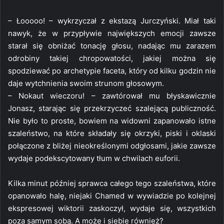
– Łooooo! – wykrzyczał z ekstazą Jurczyński. Miał taki
nawyk, że w przypływie największych emocji zawsze
starał się obniżać tonację głosu, nadając mu zarazem
odrobiny takiej chropowatości, jakiej można się
spodziewać po archetypie faceta, który od kilku godzin nie
daje wytchnienia swoim strunom głosowym.
– Nokaut wieczoru! – zawtórował mu błyskawicznie
Jonasz, starając się przekrzyczeć szalejącą publiczność.
Nie było to proste, bowiem na widowni zapanowało istne
szaleństwo, na które składały się okrzyki, piski i oklaski
połączone z bliżej nieokreślonymi odgłosami, jakie zawsze
wydaje podekscytowany tłum w chwilach euforii.
Kilka minut później sprawca całego tego szaleństwa, które
opanowało halę, niejaki Chamed w wywiadzie po kolejnej
ekspresowej wiktorii zaskoczył, wydaje się, wszystkich
poza samym sobą. A może i siebie również?