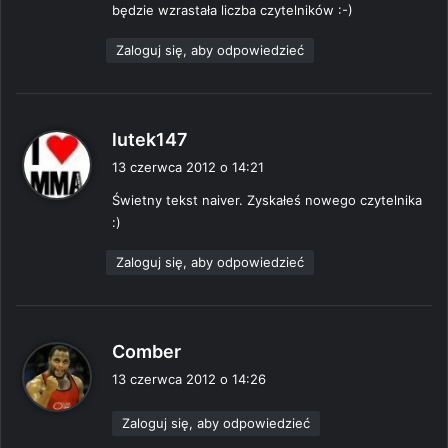
będzie wzrastała liczba czytelników :-)
e
:
Zaloguj się, aby odpowiedzieć
p
lutek147
i
13 czerwca 2012 o 14:21
s
Świetny tekst naiver. Zyskałeś nowego czytelnika
z
:)
e
:
Zaloguj się, aby odpowiedzieć
p
Comber
i
13 czerwca 2012 o 14:26
s
z
Zaloguj się, aby odpowiedzieć
e