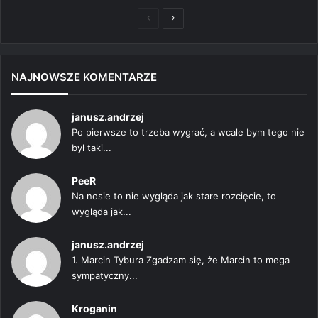
Poprzednia
Następna
strona
strona
NAJNOWSZE KOMENTARZE
janusz.andrzej
Po pierwsze to trzeba wygrać, a wcale bym tego nie
był taki...
PeeR
Na nosie to nie wygląda jak stare rozcięcie, to
wygląda jak...
janusz.andrzej
1. Marcin Tybura Zgadzam się, że Marcin to mega
sympatyczny...
Kroganin