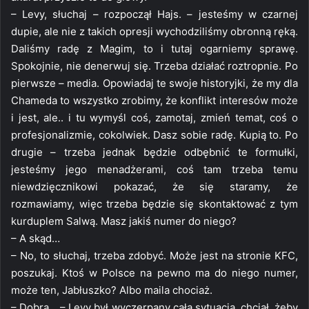
– Levy, słuchaj – rozpoczął Hajs. – jesteśmy w czarnej
dupie, ale nie z takich opresji wychodziliśmy obronną ręką.
Daliśmy radę z Magim, to i tutaj ogarniemy sprawę.
Spokojnie, nie denerwuj się. Trzeba działać roztropnie. Po
pierwsze – media. Opowiadaj te swoje historyjki, że my dla
Chameda to wszystko zrobimy, że konflikt interesów może
i jest, ale.. i tu wymyśl coś, zamotaj, zmień temat, coś o
profesjonalizmie, cokolwiek. Dasz sobie radę. Kupią to. Po
drugie – trzeba jednak będzie odbębnić te formułki,
jesteśmy jego menadżerami, coś tam trzeba temu
niewdzięcznikowi pokazać, że się staramy, że
rozmawiamy, więc trzeba będzie się skontaktować z tym
kurduplem Salwą. Masz jakiś numer do niego?
– A skąd…
– No, to słuchaj, trzeba zdobyć. Może jest na stronie KFC,
poszukaj. Ktoś w Polsce na pewno ma do niego numer,
może ten, Jabłuszko? Albo maila chociaż.
– Dobra… – Levy był wyczerpany całą sytuacją, chciał, żeby