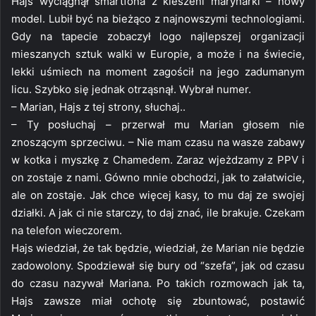
Hajs wyciągnął smartfona z kieszeni marynarki – nowy
model. Lubił być na bieżąco z najnowszymi technologiami.
Gdy na tapecie zobaczył logo najlepszej organizacji
mieszanych sztuk walki w Europie, a może i na świecie,
lekki uśmiech na moment zagościł na jego zadumanym
licu. Szybko się jednak otrząsnął. Wybrał numer.
– Marian, Hajs z tej strony, słuchaj..
– Ty posłuchaj – przerwał mu Marian głosem nie
znoszącym sprzeciwu. – Nie mam czasu na wasze zabawy
w kotka i myszkę z Chamedem. Zaraz wjeżdzamy z PPV i
on zostaje z nami. Gówno mnie obchodzi, jak to załatwicie,
ale on zostaje. Jak chce więcej kasy, to mu daj ze swojej
działki. A jak ci nie starczy, to daj znać, ile brakuje. Czekam
na telefon wieczorem.
Hajs wiedział, że tak będzie, wiedział, że Marian nie będzie
zadowolony. Spodziewał się bury od “szefa”, jak od czasu
do czasu nazywał Mariana. Po takich rozmowach jak ta,
Hajs zawsze miał ochotę się zbuntować, postawić