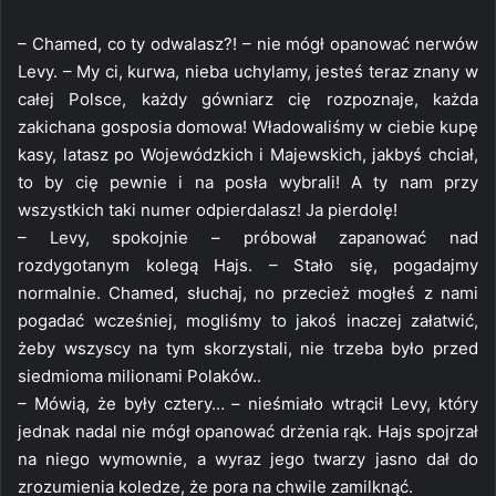
– Chamed, co ty odwalasz?! – nie mógł opanować nerwów
Levy. – My ci, kurwa, nieba uchylamy, jesteś teraz znany w
całej Polsce, każdy gówniarz cię rozpoznaje, każda
zakichana gosposia domowa! Władowaliśmy w ciebie kupę
kasy, latasz po Wojewódzkich i Majewskich, jakbyś chciał,
to by cię pewnie i na posła wybrali! A ty nam przy
wszystkich taki numer odpierdalasz! Ja pierdolę!
– Levy, spokojnie – próbował zapanować nad
rozdygotanym kolegą Hajs. – Stało się, pogadajmy
normalnie. Chamed, słuchaj, no przecież mogłeś z nami
pogadać wcześniej, mogliśmy to jakoś inaczej załatwić,
żeby wszyscy na tym skorzystali, nie trzeba było przed
siedmioma milionami Polaków..
– Mówią, że były cztery… – nieśmiało wtrącił Levy, który
jednak nadal nie mógł opanować drżenia rąk. Hajs spojrzał
na niego wymownie, a wyraz jego twarzy jasno dał do
zrozumienia koledze, że pora na chwile zamilknąć.