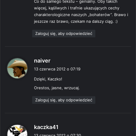
Co do samego tekstu – genialny. Oby takich
więcej, kąśliwych i trafnie ukazujących cechy
charakterologiczne naszych „bohaterów”. Brawo i
jeszcze raz brawo, czekam na dalszy ciąg. :)
Zaloguj się, aby odpowiedzieć
p
naiver
i
13 czerwca 2012 o 07:19
s
Dzięki, Kaczko!
z
e
Orestos, jasne, wrzucaj.
:
Zaloguj się, aby odpowiedzieć
p
kaczka41
i
13 czerwca 2012 o 07:30