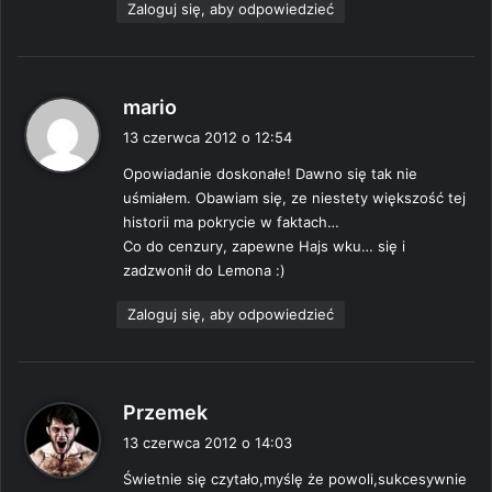
Zaloguj się, aby odpowiedzieć
p
mario
i
13 czerwca 2012 o 12:54
s
Opowiadanie doskonałe! Dawno się tak nie
z
uśmiałem. Obawiam się, ze niestety większość tej
e
historii ma pokrycie w faktach…
:
Co do cenzury, zapewne Hajs wku… się i
zadzwonił do Lemona :)
Zaloguj się, aby odpowiedzieć
p
Przemek
i
13 czerwca 2012 o 14:03
s
Świetnie się czytało,myślę że powoli,sukcesywnie
z