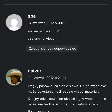
:
p
spa
i
14 czerwca 2012 o 09:19
s
ale sie usmialem :-D
z
e
czekam na wiecej !!
:
Zaloguj się, aby odpowiedzieć
p
naiver
i
14 czerwca 2012 o 21:41
s
Dzięki, panowie, za ciepłe słowa. Druga część być
z
może powstanie, jeśli będzie więcej materiału.
e
:
Kolejny tekst powinien ukazać się w weekend, ale
raczej nie będzie już z gatunku satyrycznych.
Pozdrowienia