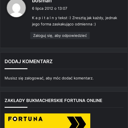
bosman
i
6 lipca 2012 o 13:07
s
K a p i t a l n y tekst :) Zresztą jak każdy, jednak
z
jego forma zaskakująco odmienna :)
e
:
Zaloguj się, aby odpowiedzieć
DODAJ KOMENTARZ
Musisz się
zalogować
, aby móc dodać komentarz.
ZAKŁADY BUKMACHERSKIE FORTUNA ONLINE