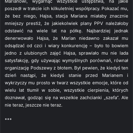
Marianowi, wygarnąć wszystkie ustępstwa, na jakie
poszedł w trakcie ich kilkuletniej współpracy. Pokazać mu,
że bez niego, Hajsa, stacja Mariana miałaby znacznie
mniejszy prestiż, że jakiekolwiek plany PPV należałoby
odstawić na wiele lat na półkę. Najbardziej jednak
denerwowało Hajsa, że Marian niedawno zakazał mu
odsądzać od czci i wiary konkurencję – było to bowiem
jedno z ulubionych zajęć Hajsa, sprawiało mu nie lada
satysfakcję, gdy używając wymyślnych porównań, równał
organizację Podszewy z błotem. Był pewien, że kiedyś ten
dzień nastąpi, że kiedyś stanie przed Marianem i
wykrzyczy mu prosto w twarz wszystkie emocje, które od
wielu lat tłumił w sobie, wszystkie cierpienia, których
doznawał, godząc się na wszelkie zachcianki „szefa”. Ale
nie teraz, jeszcze nie teraz.
***