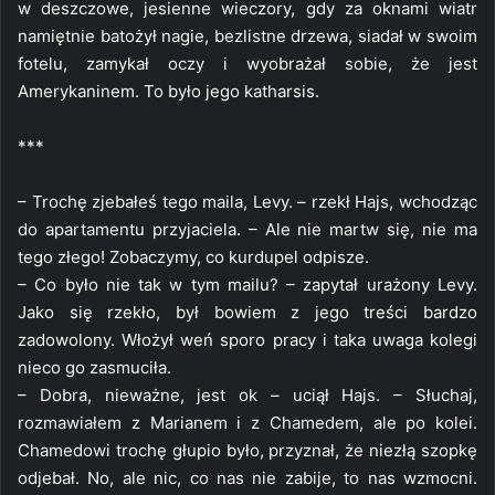
w deszczowe, jesienne wieczory, gdy za oknami wiatr
namiętnie batożył nagie, bezlistne drzewa, siadał w swoim
fotelu, zamykał oczy i wyobrażał sobie, że jest
Amerykaninem. To było jego katharsis.
***
– Trochę zjebałeś tego maila, Levy. – rzekł Hajs, wchodząc
do apartamentu przyjaciela. – Ale nie martw się, nie ma
tego złego! Zobaczymy, co kurdupel odpisze.
– Co było nie tak w tym mailu? – zapytał urażony Levy.
Jako się rzekło, był bowiem z jego treści bardzo
zadowolony. Włożył weń sporo pracy i taka uwaga kolegi
nieco go zasmuciła.
– Dobra, nieważne, jest ok – uciął Hajs. – Słuchaj,
rozmawiałem z Marianem i z Chamedem, ale po kolei.
Chamedowi trochę głupio było, przyznał, że niezłą szopkę
odjebał. No, ale nic, co nas nie zabije, to nas wzmocni.