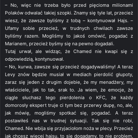
– No, więc nie trzeba było przed pięcioma milionami
Polaków odwalać takiej szopki. Znamy się tyle lat, przecież
wiesz, że zawsze byliśmy z tobą – kontynuował Hajs. –
Ufamy sobie przecież, w trudnych chwilach zawsze
byliśmy razem. Mogliśmy to jakoś omówić, pogadać z
Marianem, przecież byśmy się na pewno dogadali.
Tutaj urwał, ale widząc, że Chamed nie kwapi się z
odpowiedzią, kontynuował.
– No, kurwa, zawsze się przecież dogadywaliśmy! A teraz
Levy znów będzie musiał w mediach pierdolić głupoty,
zaraz się jeden z drugim dojebie, że my menadżery, my
właściciele, jak to tak, srak to. Ja wiem, że emocje, że
ciągle słuchasz tego pierdolenia o KFC, że każdy
domorosły ekspert truje ci tym bez przerwy dupę, no, ale,
jak mówię, mogliśmy spotkać się, pogadać. A teraz
postawiłeś nas w trudnej sytuacji. Tak się nie robi,
Chamed. Nie wbija się przyjaciołom noża w plecy. Przecież
jak chcesz więcej hajsu, to się dogadamy, to nie problem,