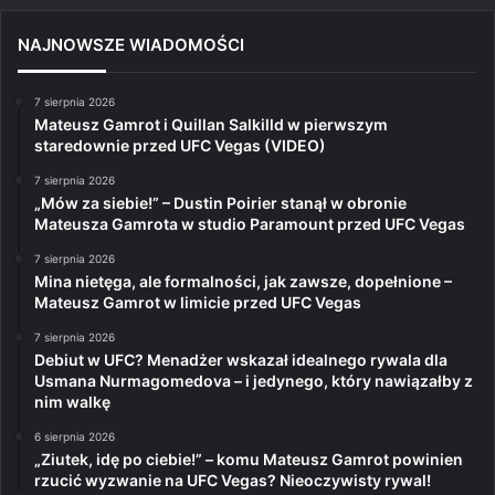
NAJNOWSZE WIADOMOŚCI
7 sierpnia 2026
Mateusz Gamrot i Quillan Salkilld w pierwszym
staredownie przed UFC Vegas (VIDEO)
7 sierpnia 2026
„Mów za siebie!” – Dustin Poirier stanął w obronie
Mateusza Gamrota w studio Paramount przed UFC Vegas
7 sierpnia 2026
Mina nietęga, ale formalności, jak zawsze, dopełnione –
Mateusz Gamrot w limicie przed UFC Vegas
7 sierpnia 2026
Debiut w UFC? Menadżer wskazał idealnego rywala dla
Usmana Nurmagomedova – i jedynego, który nawiązałby z
nim walkę
6 sierpnia 2026
„Ziutek, idę po ciebie!” – komu Mateusz Gamrot powinien
rzucić wyzwanie na UFC Vegas? Nieoczywisty rywal!