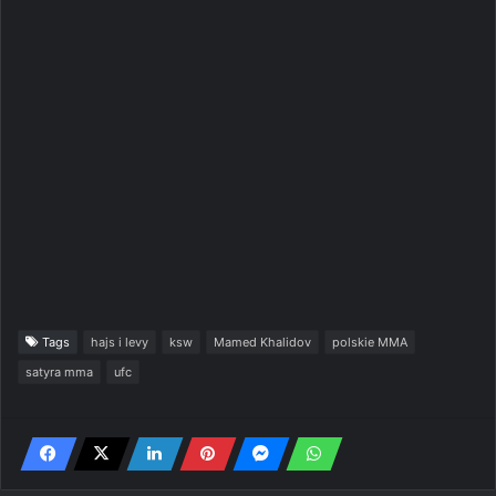
Tags
hajs i levy
ksw
Mamed Khalidov
polskie MMA
satyra mma
ufc