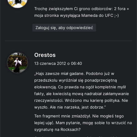
s
Trochę zwiększyłem Ci grono odbiorców: 2 fora +
z
moja stronka wysyłająca Mameda do UFC ;-)
e
:
Zaloguj się, aby odpowiedzieć
p
Orestos
i
13 czerwca 2012 o 06:40
s
„Hajs zawsze miał gadane. Podobno już w
z
przedszkolu wyróżniał się ponadprzeciętną
e
elokwencją. Co prawda na ogół kompletnie mylił
:
fakty, ale kwiecistą mową nadrabiał zakłamywanie
rzeczywistości. Wróżono mu karierę polityka. Nie
wyszło. Ale nie narzeka, jest dobrze.”
Ten fragment mnie zmiażdżył. Nie mogłeś tego
lepiej ująć. Mam pytanie, mogę sobie to wrzucić na
sygnaturę na Rocksach?