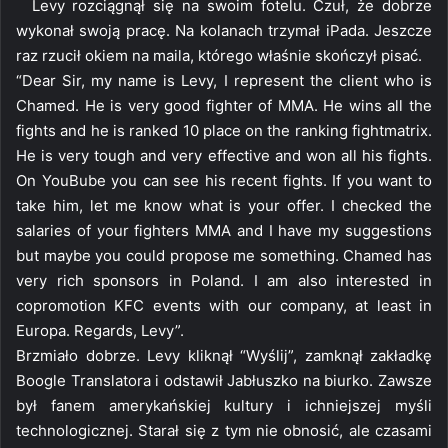
Levy rozciągnął się na swoim fotelu. Czuł, że dobrze
wykonał swoją pracę. Na kolanach trzymał iPada. Jeszcze
raz rzucił okiem na maila, którego właśnie skończył pisać.
“Dear Sir, my name is Levy, I represent the client who is
Chamed. He is very good fighter of MMA. He wins all the
fights and he is ranked 10 place on the ranking fightmatrix.
He is very tough and very effective and won all his fights.
On YouBube you can see his recent fights. If you want to
take him, let me know what is your offer. I checked the
salaries of your fighters MMA and I have my suggestions
but maybe you could propose me something. Chamed has
very rich sponsors in Poland. I am also interested in
copromotion KFC events with our company, at least in
Europa. Regards, Levy”.
Brzmiało dobrze. Levy kliknął “Wyślij”, zamknął zakładkę
Boogle Translatora i odstawił Jabłuszko na biurko. Zawsze
był fanem amerykańskiej kultury i ichniejszej myśli
technologicznej. Starał się z tym nie obnosić, ale czasami