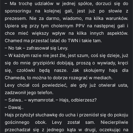
– Ma trochę udziałów w jednej spółce, dorzuci się do
sponsoringu na kolejnej gali, jest już po słowie z
prezesem. Nie za darmo, wiadomo, ma kilka warunków.
Upiera się przy tym cholernym PPV na następnej gali i
chce mieć większy wpływ na kilka innych aspektów.
Chamed ma przestać latać do TWN i takie tam.
– No tak – zafrasował się Levy.
– W każdym razie nie jest źle, jest szum, coś się dzieje, już
się do mnie gryzipiórki dobijają, proszą o wywiady, kręci
się, czołówki będą nasze. Jak skołujemy hajs dla
Chameda, to można to dobrze rozegrać w mediach.
Levy chciał coś powiedzieć, ale gdy już otwierał usta,
zadzwonił jego telefon.
– Salwa.. – wymamrotał. – Hajs, odbierzesz?
– Dawaj..
Hajs przyłożył słuchawkę do ucha i przeniósł się do pokoju
gościnnego obok. Levy został sam. Niecierpliwie
przechadzał się z jednego kąta w drugi, oczekując na