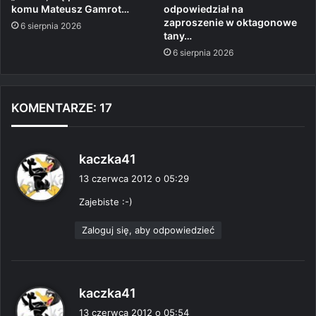
komu Mateusz Gamrot…
odpowiedział na
zaproszenie w oktagonowe
6 sierpnia 2026
tany…
6 sierpnia 2026
KOMENTARZE: 17
p
kaczka41
i
13 czerwca 2012 o 05:29
s
Zajebiste :-)
z
e
Zaloguj się, aby odpowiedzieć
:
p
kaczka41
i
13 czerwca 2012 o 05:54