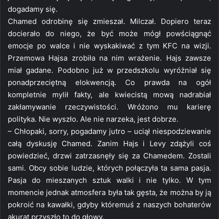
dogadamy się.
Chamed odrobinę się zmieszał. Milczał. Dopiero teraz
docierało do niego, że być może mógł powściągnąć
emocje po walce i nie wyskakiwać z tym KFC na wizji.
Przemowa Hajsa zrobiła na nim wrażenie. Hajs zawsze
miał gadane. Podobno już w przedszkolu wyróżniał się
ponadprzeciętną elokwencją. Co prawda na ogół
kompletnie mylił fakty, ale kwiecistą mową nadrabiał
zakłamywanie rzeczywistości. Wróżono mu karierę
polityka. Nie wyszło. Ale nie narzeka, jest dobrze.
– Chłopaki, sorry, pogadamy jutro – uciął niespodziewanie
całą dyskusję Chamed. Zanim Hajs i Levy zdążyli coś
powiedzieć, drzwi zatrzasnęły się za Chamedem. Zostali
sami. Obcy sobie ludzie, których połączyła ta sama pasja.
Pasja do mieszanych sztuk walki i nie tylko. W tym
momencie jednak atmosfera była tak gęsta, że można by ją
pokroić na kawałki, gdyby któremuś z naszych bohaterów
akurat przyszło to do głowy.