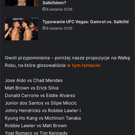
Salkilldem?
8 sierpnia 2026
Typowanie UFC Vegas: Gamrot vs. Salkilld
8 sierpnia 2026
Gwoli przypomnienia – poniżej nasze propozycje na Walkę
Roku, na które głosowaliście
w tym temacie
:
Jose Aldo vs Chad Mendes
Matt Brown vs Erick Silva
Donald Cerrone vs Eddie Alvarez
Junior dos Santos vs Stipe Miocic
Johny Hendricks vs Robbie Lawler I
Kyung Ho Kang vs Michinori Tanaka
Robbie Lawler vs Matt Brown
Yoel Romero vs Tim Kennedy