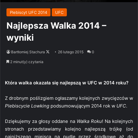
Plebiscyt UFC 2014
UFC
Najlepsza Walka 2014 –
wyniki
Follow
Bartłomiej Stachura
26 lutego 2015
0
on
2 minut(y) czytania
X
Która walka okazała się najlepszą w UFC w 2014 roku?
Z drobnym poślizgiem ogłaszamy kolejnych zwycięzców w
Plebiscycie Lowking
podsumowującym 2014 rok w
UFC
.
Dziękujemy za głosy oddane na
Walka Roku
! Na kolejnych
stronach przedstawiamy kolejno najlepszą trójkę (od
najniższego miejsca na pudle przez środkowe aż do