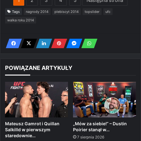
1
2
3
4
5
Następna strona
Tags
nagrody 2014
plebiscyt 2014
topslider
ufc
walka roku 2014
POWIĄZANE ARTYKUŁY
Mateusz Gamrot i Quillan
„Mów za siebie!” – Dustin
Salkilld w pierwszym
Poirier stanął w…
staredownie…
7 sierpnia 2026