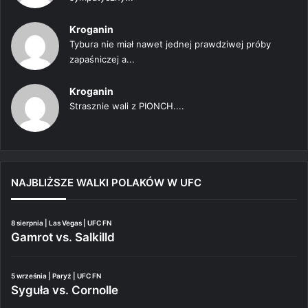
Kroganin
Tybura nie miał nawet jednej prawdziwej próby
zapaśniczej a...
Kroganin
Strasznie wali z PIONCH....
NAJBLIŻSZE WALKI POLAKÓW W UFC
8 sierpnia | Las Vegas | UFC FN
Gamrot vs. Salkilld
5 września | Paryż | UFC FN
Syguła vs. Cornolle