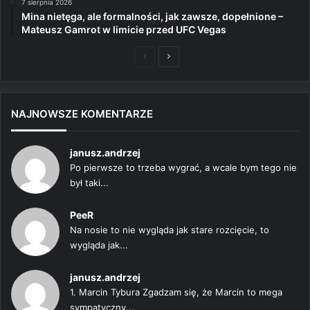
7 sierpnia 2026
Mina nietęga, ale formalności, jak zawsze, dopełnione –
Mateusz Gamrot w limicie przed UFC Vegas
Poprzednia
Następna
strona
strona
NAJNOWSZE KOMENTARZE
janusz.andrzej
Po pierwsze to trzeba wygrać, a wcale bym tego nie
był taki...
PeeR
Na nosie to nie wygląda jak stare rozcięcie, to
wygląda jak...
janusz.andrzej
1. Marcin Tybura Zgadzam się, że Marcin to mega
sympatyczny...