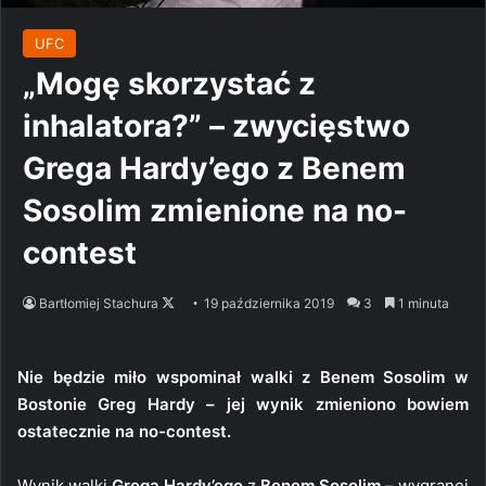
UFC
„Mogę skorzystać z
inhalatora?” – zwycięstwo
Grega Hardy’ego z Benem
Sosolim zmienione na no-
contest
Follow
Bartłomiej Stachura
19 października 2019
3
1 minuta
on
X
Nie będzie miło wspominał walki z Benem Sosolim w
Bostonie Greg Hardy – jej wynik zmieniono bowiem
ostatecznie na no-contest.
Wynik walki
Grega Hardy’ego
z
Benem Sosolim
– wygranej