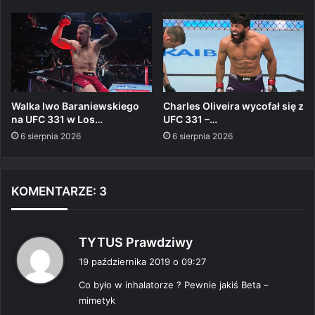
Walka Iwo Baraniewskiego
Charles Oliveira wycofał się z
na UFC 331 w Los…
UFC 331 –…
6 sierpnia 2026
6 sierpnia 2026
KOMENTARZE: 3
p
TYTUS Prawdziwy
i
19 października 2019 o 09:27
s
Co było w inhalatorze ? Pewnie jakiś Beta –
z
mimetyk
e