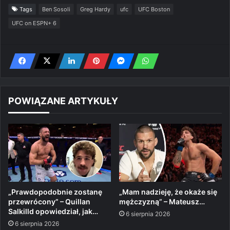
Tags
Ben Sosoli
Greg Hardy
ufc
UFC Boston
UFC on ESPN+ 6
POWIĄZANE ARTYKUŁY
„Prawdopodobnie zostanę
„Mam nadzieję, że okaże się
przewrócony” – Quillan
mężczyzną” – Mateusz…
Salkilld opowiedział, jak…
6 sierpnia 2026
6 sierpnia 2026