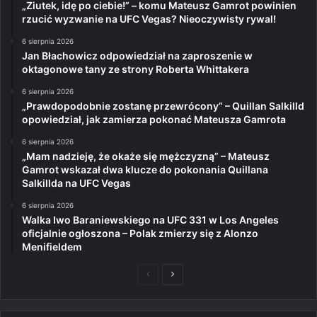
„Ziutek, idę po ciebie!” – komu Mateusz Gamrot powinien
rzucić wyzwanie na UFC Vegas? Nieoczywisty rywal!
6 sierpnia 2026
Jan Błachowicz odpowiedział na zaproszenie w
oktagonowe tany ze strony Roberta Whittakera
6 sierpnia 2026
„Prawdopodobnie zostanę przewrócony” – Quillan Salkilld
opowiedział, jak zamierza pokonać Mateusza Gamrota
6 sierpnia 2026
„Mam nadzieję, że okaże się mężczyzną” – Mateusz
Gamrot wskazał dwa klucze do pokonania Quillana
Salkillda na UFC Vegas
6 sierpnia 2026
Walka Iwo Baraniewskiego na UFC 331 w Los Angeles
oficjalnie ogłoszona – Polak zmierzy się z Alonzo
Menifieldem
Poprzednia
Następna
strona
strona