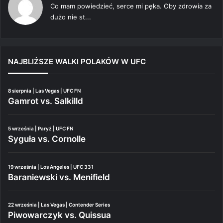
Co mam powiedzieć, serce mi pęka. Oby zdrowia za
dużo nie st...
NAJBLIŻSZE WALKI POLAKÓW W UFC
8 sierpnia | Las Vegas | UFC FN
Gamrot vs. Salkilld
5 września | Paryż | UFC FN
Syguła vs. Cornolle
19 września | Los Angeles | UFC 331
Baraniewski vs. Menifield
22 września | Las Vegas | Contender Series
Piwowarczyk vs. Quissua