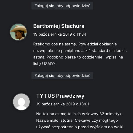
:
Zaloguj się, aby odpowiedzieć
p
Bartłomiej Stachura
i
19 października 2019 o 11:34
s
Rzekomo coś na astmę. Powiedział dokładnie
z
nazwę, ale nie pamiętam. Jakiś standard dla ludzi z
e
astmą. Podobno bierze to codziennie i wpisał na
:
listę USADY.
Zaloguj się, aby odpowiedzieć
p
TYTUS Prawdziwy
i
19 października 2019 o 13:01
s
No tak na astmę to jakiś wziewny β2-mimetyk.
z
Nazwa mało istotna. Ciekawe czy mógł tego
e
używać bezpośrednio przed wyjściem do walki.
: