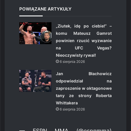
POWIĄZANE ARTYKUŁY
„Ziutek, idę po ciebie!” –
komu Mateusz Gamrot
powinien rzucić wyzwanie
na UFC Vegas?
Nieoczywisty rywal!
6 sierpnia 2026
Jan Błachowicz
odpowiedział na
zaproszenie w oktagonowe
tany ze strony Roberta
Whittakera
6 sierpnia 2026
— ESPN MMA (@espnmma)