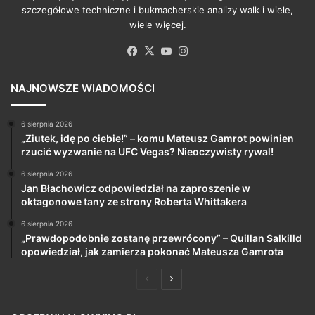
szczegółowe techniczne i bukmacherskie analizy walk i wiele,
wiele więcej.
Facebook
X
YouTube
Instagram
NAJNOWSZE WIADOMOŚCI
6 sierpnia 2026
„Ziutek, idę po ciebie!” – komu Mateusz Gamrot powinien
rzucić wyzwanie na UFC Vegas? Nieoczywisty rywal!
6 sierpnia 2026
Jan Błachowicz odpowiedział na zaproszenie w
oktagonowe tany ze strony Roberta Whittakera
6 sierpnia 2026
„Prawdopodobnie zostanę przewrócony” – Quillan Salkilld
opowiedział, jak zamierza pokonać Mateusza Gamrota
Poprzednia
Następna
strona
strona