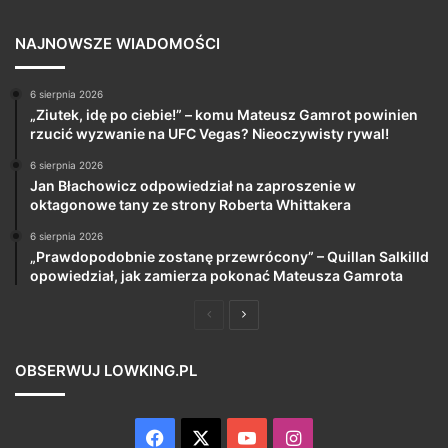
NAJNOWSZE WIADOMOŚCI
6 sierpnia 2026
„Ziutek, idę po ciebie!” – komu Mateusz Gamrot powinien
rzucić wyzwanie na UFC Vegas? Nieoczywisty rywal!
6 sierpnia 2026
Jan Błachowicz odpowiedział na zaproszenie w
oktagonowe tany ze strony Roberta Whittakera
6 sierpnia 2026
„Prawdopodobnie zostanę przewrócony” – Quillan Salkilld
opowiedział, jak zamierza pokonać Mateusza Gamrota
Poprzednia
Następna
strona
strona
OBSERWUJ LOWKING.PL
Facebook
X
YouTube
Instagram