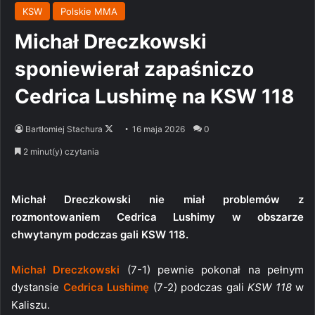
KSW
Polskie MMA
Michał Dreczkowski
sponiewierał zapaśniczo
Cedrica Lushimę na KSW 118
Follow
Bartłomiej Stachura
16 maja 2026
0
on
2 minut(y) czytania
X
Michał Dreczkowski nie miał problemów z
rozmontowaniem Cedrica Lushimy w obszarze
chwytanym podczas gali KSW 118.
Michał Dreczkowski
(7-1) pewnie pokonał na pełnym
dystansie
Cedrica Lushimę
(7-2) podczas gali
KSW 118
w
Kaliszu.