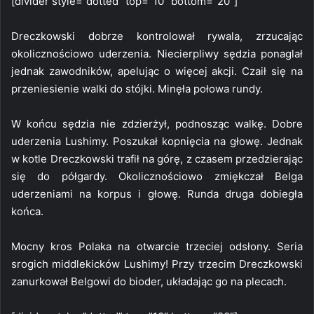
[divider style=”dotted” top=”10″ bottom=”20″]
Dreczkowski dobrze kontrolował rywala, zrzucając
okolicznościowo uderzenia. Niecierpliwy sędzia ponaglał
jednak zawodników, apelując o więcej akcji. Czaił się na
przeniesienie walki do stójki. Minęła połowa rundy.
W końcu sędzia nie zdzierżył, podnosząc walkę. Dobre
uderzenia Lushimy. Poszukał kopnięcia na głowę. Jednak
w kotle Dreczkowski trafił na górę, z czasem przedzierając
się do półgardy. Okolicznościowo zmiękczał Belga
uderzeniami na korpus i głowę. Runda druga dobiegła
końca.
Mocny kros Polaka na otwarcie trzeciej odsłony. Seria
srogich middlekicków Lushimy! Przy trzecim Dreczkowski
zanurkował Belgowi do bioder, układając go na plecach.