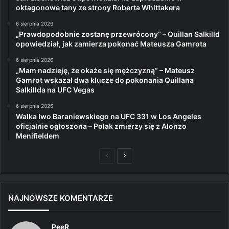
oktagonowe tany ze strony Roberta Whittakera
6 sierpnia 2026
„Prawdopodobnie zostanę przewrócony” – Quillan Salkilld
opowiedział, jak zamierza pokonać Mateusza Gamrota
6 sierpnia 2026
„Mam nadzieję, że okaże się mężczyzną” – Mateusz
Gamrot wskazał dwa klucze do pokonania Quillana
Salkillda na UFC Vegas
6 sierpnia 2026
Walka Iwo Baraniewskiego na UFC 331 w Los Angeles
oficjalnie ogłoszona – Polak zmierzy się z Alonzo
Menifieldem
Poprzednia
Następna
strona
strona
NAJNOWSZE KOMENTARZE
PeeR