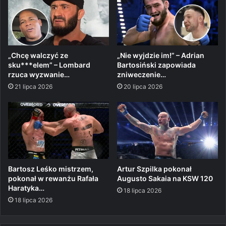
„Chcę walczyć ze
„Nie wyjdzie im!” – Adrian
sku***elem” – Lombard
Bartosiński zapowiada
rzuca wyzwanie…
zniweczenie…
21 lipca 2026
20 lipca 2026
Bartosz Leśko mistrzem,
Artur Szpilka pokonał
pokonał w rewanżu Rafała
Augusto Sakaia na KSW 120
Haratyka…
18 lipca 2026
18 lipca 2026