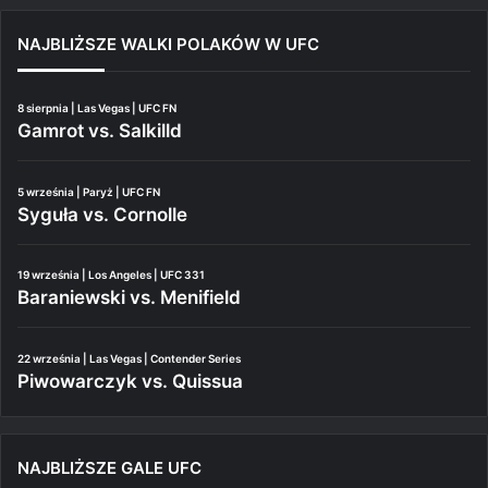
NAJBLIŻSZE WALKI POLAKÓW W UFC
8 sierpnia | Las Vegas | UFC FN
Gamrot vs. Salkilld
5 września | Paryż | UFC FN
Syguła vs. Cornolle
19 września | Los Angeles | UFC 331
Baraniewski vs. Menifield
22 września | Las Vegas | Contender Series
Piwowarczyk vs. Quissua
NAJBLIŻSZE GALE UFC