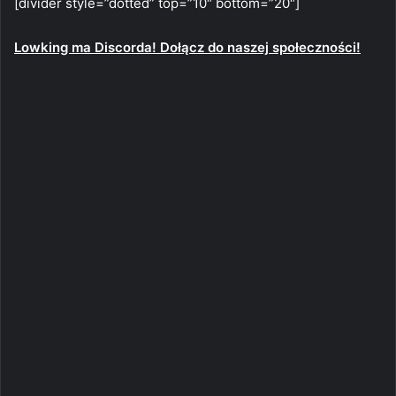
[divider style=”dotted” top=”10″ bottom=”20″]
Lowking ma Discorda! Dołącz do naszej społeczności!