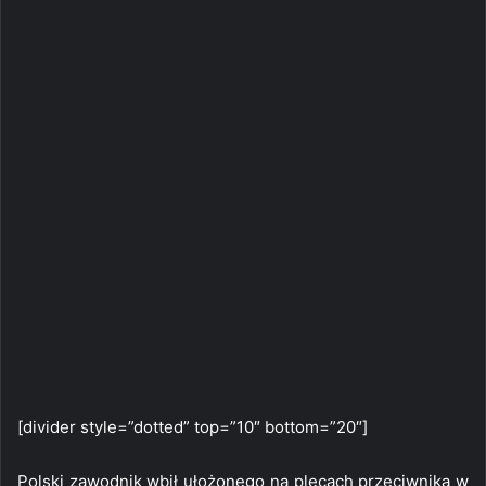
[divider style=”dotted” top=”10″ bottom=”20″]
Polski zawodnik wbił ułożonego na plecach przeciwnika w