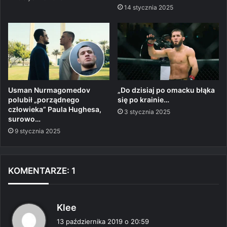
14 stycznia 2025
Usman Nurmagomedov
„Do dzisiaj po omacku błąka
polubił „porządnego
się po krainie…
człowieka” Paula Hughesa,
3 stycznia 2025
surowo…
9 stycznia 2025
KOMENTARZE: 1
p
Klee
i
13 października 2019 o 20:59