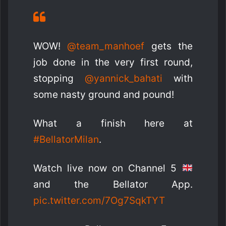
WOW!
@team_manhoef
gets the
job done in the very first round,
stopping
@yannick_bahati
with
some nasty ground and pound!
What a finish here at
#BellatorMilan
.
Watch live now on Channel 5
and the Bellator App.
pic.twitter.com/7Og7SqkTYT