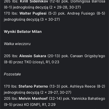
265 lbs:
Kirill Sidelnikov
(12-6) pok. Domingosa Barrosa
(6-1) jednogłośną decyzją (2 x 29-28, 30-27)
170 lbs:
Walter Pugliesi
(5-2) pok. Andreę Fusiego (8-5)
jednogłośną decyzją (3 x 30-27)
Wyniki Bellator Milan
Walka wieczoru
205 lbs:
Alessio Sakara
(20-13) pok. Canaan Grigsby’ego
(8-8) przez TKO (ciosy), R1, 0:23
Pozostałe
170 lbs:
Stefano Paterno
(13-3) pok. Ashleya Reece (8-2)
jednogłośną decyzją (2 x 29-27, 30-27)
205 lbs:
Melvin Manhoef
(32-14) pok. Yannicka Bahatiego
(9-5) przez KO (GNP), R1, 2:29