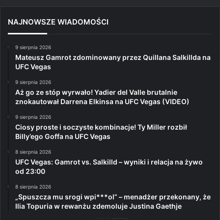
NAJNOWSZE WIADOMOŚCI
9 sierpnia 2026
Mateusz Gamrot zdominowany przez Quillana Salkillda na
UFC Vegas
9 sierpnia 2026
Aż go ze stóp wyrwało! Yadier del Valle brutalnie
znokautował Darrena Elkinsa na UFC Vegas (VIDEO)
9 sierpnia 2026
Ciosy proste i soczyste kombinacje! Ty Miller rozbił
Billy’ego Goffa na UFC Vegas
8 sierpnia 2026
UFC Vegas: Gamrot vs. Salkilld – wyniki i relacja na żywo
od 23:00
8 sierpnia 2026
„Spuszcza mu srogi wpi***ol” – menadżer przekonany, że
Ilia Topuria w rewanżu zdemoluje Justina Gaethje