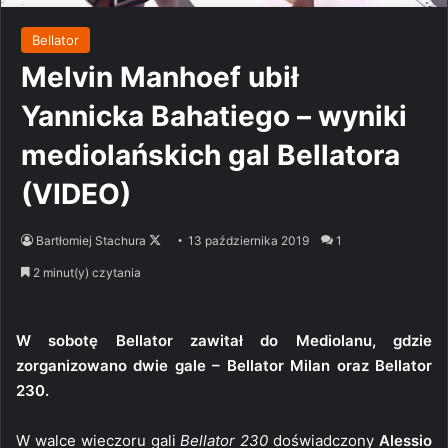
Bellator
Melvin Manhoef ubił
Yannicka Bahatiego – wyniki
mediolańskich gal Bellatora
(VIDEO)
Follow
Bartłomiej Stachura
13 października 2019
1
on
2 minut(y) czytania
X
W sobotę Bellator zawitał do Mediolanu, gdzie
zorganizowano dwie gale – Bellator Milan oraz Bellator
230.
W walce wieczoru gali
Bellator 230
doświadczony
Alessio