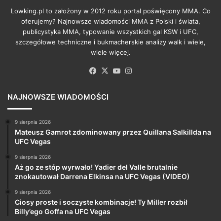
Lowking.pl to założony w 2012 roku portal poświęcony MMA. Co
oferujemy? Najnowsze wiadomości MMA z Polski i świata,
publicystyka MMA, typowanie wszystkich gal KSW i UFC,
szczegółowe techniczne i bukmacherskie analizy walk i wiele,
wiele więcej.
Facebook
X
YouTube
Instagram
NAJNOWSZE WIADOMOŚCI
9 sierpnia 2026
Mateusz Gamrot zdominowany przez Quillana Salkillda na
UFC Vegas
9 sierpnia 2026
Aż go ze stóp wyrwało! Yadier del Valle brutalnie
znokautował Darrena Elkinsa na UFC Vegas (VIDEO)
9 sierpnia 2026
Ciosy proste i soczyste kombinacje! Ty Miller rozbił
Billy’ego Goffa na UFC Vegas