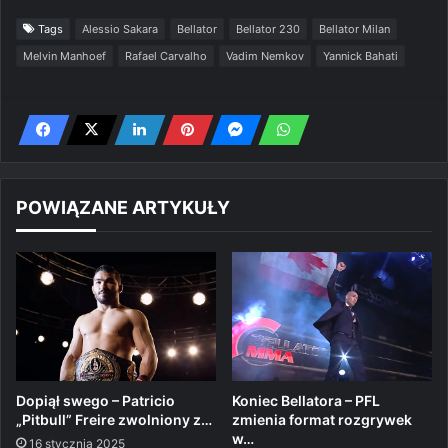
Tags
Alessio Sakara
Bellator
Bellator 230
Bellator Milan
Melvin Manhoef
Rafael Carvalho
Vadim Nemkov
Yannick Bahati
POWIĄZANE ARTYKUŁY
Dopiął swego – Patricio
Koniec Bellatora – PFL
„Pitbull” Freire zwolniony z…
zmienia format rozgrywek
w…
16 stycznia 2025