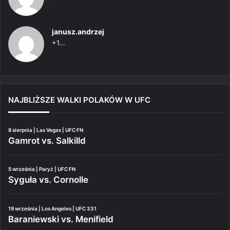
janusz.andrzej
+1...
NAJBLIŻSZE WALKI POLAKÓW W UFC
8 sierpnia | Las Vegas | UFC FN
Gamrot vs. Salkilld
5 września | Paryż | UFC FN
Syguła vs. Cornolle
19 września | Los Angeles | UFC 331
Baraniewski vs. Menifield