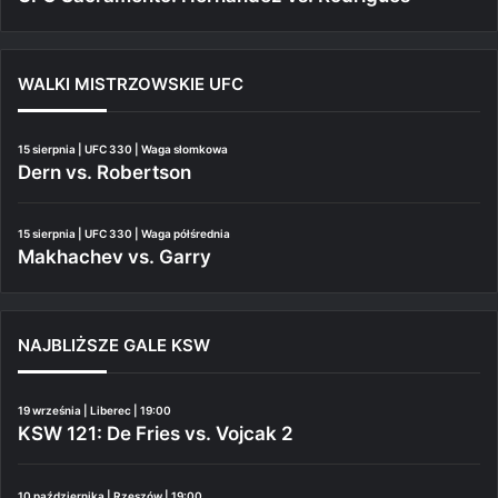
WALKI MISTRZOWSKIE UFC
15 sierpnia | UFC 330 | Waga słomkowa
Dern vs. Robertson
15 sierpnia | UFC 330 | Waga półśrednia
Makhachev vs. Garry
NAJBLIŻSZE GALE KSW
19 września | Liberec | 19:00
KSW 121: De Fries vs. Vojcak 2
10 października | Rzeszów | 19:00