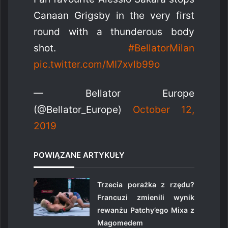
Canaan Grigsby in the very first
round with a thunderous body
shot.
#BellatorMilan
pic.twitter.com/MI7xvlb99o
— Bellator Europe
(@Bellator_Europe)
October 12,
2019
POWIĄZANE ARTYKUŁY
Trzecia porażka z rzędu?
Francuzi zmienili wynik
rewanżu Patchy’ego Mixa z
Magomedem