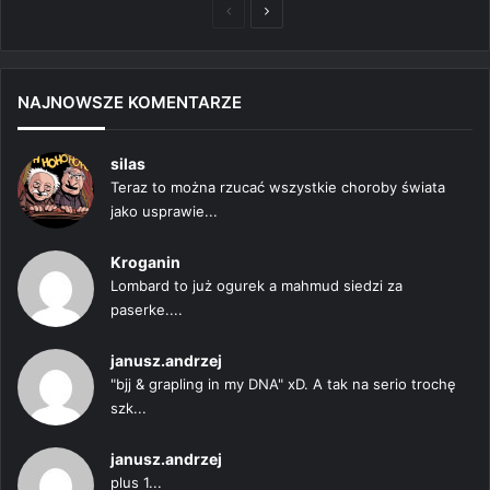
Poprzednia
Następna
strona
strona
NAJNOWSZE KOMENTARZE
silas
Teraz to można rzucać wszystkie choroby świata
jako usprawie...
Kroganin
Lombard to już ogurek a mahmud siedzi za
paserke....
janusz.andrzej
"bjj & grapling in my DNA" xD. A tak na serio trochę
szk...
janusz.andrzej
plus 1...