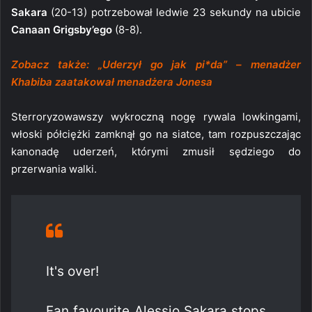
Sakara
(20-13) potrzebował ledwie 23 sekundy na ubicie
Canaan Grigsby’ego
(8-8).
Zobacz także: „Uderzył go jak pi*da” – menadżer
Khabiba zaatakował menadżera Jonesa
Sterroryzowawszy wykroczną nogę rywala lowkingami,
włoski półciężki zamknął go na siatce, tam rozpuszczając
kanonadę uderzeń, którymi zmusił sędziego do
przerwania walki.
It's over!
Fan favourite Alessio Sakara stops