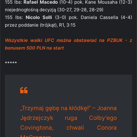
155 lbs:
Rafael Macedo
(10-4) pok. Kane Mousaha (12-3)
niejednogłośną decyzją (30-27, 29-28, 28-29)
155 lbs:
Nicolo Solli
(3-0) pok. Daniela Cassella (4-4)
przez poddanie (trójkąt), R1, 3:15
Wszystkie walki UFC można obstawiać na PZBUK - z
bonusem 500 PLN na start
*****
„Trzymaj gębę na kłódkę!” – Joanna
Jędrzejczyk ruga Colby’ego
Covingtona, chwali Conora