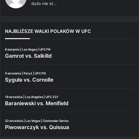
dużo nie st...
NAJBLIŻSZE WALKI POLAKÓW W UFC
8 sierpnia | Las Vegas | UFC FN
Gamrot vs. Salkilld
5 września | Paryż | UFC FN
Syguła vs. Cornolle
19 września | Los Angeles | UFC 331
Baraniewski vs. Menifield
22 września | Las Vegas | Contender Series
Piwowarczyk vs. Quissua