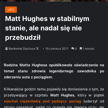
UFC
Matt Hughes w stabilnym
stanie, ale nadal się nie
przebudził
Follow
Bartłomiej Stachura
19 czerwca 2017
0
1 minuta
on
X
Rodzina Matta Hughesa opublikowała oświadczenie na
temat stanu zdrowia legendarnego zawodnika po
zderzeniu auta z pociągiem.
Kilkanaście godzin temu pojawiły się doniesienia o tym, że
przebywający w szpitalu
Matt Hughes
, który w piątek
wjechał ciężarówką pod pędzący pociąg
(uderzył od
strony pasażera), nadal co prawda nie otwiera oczu, ale