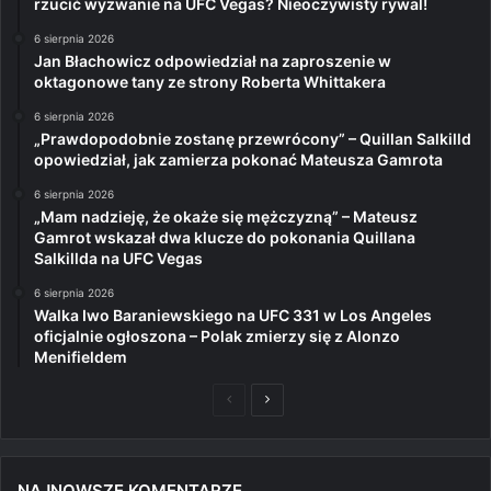
rzucić wyzwanie na UFC Vegas? Nieoczywisty rywal!
6 sierpnia 2026
Jan Błachowicz odpowiedział na zaproszenie w
oktagonowe tany ze strony Roberta Whittakera
6 sierpnia 2026
„Prawdopodobnie zostanę przewrócony” – Quillan Salkilld
opowiedział, jak zamierza pokonać Mateusza Gamrota
6 sierpnia 2026
„Mam nadzieję, że okaże się mężczyzną” – Mateusz
Gamrot wskazał dwa klucze do pokonania Quillana
Salkillda na UFC Vegas
6 sierpnia 2026
Walka Iwo Baraniewskiego na UFC 331 w Los Angeles
oficjalnie ogłoszona – Polak zmierzy się z Alonzo
Menifieldem
Poprzednia
Następna
strona
strona
NAJNOWSZE KOMENTARZE