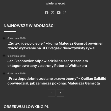
wiele więcej.
Facebook
X
YouTube
Instagram
NAJNOWSZE WIADOMOŚCI
6 sierpnia 2026
„Ziutek, idę po ciebie!” – komu Mateusz Gamrot powinien
rzucić wyzwanie na UFC Vegas? Nieoczywisty rywal!
6 sierpnia 2026
Jan Błachowicz odpowiedział na zaproszenie w
oktagonowe tany ze strony Roberta Whittakera
6 sierpnia 2026
„Prawdopodobnie zostanę przewrócony” – Quillan Salkilld
opowiedział, jak zamierza pokonać Mateusza Gamrota
Poprzednia
Następna
strona
strona
OBSERWUJ LOWKING.PL