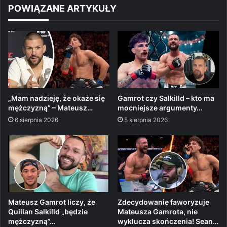
POWIĄZANE ARTYKUŁY
„Mam nadzieję, że okaże się
Gamrot czy Salkilld – kto ma
mężczyzną” – Mateusz…
mocniejsze argumenty…
6 sierpnia 2026
5 sierpnia 2026
Mateusz Gamrot liczy, że
Zdecydowanie faworyzuje
Quillan Salkilld „będzie
Mateusza Gamrota, nie
mężczyzną”…
wyklucza skończenia! Sean…