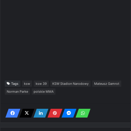
Tags
ksw
ksw 39
KSW Stadion Narodowy
Mateusz Gamrot
Norman Parke
polskie MMA