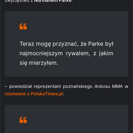
zwycięstwo z
Normanem Parke
.
Teraz mogę przyznać, że Parke był
najmocniejszym rywalem, z jakim
się mierzyłem.
– powiedział reprezentant poznańskiego
Ankosu MMA
w
rozmowie z
PolskaTimes.pl
.