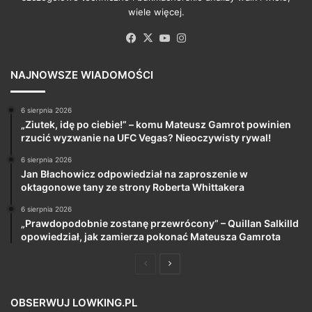
wiele więcej.
Facebook
X
YouTube
Instagram
NAJNOWSZE WIADOMOŚCI
6 sierpnia 2026
„Ziutek, idę po ciebie!” – komu Mateusz Gamrot powinien
rzucić wyzwanie na UFC Vegas? Nieoczywisty rywal!
6 sierpnia 2026
Jan Błachowicz odpowiedział na zaproszenie w
oktagonowe tany ze strony Roberta Whittakera
6 sierpnia 2026
„Prawdopodobnie zostanę przewrócony” – Quillan Salkilld
opowiedział, jak zamierza pokonać Mateusza Gamrota
Poprzednia
Następna
strona
strona
OBSERWUJ LOWKING.PL