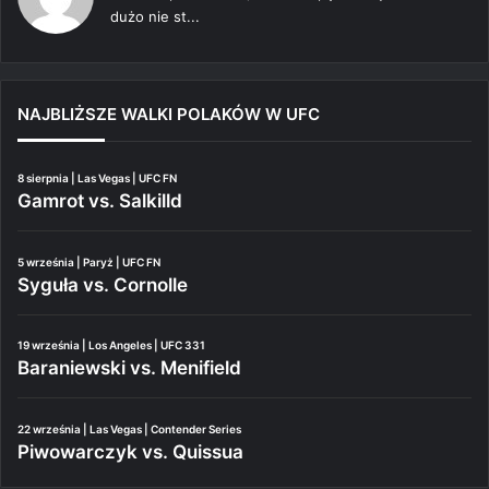
dużo nie st...
NAJBLIŻSZE WALKI POLAKÓW W UFC
8 sierpnia | Las Vegas | UFC FN
Gamrot vs. Salkilld
5 września | Paryż | UFC FN
Syguła vs. Cornolle
19 września | Los Angeles | UFC 331
Baraniewski vs. Menifield
22 września | Las Vegas | Contender Series
Piwowarczyk vs. Quissua