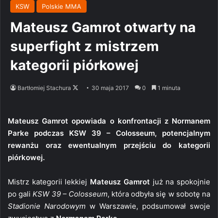
KSW
Polskie MMA
Mateusz Gamrot otwarty na
superfight z mistrzem
kategorii piórkowej
Follow
Bartłomiej Stachura
30 maja 2017
0
1 minuta
on
X
Mateusz Gamrot opowiada o konfrontacji z Normanem
Parke podczas KSW 39 – Colosseum, potencjalnym
rewanżu oraz ewentualnym przejściu do kategorii
piórkowej.
Mistrz kategorii lekkiej
Mateusz Gamrot
już na spokojnie
po gali
KSW 39 – Colosseum
, która odbyła się w sobotę na
Stadionie Narodowym
w Warszawie, podsumował swoje