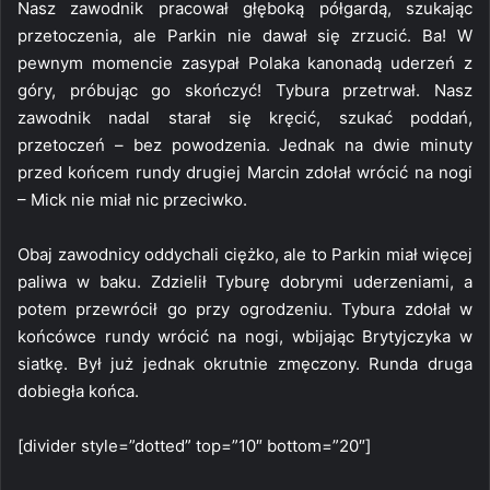
Nasz zawodnik pracował głęboką półgardą, szukając
przetoczenia, ale Parkin nie dawał się zrzucić. Ba! W
pewnym momencie zasypał Polaka kanonadą uderzeń z
góry, próbując go skończyć! Tybura przetrwał. Nasz
zawodnik nadal starał się kręcić, szukać poddań,
przetoczeń – bez powodzenia. Jednak na dwie minuty
przed końcem rundy drugiej Marcin zdołał wrócić na nogi
– Mick nie miał nic przeciwko.
Obaj zawodnicy oddychali ciężko, ale to Parkin miał więcej
paliwa w baku. Zdzielił Tyburę dobrymi uderzeniami, a
potem przewrócił go przy ogrodzeniu. Tybura zdołał w
końcówce rundy wrócić na nogi, wbijając Brytyjczyka w
siatkę. Był już jednak okrutnie zmęczony. Runda druga
dobiegła końca.
[divider style=”dotted” top=”10″ bottom=”20″]