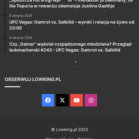
Ilia Topuria w rewanżu zdemoluje Justina Gaethje
8 sierpnia 2026
UFC Vegas: Gamrot vs. Salkilld – wyniki i relacja na żywo od
23:00
8 sierpnia 2026
Czy „Gamer” wykolei rozpędzonego młodziana? Przegląd
bukmacherski #243 – UFC Vegas: Gamrot vs. Salkilld
Poprzednia
Następna
strona
strona
OBSERWUJ LOWKING.PL
Facebook
X
YouTube
Instagram
© Lowking.pl 2022