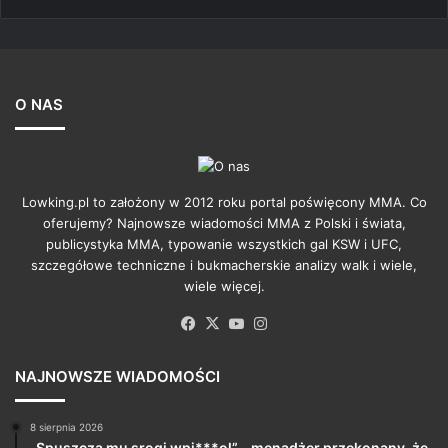
O NAS
Lowking.pl to założony w 2012 roku portal poświęcony MMA. Co
oferujemy? Najnowsze wiadomości MMA z Polski i świata,
publicystyka MMA, typowanie wszystkich gal KSW i UFC,
szczegółowe techniczne i bukmacherskie analizy walk i wiele,
wiele więcej.
Facebook
X
YouTube
Instagram
NAJNOWSZE WIADOMOŚCI
8 sierpnia 2026
„Spuszcza mu srogi wpi***ol” – menadżer przekonany, że