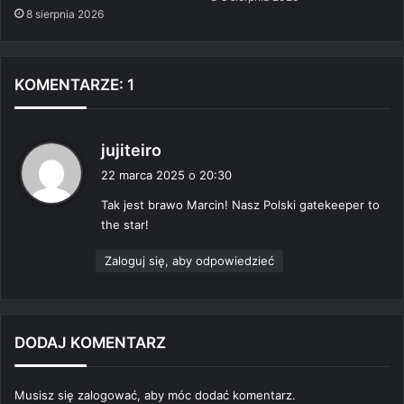
8 sierpnia 2026
KOMENTARZE: 1
p
jujiteiro
i
22 marca 2025 o 20:30
s
Tak jest brawo Marcin! Nasz Polski gatekeeper to
z
the star!
e
:
Zaloguj się, aby odpowiedzieć
DODAJ KOMENTARZ
Musisz się
zalogować
, aby móc dodać komentarz.