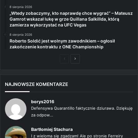
8 sierpnia 2026
„Wtedy zobaczymy, kto naprawdę chce wygrać” – Mateusz
Gamrot wskazał lukę w grze Quillana Salkillda, którą
zamierza wykorzystać na UFC Vegas
8 sierpnia 2026
Roberto Soldić jest wolnym zawodnikiem – ogłosił
zakończenie kontraktu z ONE Championship
Poprzednia
Następna
strona
strona
NAJNOWSZE KOMENTARZE
borys2016
Defensywa Quarantillo faktycznie dziurawa. Dziękuję
za odpow...
Bartłomiej Stachura
I z wieloma się zgadzam! Ale po stronie Ferreiry