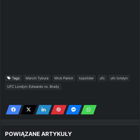
Tags
Marcin Tybura
Mick Parkin
topslider
ufc
ufc londyn
UFC Londyn: Edwards vs. Brady
POWIĄZANE ARTYKUŁY