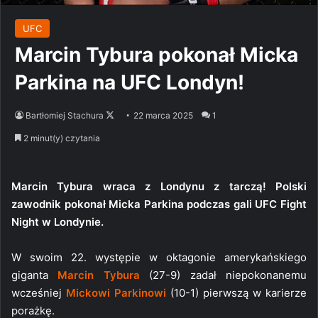
UFC
Marcin Tybura pokonał Micka
Parkina na UFC Londyn!
Follow
Bartłomiej Stachura
22 marca 2025
1
on
2 minut(y) czytania
X
Marcin Tybura wraca z Londynu z tarczą! Polski
zawodnik pokonał Micka Parkina podczas gali UFC Fight
Night w Londynie.
W swoim 22. występie w oktagonie amerykańskiego
giganta
Marcin Tybura
(27-9) zadał niepokonanemu
wcześniej
Mickowi Parkinowi
(10-1) pierwszą w karierze
porażkę.