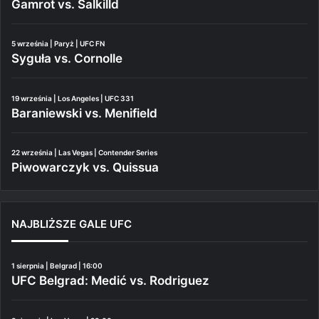
Gamrot vs. Salkilld
5 września | Paryż | UFC FN
Syguła vs. Cornolle
19 września | Los Angeles | UFC 331
Baraniewski vs. Menifield
22 września | Las Vegas | Contender Series
Piwowarczyk vs. Quissua
NAJBLIŻSZE GALE UFC
1 sierpnia | Belgrad | 16:00
UFC Belgrad: Medić vs. Rodriguez