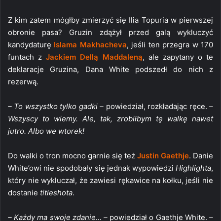
Z kim zatem mógłby zmierzyć się Ilia Topuria w pierwszej
obronie pasa? Gruzin zdążył przed galą wykluczyć
kandydaturę
Islama Makhacheva
, jeśli ten przegra w 170
funtach z
Jackiem Dellą Maddaleną
, ale zapytany o te
deklaracje Gruzina, Dana White podszedł do nich z
rezerwą.
– To wszystko tylko gadki –
powiedział, rozkładając ręce.
–
Wszyscy to wiemy. Ale, tak, zrobiłbym tę walkę nawet
jutro. Albo we wtorek!
Do walki o tron mocno garnie się też
Justin Gaethje
. Danie
White’owi nie spodobały się jednak wypowiedzi
Highlighta
,
który nie wykluczał, że zawiesi rękawice na kołku, jeśli nie
dostanie
titleshota
.
– Każdy ma swoje zdanie… –
powiedział o Gaethje White.
–