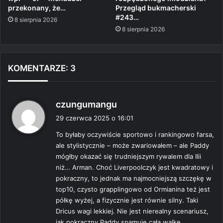
przekonany, że…
Przegląd bukmacherski
#243…
8 sierpnia 2026
8 sierpnia 2026
KOMENTARZE: 3
p
czungumangu
i
29 czerwca 2025 o 16:01
s
To byłaby oczywiście sportowo i rankingowo farsa,
z
ale stylistycznie – może zwariowałem – ale Paddy
e
mógłby okazać się trudniejszym rywalem dla Ilii
:
niż… Arman. Choć Liverpoolczyk jest kwadratowy i
pokraczny, to jednak ma najmocniejszą szczękę w
top10, czysto grapplingowo od Ormianina też jest
półkę wyżej, a fizycznie jest równie silny. Taki
Dricus wagi lekkiej. Nie jest nierealny scenariusz,
jak pokraczny Paddy spamuje całą walkę