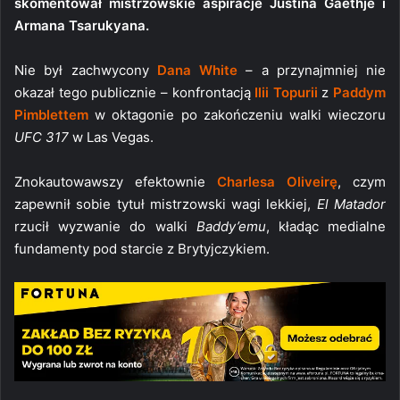
skomentował mistrzowskie aspiracje Justina Gaethje i
Armana Tsarukyana.
Nie był zachwycony
Dana White
– a przynajmniej nie
okazał tego publicznie – konfrontacją
Ilii Topurii
z
Paddym
Pimblettem
w oktagonie po zakończeniu walki wieczoru
UFC 317
w Las Vegas.
Znokautowawszy efektownie
Charlesa Oliveirę
, czym
zapewnił sobie tytuł mistrzowski wagi lekkiej,
El Matador
rzucił wyzwanie do walki
Baddy’emu
, kładąc medialne
fundamenty pod starcie z Brytyjczykiem.