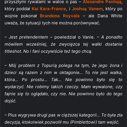
przyszłymi rywalami w walce o pas –
Alexandre Pantoją
,
który poddał
Kai Kara-France
, i
Joshuą Vanem
, który po
wojnie pokonał
Brandona Royvala
– ale Dana White
uważa, że sytuacji tych nie można porównywać.
– Jest pretendentem –
powiedział o Vanie.
– A ponadto
mówiłem wcześniej, że zwycięzca tej walki dostanie
titleshot. No i fani oczywiście też tego chcą.
– Mój problem z Topurią polega na tym, że jego żona i
dzieci są razem z nim w oktagonie… To nie jest walka,
która… Po prostu… Tak… Nie powinno było się to
wydarzyć. Nie robimy takich rzeczy. Mam wywalone, czy
fajnie się to oglądało, czy nie. Nie powinno było do tego
dojść.
– Plus wygrywa drugi pas w cięższej kategorii… To była zła
decyzja, ktokolwiek pozwolił mu (Pimblettowi) tam wejść.