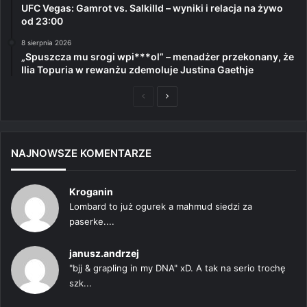
UFC Vegas: Gamrot vs. Salkilld – wyniki i relacja na żywo
od 23:00
8 sierpnia 2026
„Spuszcza mu srogi wpi***ol” – menadżer przekonany, że
Ilia Topuria w rewanżu zdemoluje Justina Gaethje
Poprzednia
Następna
strona
strona
NAJNOWSZE KOMENTARZE
Kroganin
Lombard to już ogurek a mahmud siedzi za
paserke....
janusz.andrzej
"bjj & grapling in my DNA" xD. A tak na serio trochę
szk...