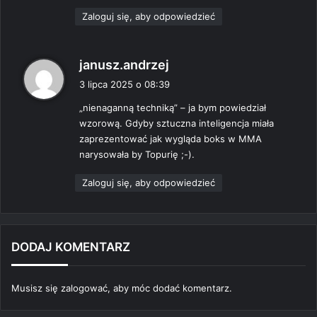
Zaloguj się, aby odpowiedzieć
p
janusz.andrzej
i
3 lipca 2025 o 08:39
s
„nienaganną techniką” – ja bym powiedział
z
wzorową. Gdyby sztuczna inteligencja miała
e
zaprezentować jak wygląda boks w MMA
:
narysowała by Topurię ;-).
Zaloguj się, aby odpowiedzieć
DODAJ KOMENTARZ
Musisz się
zalogować
, aby móc dodać komentarz.