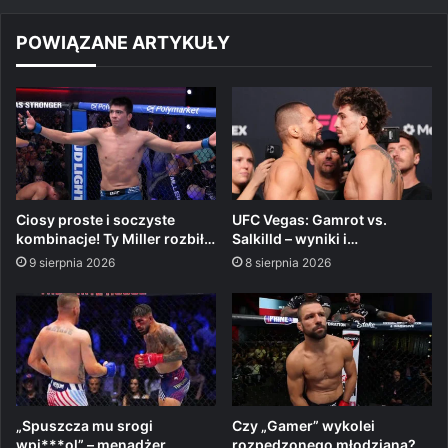
POWIĄZANE ARTYKUŁY
Ciosy proste i soczyste
UFC Vegas: Gamrot vs.
kombinacje! Ty Miller rozbił…
Salkilld – wyniki i…
9 sierpnia 2026
8 sierpnia 2026
„Spuszcza mu srogi
Czy „Gamer” wykolei
wpi***ol” – menadżer
rozpędzonego młodziana?