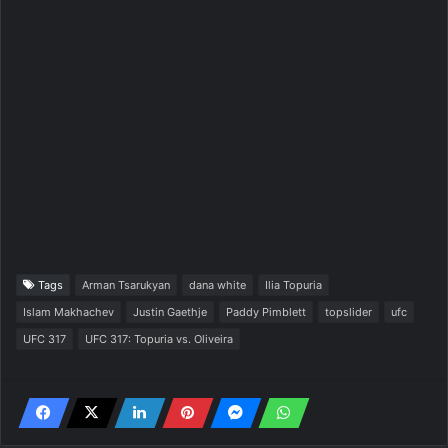
Tags
Arman Tsarukyan
dana white
Ilia Topuria
Islam Makhachev
Justin Gaethje
Paddy Pimblett
topslider
ufc
UFC 317
UFC 317: Topuria vs. Oliveira