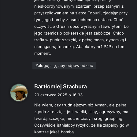
nieskoordynowanymi szarżami przeplatanymi z
przyszpilowaniem na siatce Topurii, zjadając przy
tym jego bomby z uśmiechem na ustach. Choć
oczywiście Gruzin dość wyraźnym faworytem, bo
jego rzemiosło bokserskie jest zabójcze. Chłop
trafia w punkt szczęki, z pełną mocą, dynamiką i
nienaganną techniką. Absolutny nr1 P4P na ten
moment.
Zaloguj się, aby odpowiedzieć
p
Bartłomiej Stachura
i
29 czerwca 2025 o 16:33
s
Nie wiem, czy trudniejszym niż Arman, ale pełna
z
zgoda z resztą – jest wielki, silny, agresywny, ma
e
twardą szczękę, mocne ciosy i srogi grappling.
:
Oczywiście istniałoby ryzyko, że Ilia złapałby go w
kontrze jakąś bombą.