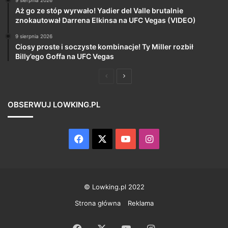
9 sierpnia 2026
Aż go ze stóp wyrwało! Yadier del Valle brutalnie
znokautował Darrena Elkinsa na UFC Vegas (VIDEO)
9 sierpnia 2026
Ciosy proste i soczyste kombinacje! Ty Miller rozbił
Billy’ego Goffa na UFC Vegas
Poprzednia
Następna
strona
strona
OBSERWUJ LOWKING.PL
Facebook
X
YouTube
Instagram
© Lowking.pl 2022
Strona główna
Reklama
Facebook
X
YouTube
Instagram