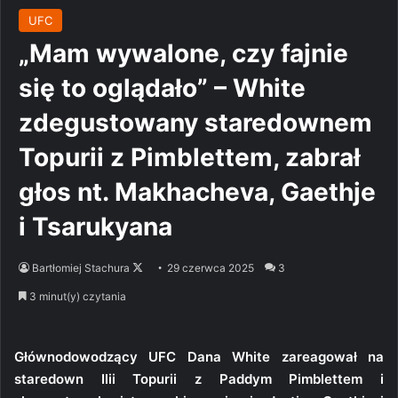
UFC
„Mam wywalone, czy fajnie
się to oglądało” – White
zdegustowany staredownem
Topurii z Pimblettem, zabrał
głos nt. Makhacheva, Gaethje
i Tsarukyana
Follow
Bartłomiej Stachura
29 czerwca 2025
3
on
3 minut(y) czytania
X
Głównodowodzący UFC Dana White zareagował na
staredown Ilii Topurii z Paddym Pimblettem i