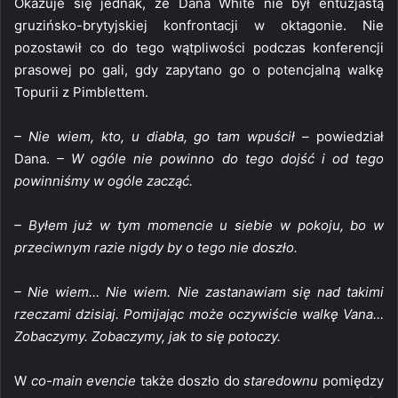
Okazuje się jednak, że Dana White nie był entuzjastą
gruzińsko-brytyjskiej konfrontacji w oktagonie. Nie
pozostawił co do tego wątpliwości podczas konferencji
prasowej po gali, gdy zapytano go o potencjalną walkę
Topurii z Pimblettem.
– Nie wiem, kto, u diabła, go tam wpuścił –
powiedział
Dana.
– W ogóle nie powinno do tego dojść i od tego
powinniśmy w ogóle zacząć.
– Byłem już w tym momencie u siebie w pokoju, bo w
przeciwnym razie nigdy by o tego nie doszło.
– Nie wiem… Nie wiem. Nie zastanawiam się nad takimi
rzeczami dzisiaj. Pomijając może oczywiście walkę Vana…
Zobaczymy. Zobaczymy, jak to się potoczy.
W
co-main evencie
także doszło do
staredownu
pomiędzy