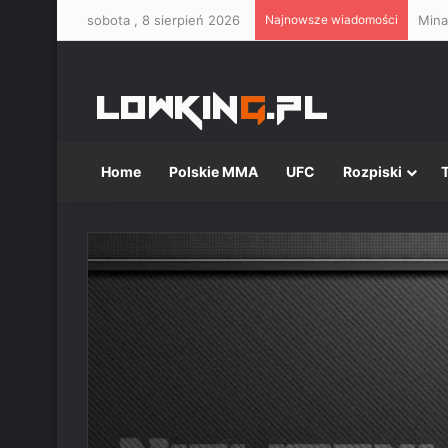
sobota , 8 sierpień 2026
Najnowsze wiadomości
Mina
Home
Polskie MMA
UFC
Rozpiski