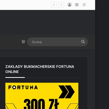
Log In
Sidebar
Switch skin
limicie przed UFC Vegas
Switch skin
Szukaj
ZAKŁADY BUKMACHERSKIE FORTUNA
ONLINE