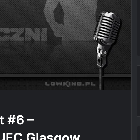
 #6 –
UFC Glasgow