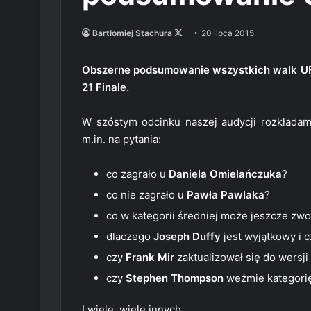
Follow
Bartłomiej Stachura
20 lipca 2015
on
X
Obszerne podsumowanie wszystkich walk UFC
21 Finale.
W szóstym odcinku naszej audycji rozkładam
m.in. na pytania:
co zagrało u
Daniela Omielańczuka
?
co nie zagrało u
Pawła Pawlaka
?
co w kategorii średniej może jeszcze zw
dlaczego
Joseph Duffy
jest wyjątkowy i c
czy
Frank Mir
zaktualizował się do wersji
czy
Stephen Thompson
weźmie kategorię
I wiele, wiele innych…