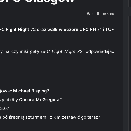
2
1 minuta
 Fight Night 72 oraz walk wieczoru UFC FN 71 i TUF
y na czynniki galę
UFC Fight Night 72
, odpowiadając
ojować
Michael Bisping
?
zy ubiłby
Conora McGregora
?
 3.0?
 półśrednią szturmem i z kim zestawić go teraz?