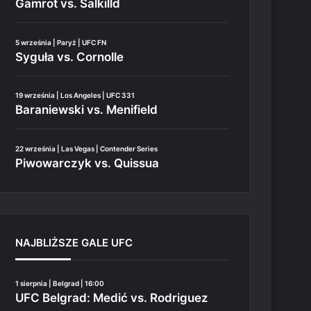
Gamrot vs. Salkilld
5 września | Paryż | UFC FN
Syguła vs. Cornolle
19 września | Los Angeles | UFC 331
Baraniewski vs. Menifield
22 września | Las Vegas | Contender Series
Piwowarczyk vs. Quissua
NAJBLIŻSZE GALE UFC
1 sierpnia | Belgrad | 16:00
UFC Belgrad: Medić vs. Rodriguez