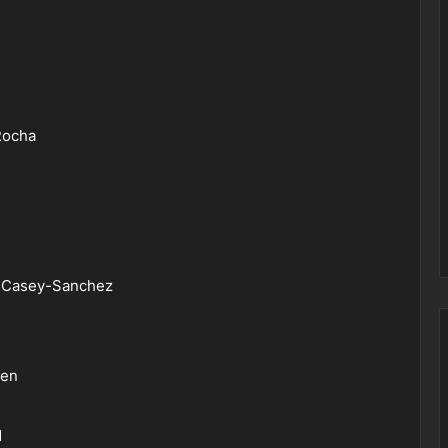
 Rocha
y Casey-Sanchez
len
d