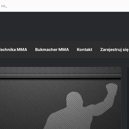
 nietęga, ale formalności, jak zawsze, dopełnione – Mateusz Gamrot w 
Technika MMA
Bukmacher MMA
Kontakt
Zarejestruj się