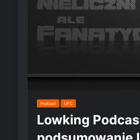
Podcast
UFC
Lowking Podcast
podsumowanie 